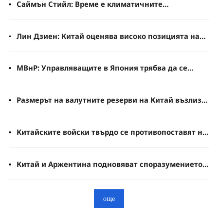
Саймън Стийл: Време е климатичните
ангажименти да се превърнат в действия
Лин Дзиен: Китай оценява високо позицията на
новото правителство на Соломоновите острови
МВнР: Управляващите в Япония трябва да се
вслушат в гласа на народа и да спрат да си играят
с огъня по ядрените въпроси
Размерът на валутните резерви на Китай възлиза
на 3,4 милиарда долара
Китайските войски твърдо се противопоставят на
всякакви намерения за провокации в
Южнокитайско море
Китай и Аржентина подновяват споразумението
си за валутен суап
още