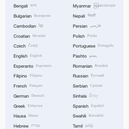
বাংলা
မြန်မာဘာသာ
Bengali
Myanmar
Български
नेपाली
Bulgarian
Nepali
ខ្មែរ
فارسی
Cambodian
Persian
Hrvatski
Polski
Croatian
Polish
Český
Português
Czech
Portuguese
English
پښتو
English
Pashto
Esperanto
Română
Esperanto
Romanian
Filipino
Русский
Filipino
Russian
Français
Српски
French
Serbian
Deutsch
සිංහල
German
Sinhala
Ελληνικά
Español
Greek
Spanish
Hausa
Kiswahili
Hausa
Swahili
עברית
தமிழ்
Hebrew
Tamil