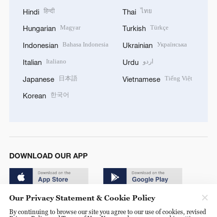
हिन्दी
ไทย
Hindi
Thai
Magyar
Türkçe
Hungarian
Turkish
Bahasa Indonesia
Українська
Indonesian
Ukrainian
Italiano
اردو
Italian
Urdu
日本語
Tiếng Việt
Japanese
Vietnamese
한국어
Korean
DOWNLOAD OUR APP
Our Privacy Statement & Cookie Policy
By continuing to browse our site you agree to our use of cookies, revised