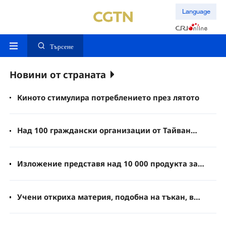
Language
Търсене
Новини от страната
Киното стимулира потреблението през лятото
Над 100 граждански организации от Тайван
участват в събитие за обмен в Пекин
Изложение представя над 10 000 продукта за
здравословен начин на живот от Гуандун и Макао
Учени откриха материя, подобна на тъкан, в
сърцевината на кристал