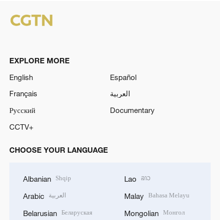
EXPLORE MORE
English
Español
Français
العربية
Русский
Documentary
CCTV+
CHOOSE YOUR LANGUAGE
Shqip
ລາວ
Albanian
Lao
العربية
Bahasa Melayu
Arabic
Malay
Беларуская
Монгол
Belarusian
Mongolian