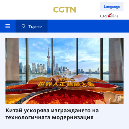
Language
Търсене
а
Китай ускорява изграждането на
А
технологичната модернизация
о
К