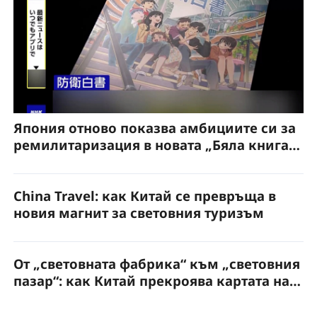
Япония отново показва амбициите си за
ремилитаризация в новата „Бяла книга
за отбраната“
China Travel: как Китай се превръща в
новия магнит за световния туризъм
От „световната фабрика“ към „световния
пазар“: как Китай прекроява картата на
глобалното потребление