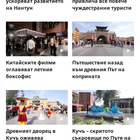
ускоряват развитието
привлича все повече
на Нантун
чуждестранни туристи
Китайските филми
Пътешествие назад
оглавяват летния
към древния Път на
боксофис
коприната
Древният дворец в
Кучъ – скритото
Кучъ оживява
съкровище по Пътя на