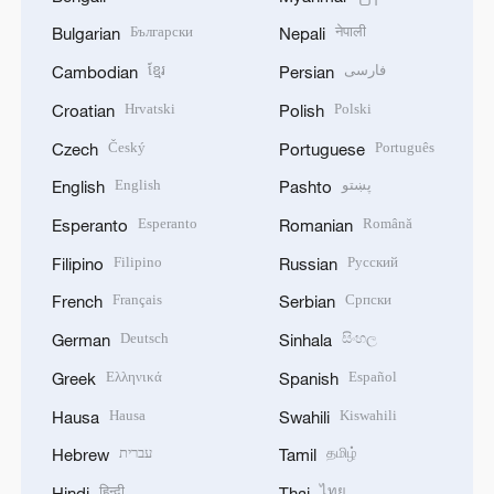
Български
नेपाली
Bulgarian
Nepali
ខ្មែរ
فارسی
Cambodian
Persian
Hrvatski
Polski
Croatian
Polish
Český
Português
Czech
Portuguese
English
پښتو
English
Pashto
Esperanto
Română
Esperanto
Romanian
Filipino
Русский
Filipino
Russian
Français
Српски
French
Serbian
Deutsch
සිංහල
German
Sinhala
Ελληνικά
Español
Greek
Spanish
Hausa
Kiswahili
Hausa
Swahili
עברית
தமிழ்
Hebrew
Tamil
हिन्दी
ไทย
Hindi
Thai