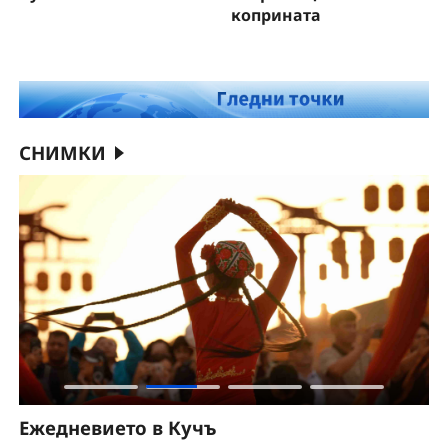
коприната
СНИМКИ
Ежедневието в Кучъ
Ч