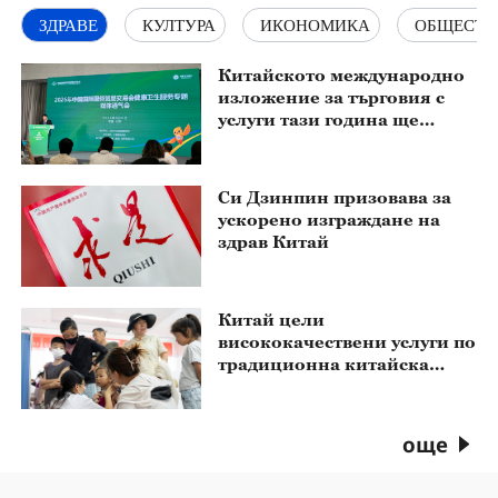
ЗДРАВЕ
КУЛТУРА
ИКОНОМИКА
ОБЩЕСТВ
Китайското международно
изложение за търговия с
услуги тази година ще
включва изложбена зона за
медицинските технологии
на бъдещето
Си Дзинпин призовава за
ускорено изграждане на
здрав Китай
Китай цели
висококачествени услуги по
традиционна китайска
медицина на 15 минути от
дома
още