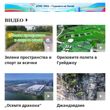
ВИДЕО
Зелени пространства и
Оризовите полета в
спорт за всички
Гуейджоу
„Осемте дракона“
Джандзядзие