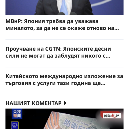
МВнР: Япония трябва да уважава
миналото, за да не се окаже отново на
подсъдимата скамейка на историята
Проучване на CGTN: Японските десни
сили не могат да заблудят никого с
теорията си за „богатството, породено от
войната“
Китайското международно изложение за
търговия с услуги тази година ще
включва изложбена зона за
медицинските технологии на бъдещето
НАШИЯТ КОМЕНТАР