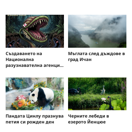
Мъглата след дъждове в
Създаването на
град Ичан
Национална
разузнавателна агенция
от Япония е пореден
опасен опит за
възраждане на
милитаризма
Пандата Цинлу празнува
Черните лебеди в
петия си рожден ден
езерото Йенцюе