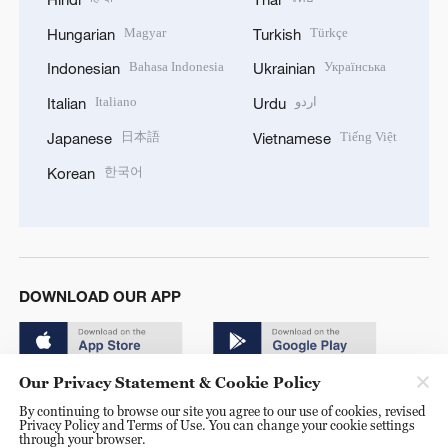
Magyar
Türkçe
Hungarian
Turkish
Bahasa Indonesia
Українська
Indonesian
Ukrainian
Italiano
اردو
Italian
Urdu
日本語
Tiếng Việt
Japanese
Vietnamese
한국어
Korean
DOWNLOAD OUR APP
Our Privacy Statement & Cookie Policy
By continuing to browse our site you agree to our use of cookies, revised
Privacy Policy and Terms of Use. You can change your cookie settings
through your browser.
© China Radio International.CRI. All Rights Reserved. 16A