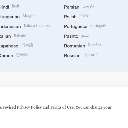
Hindi
हिन्दी
Persian
فارسی
Hungarian
Magyar
Polish
Polski
Indonesian
Bahasa Indonesia
Portuguese
Português
Italian
Italiano
Pashto
پښتو
Japanese
日本語
Romanian
Română
Korean
한국어
Russian
Русский
es, revised Privacy Policy and Terms of Use. You can change your
hijingshan Road, Beijing, China. 100040