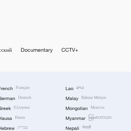
сский
Documentary
CCTV+
French
Français
Lao
ລາວ
German
Deutsch
Malay
Bahasa Melayu
Greek
Ελληνικά
Mongolian
Монгол
Hausa
Hausa
Myanmar
မြန်မာဘာသာ
Hebrew
עברית
Nepali
नेपाली