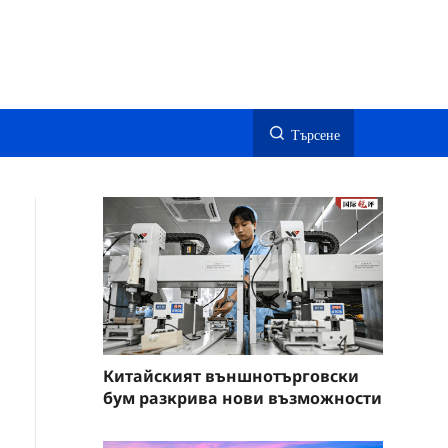
Търсене
Китайският външнотърговски
бум разкрива нови възможности