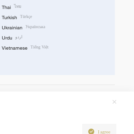
Thai
ไทย
Turkish
Türkçe
Ukrainian
Українська
Urdu
اردو
Vietnamese
Tiếng Việt
I agree