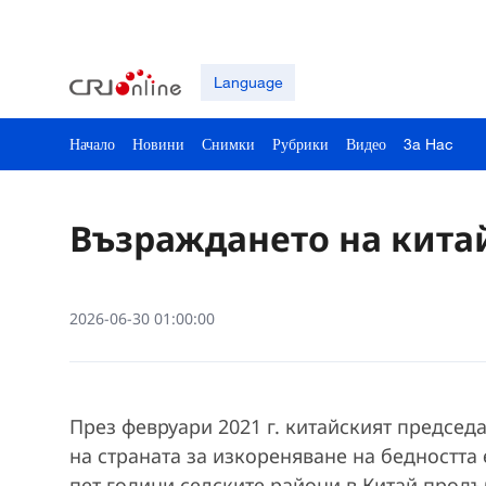
Language
Начало
Новини
Снимки
Рубрики
Видео
3a Hac
Възраждането на кита
2026-06-30 01:00:00
През февруари 2021 г. китайският председ
на страната за изкореняване на бедността
пет години селските райони в Китай продъ