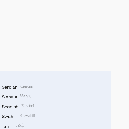
Serbian
Српски
Sinhala
සිංහල
Spanish
Español
Swahili
Kiswahili
Tamil
தமிழ்