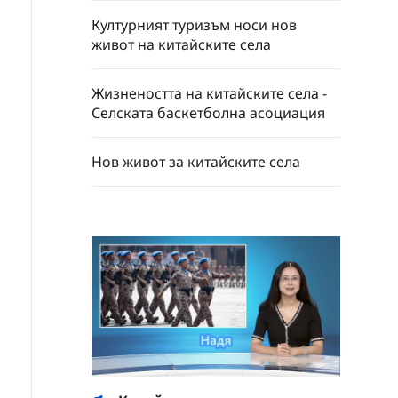
Културният туризъм носи нов
живот на китайските села
Жизнеността на китайските села -
Селската баскетболна асоциация
Нов живот за китайските села