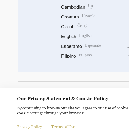
Cambodian
ខ្មែរ
Croatian
Hrvatski
Czech
Český
English
English
Esperanto
Esperanto
Filipino
Filipino
DOWNLOAD OUR APP
Our Privacy Statement & Cookie Policy
By continuing to browse our site you agree to our use of cooki
cookie settings through your browser.
Privacy Policy
Terms of Use
© China Radio International.CRI. All Rights Reserved. 16A S