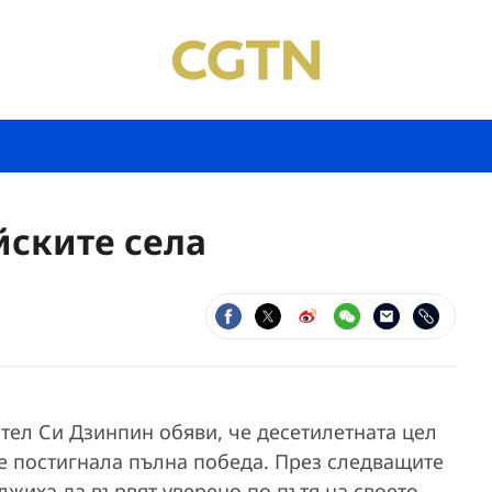
йските села
ател Си Дзинпин обяви, че десетилетната цел
 е постигнала пълна победа. През следващите
лжиха да вървят уверено по пътя на своето