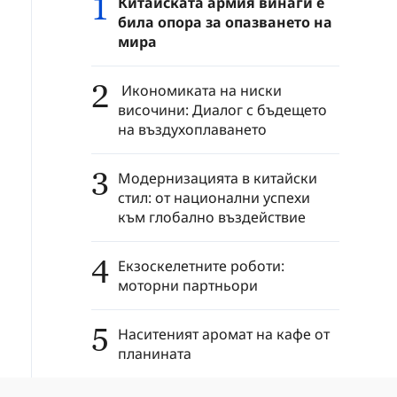
1
Китайската армия винаги е
била опора за опазването на
мира
2
Икономиката на ниски
височини: Диалог с бъдещето
на въздухоплаването
3
Модернизацията в китайски
стил: от национални успехи
към глобално въздействие
4
Екзоскелетните роботи:
моторни партньори
5
Наситеният аромат на кафе от
планината