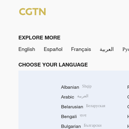
EXPLORE MORE
English
Español
Français
العربية
Ру
CHOOSE YOUR LANGUAGE
Albanian
Shqip
Arabic
العربية
Belarusian
Беларуская
Bengali
বাংলা
Bulgarian
Български