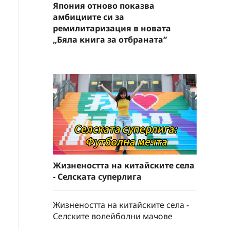
Япония отново показва
амбициите си за
ремилитаризация в новата
„Бяла книга за отбраната“
Жизнеността на китайските села
- Селската суперлига
Жизнеността на китайските села -
Селските волейболни мачове