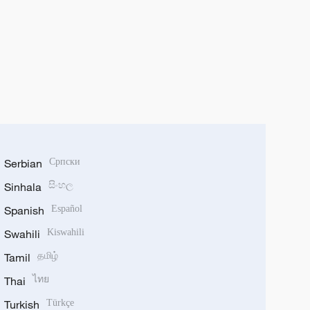
Serbian
Српски
Sinhala
සිංහල
Spanish
Español
Swahili
Kiswahili
Tamil
தமிழ்
Thai
ไทย
Turkish
Türkçe