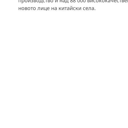
производство и над 88 000 висококачестве
новото лице на китайски села.
y
V
i
d
e
o