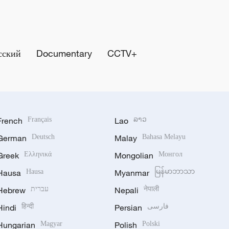
сский
Documentary
CCTV+
French
Français
Lao
ລາວ
German
Deutsch
Malay
Bahasa Melayu
Greek
Ελληνικά
Mongolian
Монгол
Hausa
Hausa
Myanmar
မြန်မာဘာသာ
Hebrew
עברית
Nepali
नेपाली
Hindi
हिन्दी
Persian
فارسی
Hungarian
Magyar
Polish
Polski