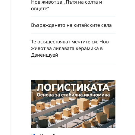
Нов живот за „Пътя на солта и
овцете“
Възраждането на китайските села
Те осъществяват мечтите си: Нов
живот за лилавата керамика в
Дзиеншуей