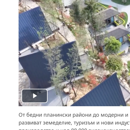
P
l
От бедни планински райони до модерни и
развиват земеделие, туризъм и нови индуст
a