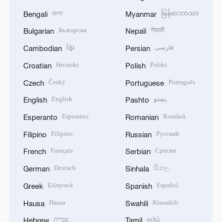
বাংলা
မြန်မာဘာသာ
Bengali
Myanmar
Български
नेपाली
Bulgarian
Nepali
ខ្មែរ
فارسی
Cambodian
Persian
Hrvatski
Polski
Croatian
Polish
Český
Português
Czech
Portuguese
English
پښتو
English
Pashto
Esperanto
Română
Esperanto
Romanian
Filipino
Русский
Filipino
Russian
Français
Српски
French
Serbian
Deutsch
සිංහල
German
Sinhala
Ελληνικά
Español
Greek
Spanish
Hausa
Kiswahili
Hausa
Swahili
עברית
தமிழ்
Hebrew
Tamil