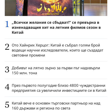
1
„Всички желания се сбъдват!“ се превърна в
изненадващия хит на летния филмов сезон в
Китай
2
Ото Хайнрих Херцог: Китай е събрал голям брой
водещи научни изследователи, които ще създадат
световни промени
3
Добивът на лятно зърно за първи път надхвърли
150 млн. тона
4
През първото полугодие близо 4800 чуждестранни
предприятия са увеличили инвестициите си в Китай
5
Китай вече е основен търговски партньор на над
160 държави и региона по света