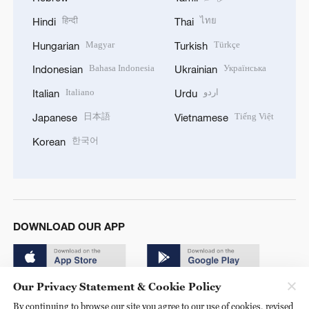
हिन्दी
ไทย
Hindi
Thai
Magyar
Türkçe
Hungarian
Turkish
Bahasa Indonesia
Українська
Indonesian
Ukrainian
Italiano
اردو
Italian
Urdu
日本語
Tiếng Việt
Japanese
Vietnamese
한국어
Korean
DOWNLOAD OUR APP
Our Privacy Statement & Cookie Policy
By continuing to browse our site you agree to our use of cookies, revised