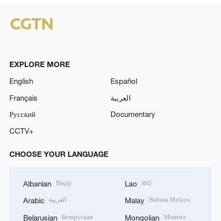
EXPLORE MORE
English
Español
Français
العربية
Русский
Documentary
CCTV+
CHOOSE YOUR LANGUAGE
Shqip
ລາວ
Albanian
Lao
العربية
Bahasa Melayu
Arabic
Malay
Беларуская
Монгол
Belarusian
Mongolian