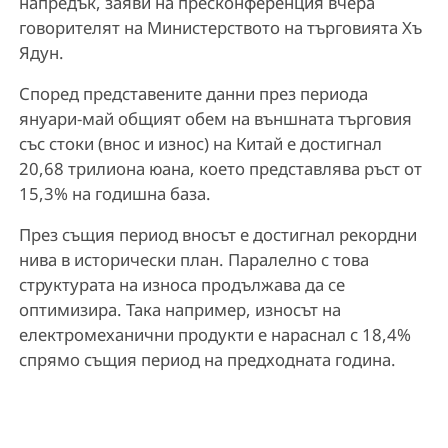
напредък, заяви на пресконференция вчера
говорителят на Министерството на търговията Хъ
Ядун.
Според представените данни през периода
януари-май общият обем на външната търговия
със стоки (внос и износ) на Китай е достигнал
20,68 трилиона юана, което представлява ръст от
15,3% на годишна база.
През същия период вносът е достигнал рекордни
нива в исторически план. Паралелно с това
структурата на износа продължава да се
оптимизира. Така например, износът на
електромеханични продукти е нараснал с 18,4%
спрямо същия период на предходната година.