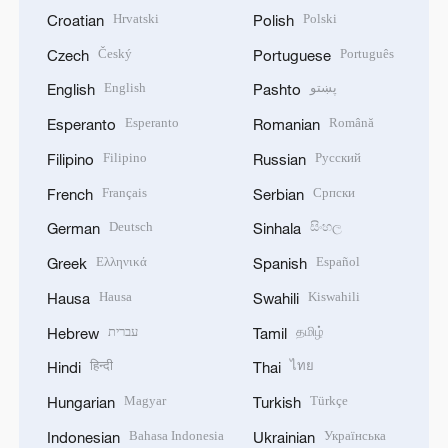
Hrvatski
Polski
Croatian
Polish
Český
Português
Czech
Portuguese
English
پښتو
English
Pashto
Esperanto
Română
Esperanto
Romanian
Filipino
Русский
Filipino
Russian
Français
Српски
French
Serbian
Deutsch
සිංහල
German
Sinhala
Ελληνικά
Español
Greek
Spanish
Hausa
Kiswahili
Hausa
Swahili
עברית
தமிழ்
Hebrew
Tamil
हिन्दी
ไทย
Hindi
Thai
Magyar
Türkçe
Hungarian
Turkish
Bahasa Indonesia
Українська
Indonesian
Ukrainian