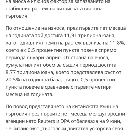
на вноса е ключов фактор за запазването на
стабилния растеж на китайската външна
търговия.
По отношение на износа, през първите пет месеца
на годината той достига 11,91 трилиона юана,
като годишният темп на растеж възлиза на 11,8%,
което е с 0,5 процентни пункта повече спрямо
периода януари–април. От страна на вноса,
кумулативният обем за същия период достига
8,77 трилиона юана, което представлява ръст от
20,5% на годишна база, също с 0,5 процентни
пункта повече в сравнение с първите четири
месеца на годината.
По повод представянето на китайската външна
търговия през първите пет месеца международни
агенции като Reuters и DPA отбелязаха на 9 юни,
че китайският „търговски двигател ускорява своя