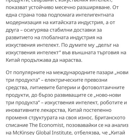
показват устойчиво месечно разширяване. От
една страна това подпомага интелигентната
модернизация на китайската индустрия, а от
друга – осигурява стабилни доставки за
развитието на глобалната индустрия на
изкуствения интелект. По думите му „делът на
изкуствения интелект“ във външната търговия на
Китай продължава да нараства.
От популярните на международните пазари „нови
три продукта“ – електрическите превозни
средства, литиевите батерии и фотоволтаичните
продукти, до бързо развиващите се „ново-нови
три продукта“ – изкуствения интелект, роботите и
иновативните лекарства, Китай постепенно
променя структурата на своя износ. Британското
списание The Economist, позовавайки се на анализ
на McKinsey Global Institute, отбелязва, че „Китай