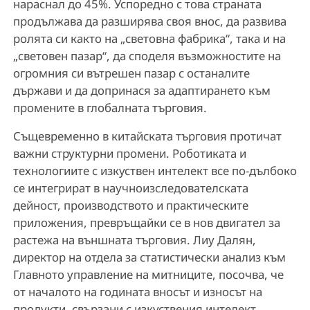
нараснал до 45%. Успоредно с това страната
продължава да разширява своя внос, да развива
ролята си както на „световна фабрика“, така и на
„световен пазар“, да споделя възможностите на
огромния си вътрешен пазар с останалите
държави и да допринася за адаптирането към
промените в глобалната търговия.
Същевременно в китайската търговия протичат
важни структурни промени. Роботиката и
технологиите с изкуствен интелект все по-дълбоко
се интегрират в научноизследователската
дейност, производството и практическите
приложения, превръщайки се в нов двигател за
растежа на външната търговия. Лиу Далян,
директор на отдела за статистически анализ към
Главното управление на митниците, посочва, че
от началото на годината вносът и износът на
продукти, свързани с изкуствения интелект,