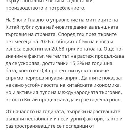
върху глобалните вериги за доставки,
производството и потреблението.
На 9 юни Главното управление на митниците на
Китай публикува най-новите данни за външната
търговия на страната. Според тях през първите
пет месеца на 2026 г. общият обем на вноса и
износа е достигнал 20,68 трилиона юана. Още по-
значим е фактът, че темпът на растеж продължава
да се ускорява, достигайки 15,3% на годишна
база, което е с 0,4 процентни пункта повече
спрямо периода януари–април. Данните показват
не само устойчивостта на китайската икономика,
но и активния пулс на международната търговия,
в която Китай продължава да играе водеща роля.
От началото на годината, въпреки нарастващите
външни нестабилни и несигурни фактори, както и
разпространяващите се последици от