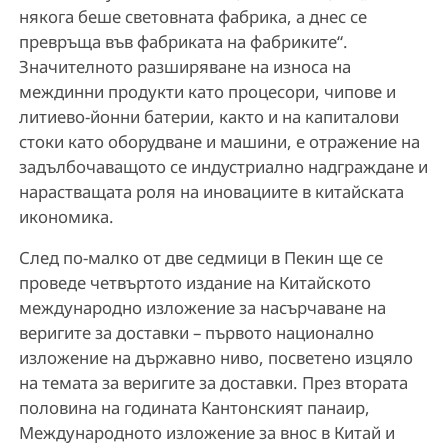
някога беше световната фабрика, а днес се
превръща във фабриката на фабриките“.
Значителното разширяване на износа на
междинни продукти като процесори, чипове и
литиево-йонни батерии, както и на капиталови
стоки като оборудване и машини, е отражение на
задълбочаващото се индустриално надграждане и
нарастващата роля на иновациите в китайската
икономика.
След по-малко от две седмици в Пекин ще се
проведе четвъртото издание на Китайското
международно изложение за насърчаване на
веригите за доставки – първото национално
изложение на държавно ниво, посветено изцяло
на темата за веригите за доставки. През втората
половина на годината Кантонският панаир,
Международното изложение за внос в Китай и