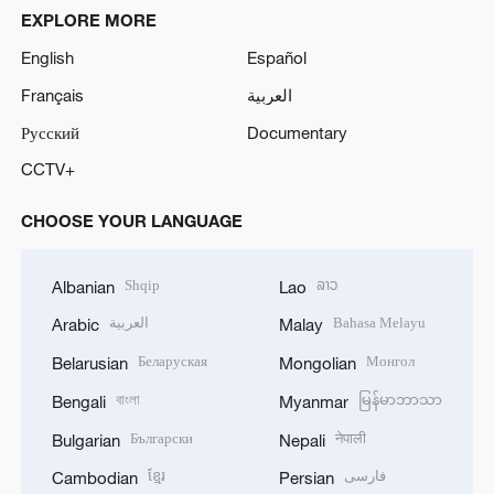
EXPLORE MORE
English
Español
Français
العربية
Русский
Documentary
CCTV+
CHOOSE YOUR LANGUAGE
Shqip
ລາວ
Albanian
Lao
العربية
Bahasa Melayu
Arabic
Malay
Беларуская
Монгол
Belarusian
Mongolian
বাংলা
မြန်မာဘာသာ
Bengali
Myanmar
Български
नेपाली
Bulgarian
Nepali
ខ្មែរ
فارسی
Cambodian
Persian