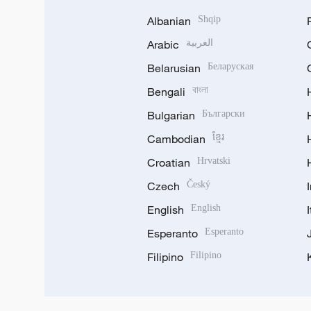
Albanian
Shqip
Arabic
العربية
Belarusian
Беларуская
Bengali
বাংলা
Bulgarian
Български
Cambodian
ខ្មែរ
Croatian
Hrvatski
Czech
Český
English
English
Esperanto
Esperanto
Filipino
Filipino