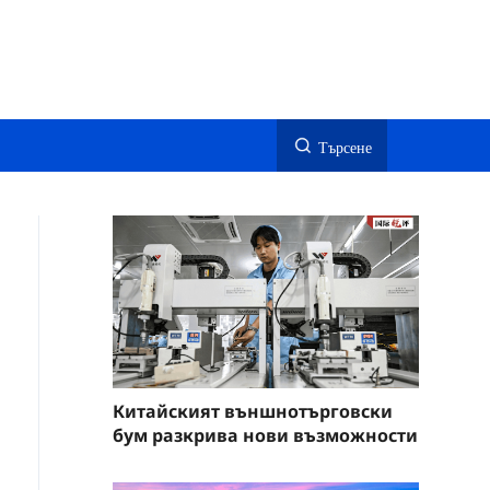
Търсене
Китайският външнотърговски
бум разкрива нови възможности