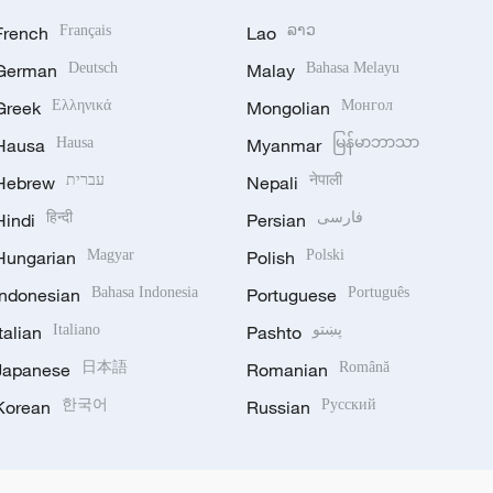
French
Français
Lao
ລາວ
German
Deutsch
Malay
Bahasa Melayu
Greek
Ελληνικά
Mongolian
Монгол
Hausa
Hausa
Myanmar
မြန်မာဘာသာ
Hebrew
עברית
Nepali
नेपाली
Hindi
हिन्दी
Persian
فارسی
Hungarian
Magyar
Polish
Polski
Indonesian
Bahasa Indonesia
Portuguese
Português
Italian
Italiano
Pashto
پښتو
Japanese
日本語
Romanian
Română
Korean
한국어
Russian
Русский