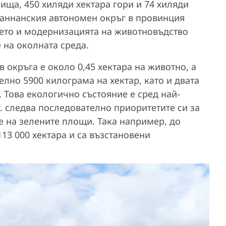
ища, 450 хиляди хектара гори и 74 хиляди
уаннанския автономен окръг в провинция
ието и модернизацията на животновъдство
е на околната среда.
 окръга е около 0,45 хектара на животно, а
елно 5900 килограма на хектар, като и двата
. Това екологично състояние е сред най-
г. следва последователно приоритетите си за
е на зелените площи. Така например, до
13 000 хектара и са възстановени