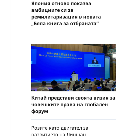
Япония отново показва
амбициите си за
ремилитаризация в новата
„Бяла книга за отбраната“
Китай представи своята визия за
човешките права на глобален
форум
Розите като двигател за
развитието на Линшан