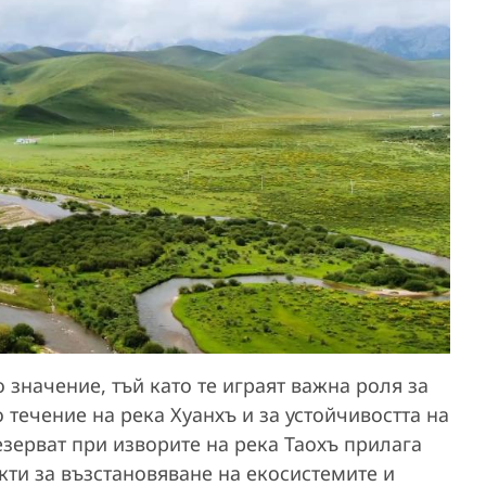
 значение, тъй като те играят важна роля за
 течение на река Хуанхъ и за устойчивостта на
езерват при изворите на река Таохъ прилага
кти за възстановяване на екосистемите и