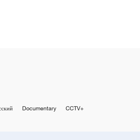
сский
Documentary
CCTV+