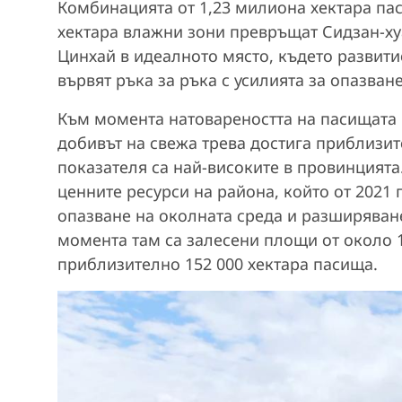
Комбинацията от 1,23 милиона хектара пас
хектара влажни зони превръщат Сидзан-х
Цинхай в идеалното място, където развит
вървят ръка за ръка с усилията за опазван
Към момента натовареността на пасищата в
добивът на свежа трева достига приблизит
показателя са най-високите в провинцията
ценните ресурси на района, който от 2021 
опазване на околната среда и разширяван
момента там са залесени площи от около 1
приблизително 152 000 хектара пасища.