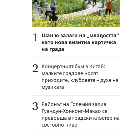
1
Шан'ю залага на „младостта“
като нова визитна картичка
на града
2
Концертният бум в Китай:
малките градове носят
приходите, клубовете – духа на
музиката
3
Районът на Големия залив
Гуандун-Хонконг-Макао се
превръща в градски клъстер на
световно ниво