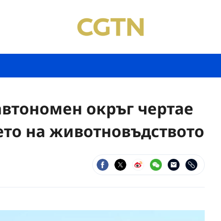
автономен окръг чертае
ето на животновъдството