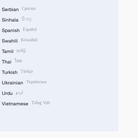
Serbian
Српски
Sinhala
සිංහල
Spanish
Español
Swahili
Kiswahili
Tamil
தமிழ்
Thai
ไทย
Turkish
Türkçe
Ukrainian
Українська
Urdu
اردو
Vietnamese
Tiếng Việt