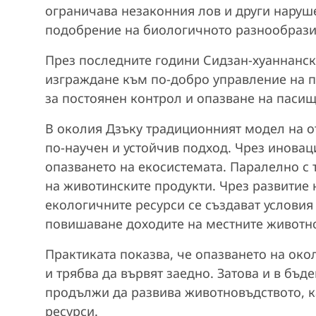
ограничава незаконния лов и други наруш
подобрение на биологичното разнообраз
През последните години Сидзан-хуаннанск
изграждане към по-добро управление на п
за постоянен контрол и опазване на пасищ
В околия Дзъку традиционният модел на о
по-научен и устойчив подход. Чрез иновац
опазването на екосистемата. Паралелно с 
на животинските продукти. Чрез развитие 
екологичните ресурси се създават условия 
повишаване доходите на местните животн
Практиката показва, че опазването на око
и трябва да вървят заедно. Затова и в бъ
продължи да развива животновъдството, 
ресурси.