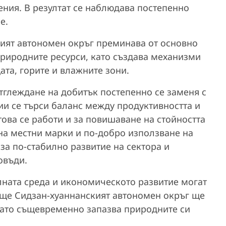
ения. В резултат се наблюдава постепенно
ие.
ият автономен окръг преминава от основно
риродните ресурси, като създава механизми
ата, горите и влажните зони.
тглеждане на добитък постепенно се заменя с
ии се търси баланс между продуктивността и
това се работи и за повишаване на стойността
на местни марки и по-добро използване на
за по-стабилно развитие на сектора и
овъди.
лната среда и икономическото развитие могат
деще Сидзан-хуаннанският автономен окръг ще
като същевременно запазва природните си