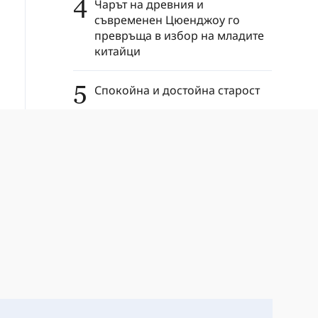
4
Чарът на древния и
съвременен Цюенджоу го
превръща в избор на младите
китайци
5
Спокойна и достойна старост