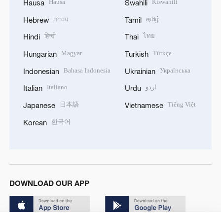
Hausa
Kiswahili
Hausa
Swahili
עברית
தமிழ்
Hebrew
Tamil
हिन्दी
ไทย
Hindi
Thai
Magyar
Türkçe
Hungarian
Turkish
Bahasa Indonesia
Українська
Indonesian
Ukrainian
Italiano
اردو
Italian
Urdu
日本語
Tiếng Việt
Japanese
Vietnamese
한국어
Korean
DOWNLOAD OUR APP