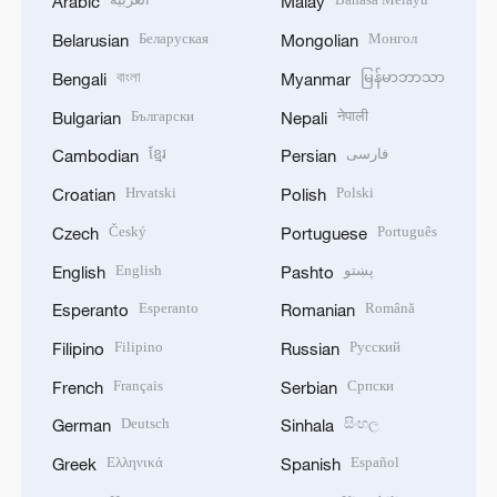
Arabic
Malay
Беларуская
Монгол
Belarusian
Mongolian
বাংলা
မြန်မာဘာသာ
Bengali
Myanmar
Български
नेपाली
Bulgarian
Nepali
ខ្មែរ
فارسی
Cambodian
Persian
Hrvatski
Polski
Croatian
Polish
Český
Português
Czech
Portuguese
English
پښتو
English
Pashto
Esperanto
Română
Esperanto
Romanian
Filipino
Русский
Filipino
Russian
Français
Српски
French
Serbian
Deutsch
සිංහල
German
Sinhala
Ελληνικά
Español
Greek
Spanish