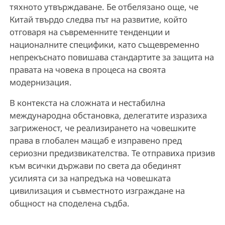
тяхното утвърждаване. Бе отбелязано още, че
Китай твърдо следва път на развитие, който
отговаря на съвременните тенденции и
националните специфики, като същевременно
непрекъснато повишава стандартите за защита на
правата на човека в процеса на своята
модернизация.
В контекста на сложната и нестабилна
международна обстановка, делегатите изразиха
загриженост, че реализирането на човешките
права в глобален мащаб е изправено пред
сериозни предизвикателства. Те отправиха призив
към всички държави по света да обединят
усилията си за напредъка на човешката
цивилизация и съвместното изграждане на
общност на споделена съдба.