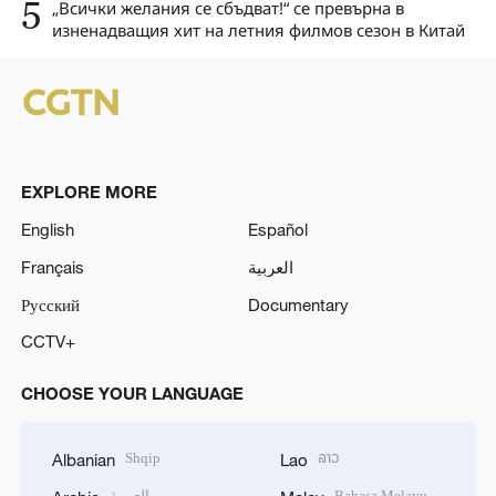
5
„Всички желания се сбъдват!“ се превърна в
изненадващия хит на летния филмов сезон в Китай
EXPLORE MORE
English
Español
Français
العربية
Русский
Documentary
CCTV+
CHOOSE YOUR LANGUAGE
Shqip
ລາວ
Albanian
Lao
العربية
Bahasa Melayu