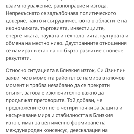
взаимно уважение, равноправие и изгода.
Непрекъснато се задълбочава политическото
доверие, както и сътрудничеството в областите на
икономиката, търговията, инвестициите,
енергетиката, науката и технологията, културата и
обмена на местно ниво. Двустранните отношения
се намират в етап на по-бързо развитие с повече
резултати.
Относно ситуацията в Близкия изток, Си Дзинпин
заяви, че в момента районът се намира в ключов
момент и трябва незабавно да се прекрати
огънят, затова е изключително важно да
продължат преговорите. Той добави, че
предложените от него четири точки за защита и
насърчаване мира и стабилността в Близкия
изток, имат за цел именно формиране на
международен консенсус, деескалация на