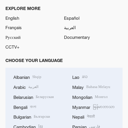
EXPLORE MORE
English
Español
Français
العربية
Русский
Documentary
CCTV+
CHOOSE YOUR LANGUAGE
Shqip
ລາວ
Albanian
Lao
العربية
Bahasa Melayu
Arabic
Malay
Беларуская
Монгол
Belarusian
Mongolian
বাংলা
မြန်မာဘာသာ
Bengali
Myanmar
Български
नेपाली
Bulgarian
Nepali
ខ្មែរ
فارسی
Cambodian
Persian