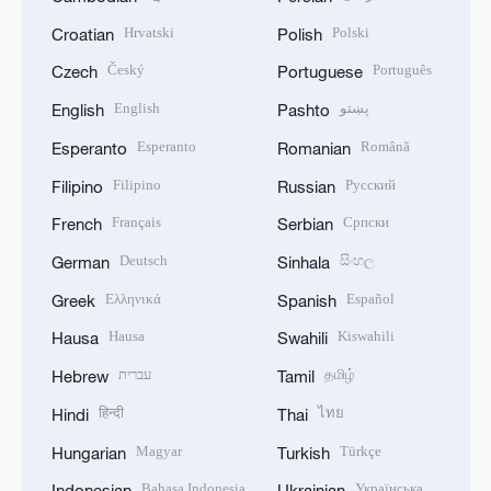
Hrvatski
Polski
Croatian
Polish
Český
Português
Czech
Portuguese
English
پښتو
English
Pashto
Esperanto
Română
Esperanto
Romanian
Filipino
Русский
Filipino
Russian
Français
Српски
French
Serbian
Deutsch
සිංහල
German
Sinhala
Ελληνικά
Español
Greek
Spanish
Hausa
Kiswahili
Hausa
Swahili
עברית
தமிழ்
Hebrew
Tamil
हिन्दी
ไทย
Hindi
Thai
Magyar
Türkçe
Hungarian
Turkish
Bahasa Indonesia
Українська
Indonesian
Ukrainian