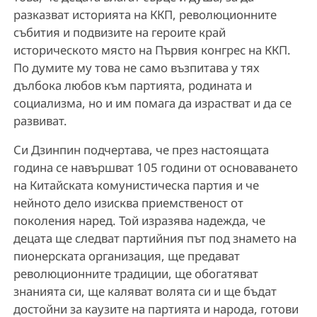
разказват историята на ККП, революционните
събития и подвизите на героите край
историческото място на Първия конгрес на ККП.
По думите му това не само възпитава у тях
дълбока любов към партията, родината и
социализма, но и им помага да израстват и да се
развиват.
Си Дзинпин подчертава, че през настоящата
година се навършват 105 години от основаването
на Китайската комунистическа партия и че
нейното дело изисква приемственост от
поколения наред. Той изразява надежда, че
децата ще следват партийния път под знамето на
пионерската организация, ще предават
революционните традиции, ще обогатяват
знанията си, ще каляват волята си и ще бъдат
достойни за каузите на партията и народа, готови