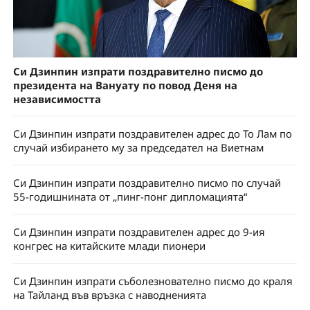
Си Дзинпин изпрати поздравително писмо до
президента на Вануату по повод Деня на
независимостта
Си Дзинпин изпрати поздравителен адрес до То Лам по
случай избирането му за председател на Виетнам
Си Дзинпин изпрати поздравително писмо по случай
55-годишнината от „пинг-понг дипломацията“
Си Дзинпин изпрати поздравителен адрес до 9-ия
конгрес на китайските млади пионери
Си Дзинпин изпрати съболезнователно писмо до краля
на Тайланд във връзка с наводненията