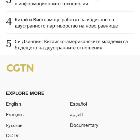
в информационните технологии
4
Китай и Виетнам ще работят за издигане на
двустранното партньорство на ново равнище
5
Си Дзинпин: Китайско-американските младежи са
бъдещето на двустранните отношения
EXPLORE MORE
English
Español
Français
العربية
Русский
Documentary
CCTV+