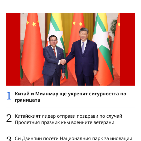
1
Китай и Мианмар ще укрепят сигурността по
границата
2
Китайският лидер отправи поздрави по случай
Пролетния празник към военните ветерани
3
Си Дзинпин посети Националния парк за иновации