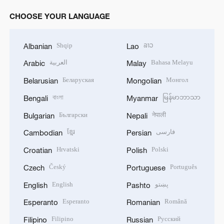
CHOOSE YOUR LANGUAGE
Shqip
ລາວ
Albanian
Lao
العربية
Bahasa Melayu
Arabic
Malay
Беларуская
Монгол
Belarusian
Mongolian
বাংলা
မြန်မာဘာသာ
Bengali
Myanmar
Български
नेपाली
Bulgarian
Nepali
ខ្មែរ
فارسی
Cambodian
Persian
Hrvatski
Polski
Croatian
Polish
Český
Português
Czech
Portuguese
English
پښتو
English
Pashto
Esperanto
Română
Esperanto
Romanian
Filipino
Русский
Filipino
Russian