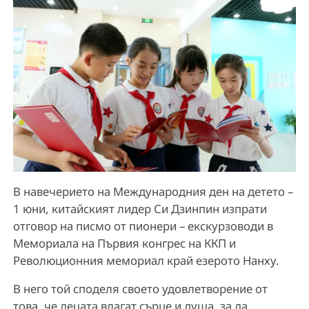
В навечерието на Международния ден на детето –
1 юни, китайският лидер Си Дзинпин изпрати
отговор на писмо от пионери – екскурзоводи в
Мемориала на Първия конгрес на ККП и
Революционния мемориал край езерото Нанху.
В него той споделя своето удовлетворение от
това, че децата влагат сърце и душа, за да