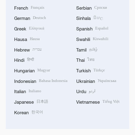
Français
Српски
French
Serbian
Deutsch
සිංහල
German
Sinhala
Ελληνικά
Español
Greek
Spanish
Hausa
Kiswahili
Hausa
Swahili
עברית
தமிழ்
Hebrew
Tamil
हिन्दी
ไทย
Hindi
Thai
Magyar
Türkçe
Hungarian
Turkish
Bahasa Indonesia
Українська
Indonesian
Ukrainian
Italiano
اردو
Italian
Urdu
日本語
Tiếng Việt
Japanese
Vietnamese
한국어
Korean