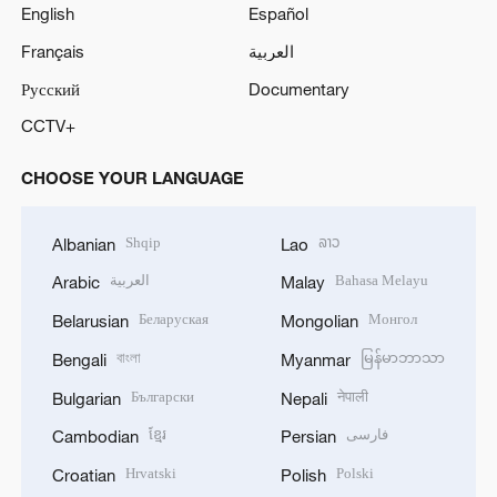
English
Español
Français
العربية
Русский
Documentary
CCTV+
CHOOSE YOUR LANGUAGE
Shqip
ລາວ
Albanian
Lao
العربية
Bahasa Melayu
Arabic
Malay
Беларуская
Монгол
Belarusian
Mongolian
বাংলা
မြန်မာဘာသာ
Bengali
Myanmar
Български
नेपाली
Bulgarian
Nepali
ខ្មែរ
فارسی
Cambodian
Persian
Hrvatski
Polski
Croatian
Polish