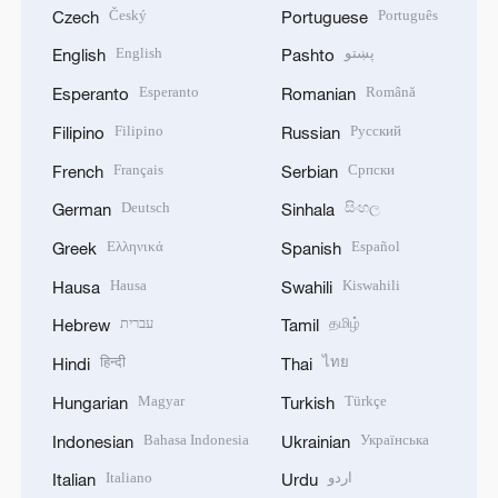
Český
Português
Czech
Portuguese
English
پښتو
English
Pashto
Esperanto
Română
Esperanto
Romanian
Filipino
Русский
Filipino
Russian
Français
Српски
French
Serbian
Deutsch
සිංහල
German
Sinhala
Ελληνικά
Español
Greek
Spanish
Hausa
Kiswahili
Hausa
Swahili
עברית
தமிழ்
Hebrew
Tamil
हिन्दी
ไทย
Hindi
Thai
Magyar
Türkçe
Hungarian
Turkish
Bahasa Indonesia
Українська
Indonesian
Ukrainian
Italiano
اردو
Italian
Urdu