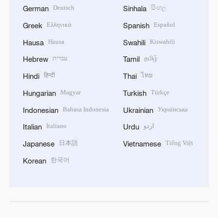
Deutsch
සිංහල
German
Sinhala
Ελληνικά
Español
Greek
Spanish
Hausa
Kiswahili
Hausa
Swahili
עברית
தமிழ்
Hebrew
Tamil
हिन्दी
ไทย
Hindi
Thai
Magyar
Türkçe
Hungarian
Turkish
Bahasa Indonesia
Українська
Indonesian
Ukrainian
Italiano
اردو
Italian
Urdu
日本語
Tiếng Việt
Japanese
Vietnamese
한국어
Korean