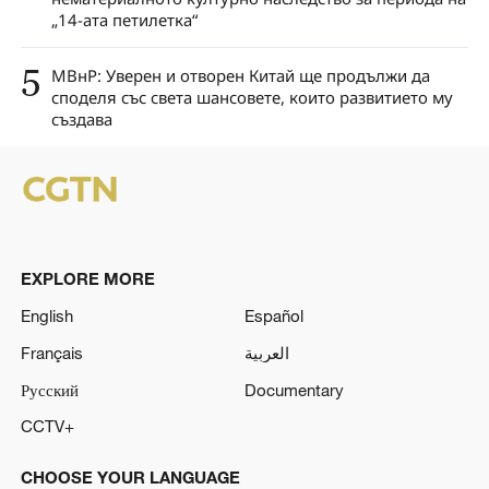
„14-ата петилетка“
5
МВнР: Уверен и отворен Китай ще продължи да
споделя със света шансовете, които развитието му
създава
EXPLORE MORE
English
Español
Français
العربية
Русский
Documentary
CCTV+
CHOOSE YOUR LANGUAGE