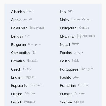
Shqip
ລາວ
Albanian
Lao
العربية
Bahasa Melayu
Arabic
Malay
Беларуская
Монгол
Belarusian
Mongolian
বাংলা
မြန်မာဘာသာ
Bengali
Myanmar
Български
नेपाली
Bulgarian
Nepali
ខ្មែរ
فارسی
Cambodian
Persian
Hrvatski
Polski
Croatian
Polish
Český
Português
Czech
Portuguese
English
پښتو
English
Pashto
Esperanto
Română
Esperanto
Romanian
Filipino
Русский
Filipino
Russian
Français
Српски
French
Serbian