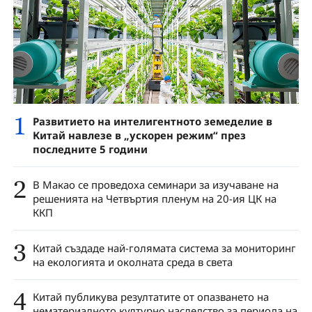
1
Развитието на интелигентното земеделие в
Китай навлезе в „ускорен режим“ през
последните 5 години
2
В Макао се проведоха семинари за изучаване на
решенията на Четвъртия пленум на 20-ия ЦК на
ККП
3
Китай създаде най-голямата система за мониторинг
на екологията и околната среда в света
4
Китай публикува резултатите от опазването на
нематериалното културно наследство за периода на