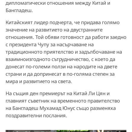
дипломатически отношения между Китай и
Бангладеш.
Китайският лидер подчерта, че придава голямо
значение на развитието на двустранните
отношения. Той обяви готовност да работи заедно
с президента Чупу за насърчаване на
традиционното приятелство и задълбочаване на
взаимноизгодното сътрудничество, с което да
донесат по-големи ползи на народите на двете
страни и да допринесат в по-голяма степен за
мира и развитието на света.
На същия ден премиерът на Китай Ли Цян и
главният съветник на временното правителство
на Бангладеш Мухамад Юнус също разменяха
поздравителни послания.