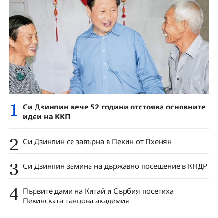
1
Си Дзинпин вече 52 години отстоява основните
идеи на ККП
2
Си Дзинпин се завърна в Пекин от Пхенян
3
Си Дзинпин замина на държавно посещение в КНДР
4
Първите дами на Китай и Сърбия посетиха
Пекинската танцова академия