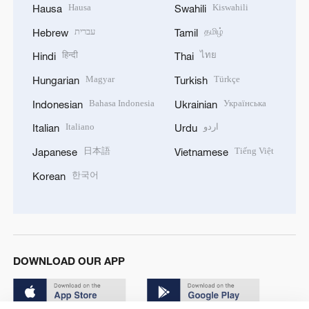
Hausa
Kiswahili
Hausa
Swahili
עברית
தமிழ்
Hebrew
Tamil
हिन्दी
ไทย
Hindi
Thai
Magyar
Türkçe
Hungarian
Turkish
Bahasa Indonesia
Українська
Indonesian
Ukrainian
Italiano
اردو
Italian
Urdu
日本語
Tiếng Việt
Japanese
Vietnamese
한국어
Korean
DOWNLOAD OUR APP