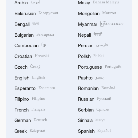
العربية
Bahasa Melayu
Arabic
Malay
Беларуская
Монгол
Belarusian
Mongolian
বাংলা
မြန်မာဘာသာ
Bengali
Myanmar
Български
नेपाली
Bulgarian
Nepali
ខ្មែរ
فارسی
Cambodian
Persian
Hrvatski
Polski
Croatian
Polish
Český
Português
Czech
Portuguese
English
پښتو
English
Pashto
Esperanto
Română
Esperanto
Romanian
Filipino
Русский
Filipino
Russian
Français
Српски
French
Serbian
Deutsch
සිංහල
German
Sinhala
Ελληνικά
Español
Greek
Spanish