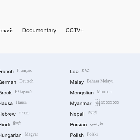
сский
Documentary
CCTV+
French
Français
Lao
ລາວ
German
Deutsch
Malay
Bahasa Melayu
Greek
Ελληνικά
Mongolian
Монгол
Hausa
Hausa
Myanmar
မြန်မာဘာသာ
Hebrew
עברית
Nepali
नेपाली
Hindi
हिन्दी
Persian
فارسی
Hungarian
Magyar
Polish
Polski