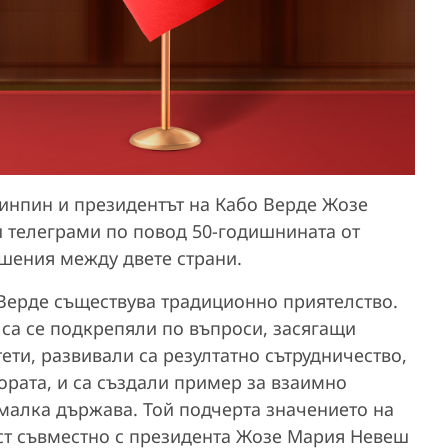
зинпин и президентът на Кабо Верде Жозе
 телеграми по повод 50-годишнината от
шения между двете страни.
 Верде съществува традиционно приятелство.
 са се подкрепяли по въпроси, засягащи
ти, развивали са резултатно сътрудничество,
ората, и са създали пример за взаимно
малка държава. Той подчерта значението на
ст съвместно с президента Жозе Мария Невеш