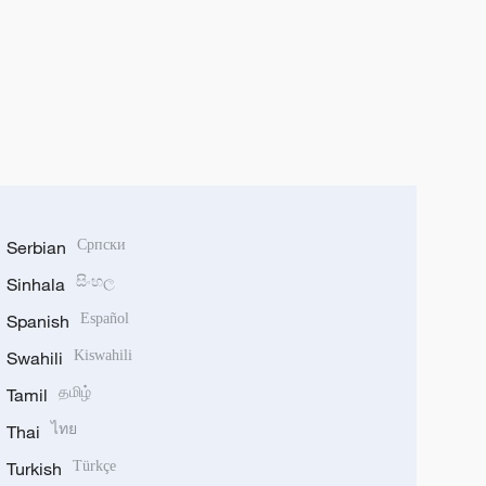
Serbian
Српски
Sinhala
සිංහල
Spanish
Español
Swahili
Kiswahili
Tamil
தமிழ்
Thai
ไทย
Turkish
Türkçe