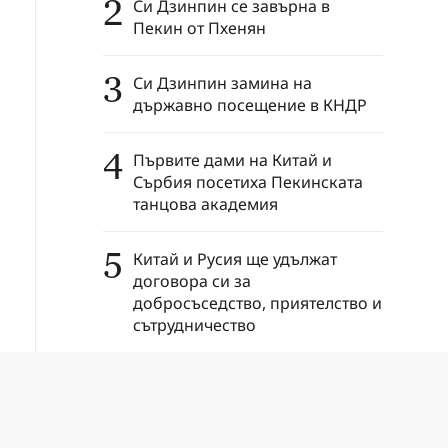
2
Си Дзинпин се завърна в
Пекин от Пхенян
3
Си Дзинпин замина на
държавно посещение в КНДР
4
Първите дами на Китай и
Сърбия посетиха Пекинската
танцова академия
5
Китай и Русия ще удължат
договора си за
добросъседство, приятелство и
сътрудничество