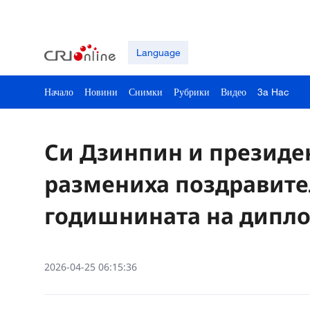
Language
Начало
Новини
Снимки
Рубрики
Видео
3a Hac
Си Дзинпин и президен
размениха поздравител
годишнината на дипл
2026-04-25 06:15:36