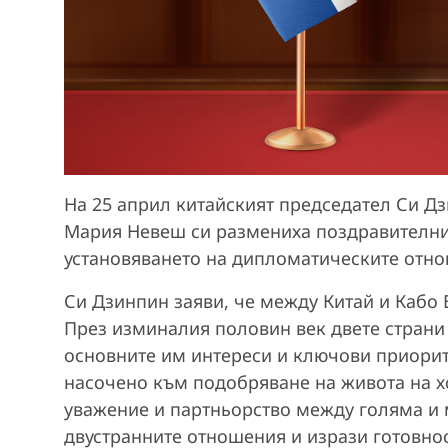
На 25 април китайският председател Си Д
Мария Невеш си размениха поздравителни
установяването на дипломатическите отно
Си Дзинпин заяви, че между Китай и Кабо
През изминалия половин век двете страни
основните им интереси и ключови приорите
насочено към подобряване на живота на х
уважение и партньорство между голяма и 
двустранните отношения и изрази готовно