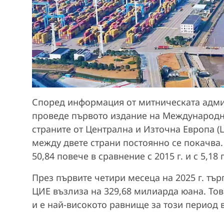
Според информация от митническата админи
проведе първото издание на Международни
страните от Централна и Източна Европа (Ц
между двете страни постоянно се покачва. П
50,84 повече в сравнение с 2015 г. и с 5,18
През първите четири месеца на 2025 г. тъ
ЦИЕ възлиза на 329,68 милиарда юана. Тов
и е най-високото равнище за този период в