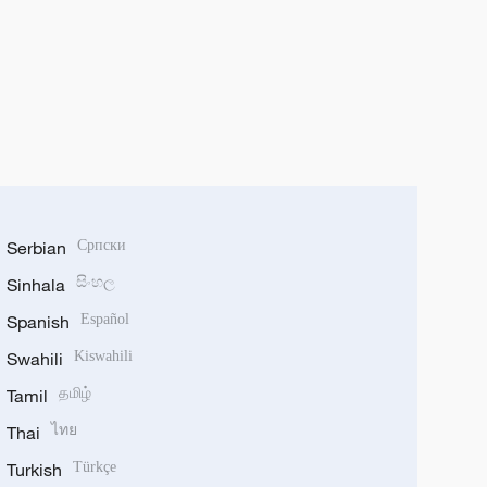
Serbian
Српски
Sinhala
සිංහල
Spanish
Español
Swahili
Kiswahili
Tamil
தமிழ்
Thai
ไทย
Turkish
Türkçe