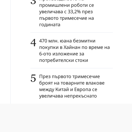
3
промишлени роботи се
увеличава с 33,2% през
първото тримесечие на
годината
4
470 млн. юана безмитни
покупки в Хайнан по време на
6-ото изложение за
потребителски стоки
5
През първото тримесечие
броят на товарните влакове
между Китай и Европа се
увеличава непрекъснато