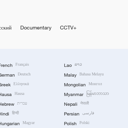
сский
Documentary
CCTV+
French
Français
Lao
ລາວ
German
Deutsch
Malay
Bahasa Melayu
Greek
Ελληνικά
Mongolian
Монгол
Hausa
Hausa
Myanmar
မြန်မာဘာသာ
Hebrew
עברית
Nepali
नेपाली
Hindi
हिन्दी
Persian
فارسی
Hungarian
Magyar
Polish
Polski