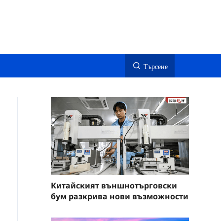
Търсене
Китайският външнотърговски
бум разкрива нови възможности