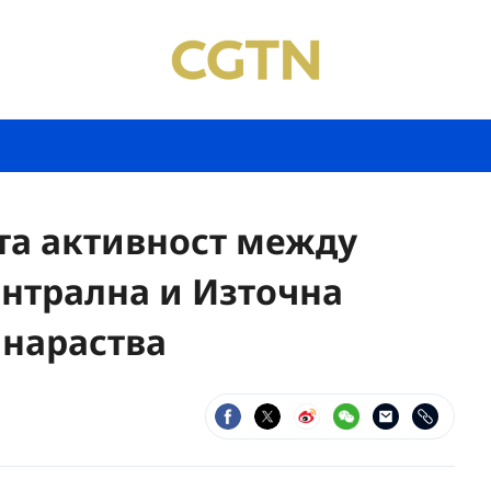
та активност между
ентрална и Източна
 нараства