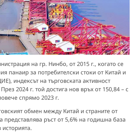
страция на гр. Нинбо, от 2015 г., когато се
я панаир за потребителски стоки от Китай и
ИЕ), индексът на търговската активност
рез 2024 г. той достига нов връх от 150,84 – с
 повече спрямо 2023 г.
рговският обмен между Китай и страните от
а представлява ръст от 5,6% на годишна база
 историята.