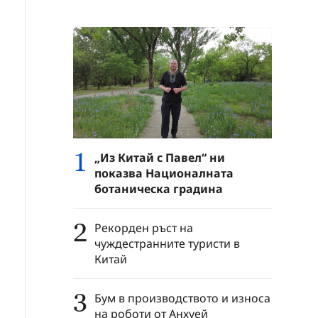
1
„Из Китай с Павел“ ни
показва Националната
ботаническа градина
2
Рекорден ръст на
чуждестранните туристи в
Китай
3
Бум в производството и износа
на роботи от Анхуей