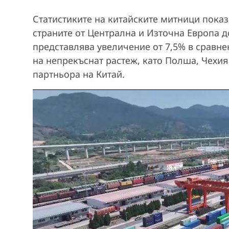
Статистиките на китайските митници показва
страните от Централна и Източна Европа д
представлява увеличение от 7,5% в сравне
на непрекъснат растеж, като Полша, Чехия
партньора на Китай.