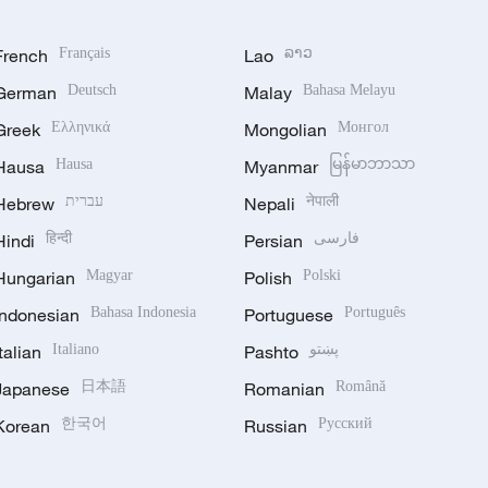
French
Français
Lao
ລາວ
German
Deutsch
Malay
Bahasa Melayu
Greek
Ελληνικά
Mongolian
Монгол
Hausa
Hausa
Myanmar
မြန်မာဘာသာ
Hebrew
עברית
Nepali
नेपाली
Hindi
हिन्दी
Persian
فارسی
Hungarian
Magyar
Polish
Polski
Indonesian
Bahasa Indonesia
Portuguese
Português
Italian
Italiano
Pashto
پښتو
Japanese
日本語
Romanian
Română
Korean
한국어
Russian
Русский