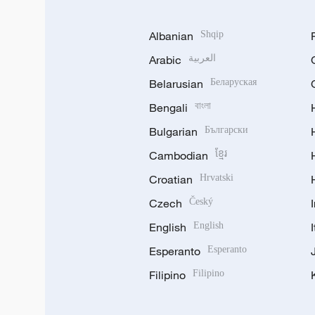
Albanian
Shqip
Arabic
العربية
Belarusian
Беларуская
Bengali
বাংলা
Bulgarian
Български
Cambodian
ខ្មែរ
Croatian
Hrvatski
Czech
Český
English
English
Esperanto
Esperanto
Filipino
Filipino