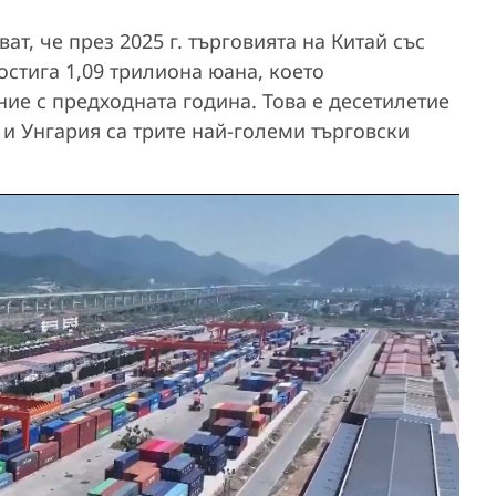
т, че през 2025 г. търговията на Китай със
остига 1,09 трилиона юана, което
ние с предходната година. Това е десетилетие
 и Унгария са трите най-големи търговски