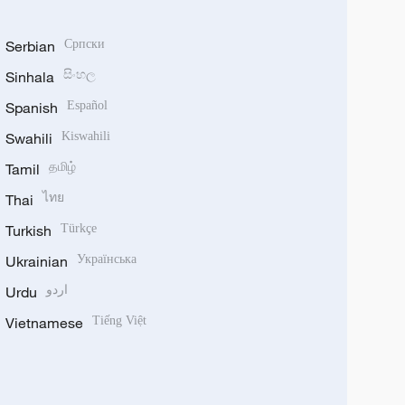
Serbian
Српски
Sinhala
සිංහල
Spanish
Español
Swahili
Kiswahili
Tamil
தமிழ்
Thai
ไทย
Turkish
Türkçe
Ukrainian
Українська
Urdu
اردو
Vietnamese
Tiếng Việt