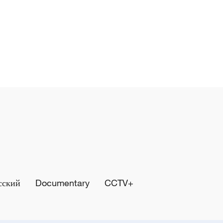
сский
Documentary
CCTV+