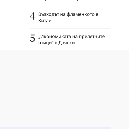
4
Възходът на фламенкото в
Китай
5
„Икономиката на прелетните
птици“ в Дзянси