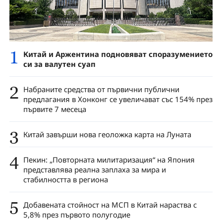
1
Китай и Аржентина подновяват споразумението
си за валутен суап
2
Набраните средства от първични публични
предлагания в Хонконг се увеличават със 154% през
първите 7 месеца
3
Китай завърши нова геоложка карта на Луната
4
Пекин: „Повторната милитаризация“ на Япония
представлява реална заплаха за мира и
стабилността в региона
5
Добавената стойност на МСП в Китай нараства с
5,8% през първото полугодие