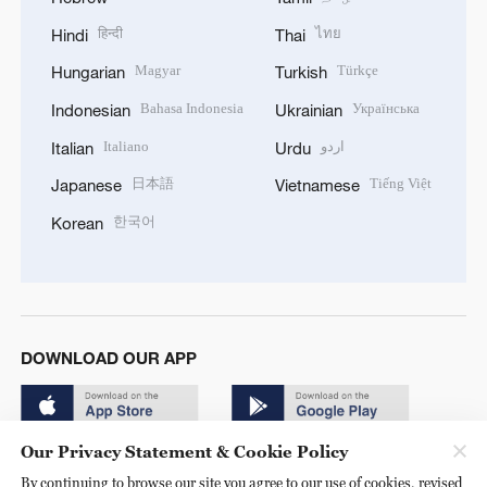
हिन्दी
ไทย
Hindi
Thai
Magyar
Türkçe
Hungarian
Turkish
Bahasa Indonesia
Українська
Indonesian
Ukrainian
Italiano
اردو
Italian
Urdu
日本語
Tiếng Việt
Japanese
Vietnamese
한국어
Korean
DOWNLOAD OUR APP
Our Privacy Statement & Cookie Policy
By continuing to browse our site you agree to our use of cookies, revised