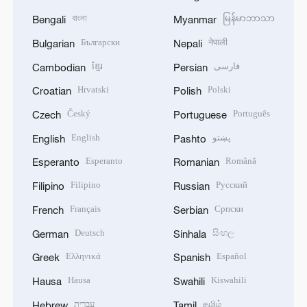
বাংলা
မြန်မာဘာသာ
Bengali
Myanmar
Български
नेपाली
Bulgarian
Nepali
ខ្មែរ
فارسی
Cambodian
Persian
Hrvatski
Polski
Croatian
Polish
Český
Português
Czech
Portuguese
English
پښتو
English
Pashto
Esperanto
Română
Esperanto
Romanian
Filipino
Русский
Filipino
Russian
Français
Српски
French
Serbian
Deutsch
සිංහල
German
Sinhala
Ελληνικά
Español
Greek
Spanish
Hausa
Kiswahili
Hausa
Swahili
עברית
தமிழ்
Hebrew
Tamil