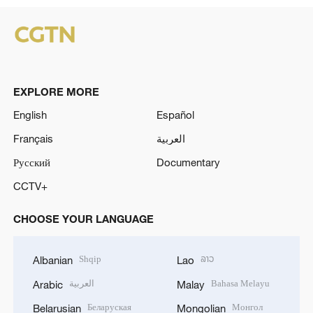
EXPLORE MORE
English
Español
Français
العربية
Русский
Documentary
CCTV+
CHOOSE YOUR LANGUAGE
Shqip
ລາວ
Albanian
Lao
العربية
Bahasa Melayu
Arabic
Malay
Беларуская
Монгол
Belarusian
Mongolian