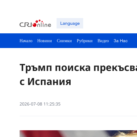
Language
Начало
Новини
Снимки
Рубрики
Видео
3a Hac
Тръмп поиска прекъсв
с Испания
2026-07-08 11:25:35