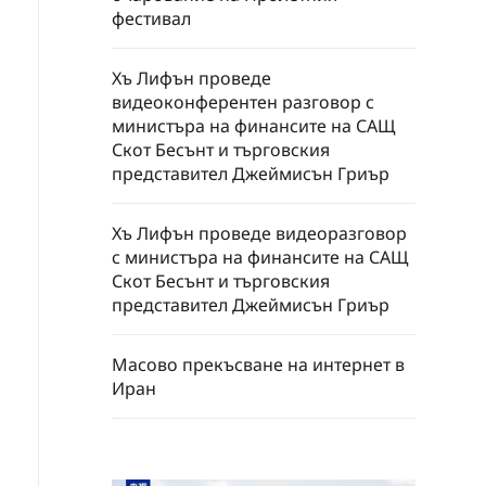
фестивал
Хъ Лифън проведе
видеоконферентен разговор с
министъра на финансите на САЩ
Скот Бесънт и търговския
представител Джеймисън Гриър
Хъ Лифън проведе видеоразговор
с министъра на финансите на САЩ
Скот Бесънт и търговския
представител Джеймисън Гриър
Масово прекъсване на интернет в
Иран