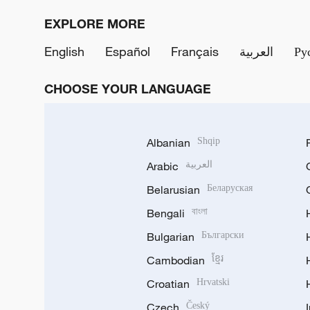
EXPLORE MORE
English
Español
Français
العربية
Ру
CHOOSE YOUR LANGUAGE
Albanian
Shqip
Arabic
العربية
Belarusian
Беларуская
Bengali
বাংলা
Bulgarian
Български
Cambodian
ខ្មែរ
Croatian
Hrvatski
Czech
Český