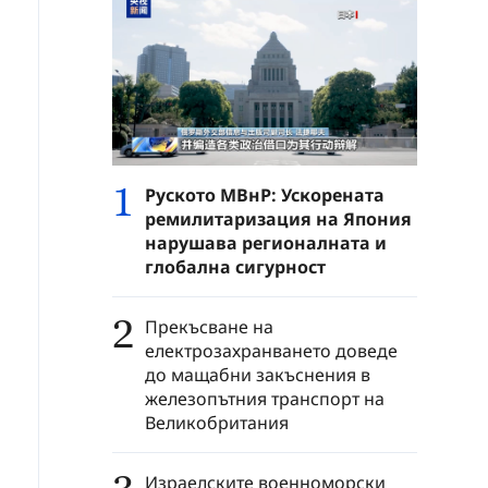
1
Руското МВнР: Ускорената
ремилитаризация на Япония
нарушава регионалната и
глобална сигурност
2
Прекъсване на
електрозахранването доведе
до мащабни закъснения в
железопътния транспорт на
Великобритания
Израелските военноморски