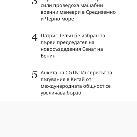
3
сили проведоха мащабни
военни маневри в Средиземно
и Черно море
4
Патрис Телън бе избран за
първи председател на
новосъздадения Сенат на
Бенин
5
Анкета на CGTN: Интересът за
пътувания в Китай от
международната общност се
увеличава бързо