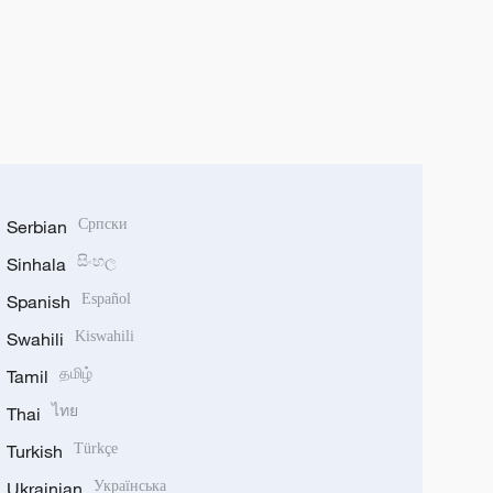
Serbian
Српски
Sinhala
සිංහල
Spanish
Español
Swahili
Kiswahili
Tamil
தமிழ்
Thai
ไทย
Turkish
Türkçe
Ukrainian
Українська