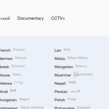
сский
Documentary
CCTV+
French
Français
Lao
ລາວ
German
Deutsch
Malay
Bahasa Melayu
Greek
Ελληνικά
Mongolian
Монгол
Hausa
Hausa
Myanmar
မြန်မာဘာသာ
Hebrew
עברית
Nepali
नेपाली
Hindi
हिन्दी
Persian
فارسی
Hungarian
Magyar
Polish
Polski
Indonesian
Bahasa Indonesia
Portuguese
Português