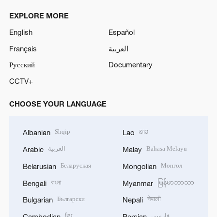
EXPLORE MORE
English
Español
Français
العربية
Русский
Documentary
CCTV+
CHOOSE YOUR LANGUAGE
Shqip
ລາວ
Albanian
Lao
العربية
Bahasa Melayu
Arabic
Malay
Беларуская
Монгол
Belarusian
Mongolian
বাংলা
မြန်မာဘာသာ
Bengali
Myanmar
Български
नेपाली
Bulgarian
Nepali
ខ្មែរ
فارسی
Cambodian
Persian