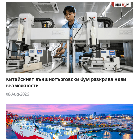
a
y
V
i
d
e
Китайският външнотърговски бум разкрива нови
o
възможности
08-Aug-2026