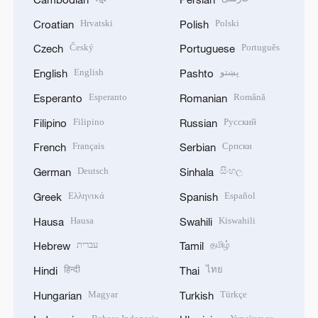
Hrvatski
Polski
Croatian
Polish
Český
Português
Czech
Portuguese
English
پښتو
English
Pashto
Esperanto
Română
Esperanto
Romanian
Filipino
Русский
Filipino
Russian
Français
Српски
French
Serbian
Deutsch
සිංහල
German
Sinhala
Ελληνικά
Español
Greek
Spanish
Hausa
Kiswahili
Hausa
Swahili
עברית
தமிழ்
Hebrew
Tamil
हिन्दी
ไทย
Hindi
Thai
Magyar
Türkçe
Hungarian
Turkish