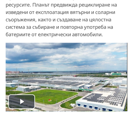
ресурсите. Планът предвижда рециклиране на
изведени от експлоатация вятърни и соларни
съоръжения, както и създаване на цялостна
система за събиране и повторна употреба на
батериите от електрически автомобили.
P
l