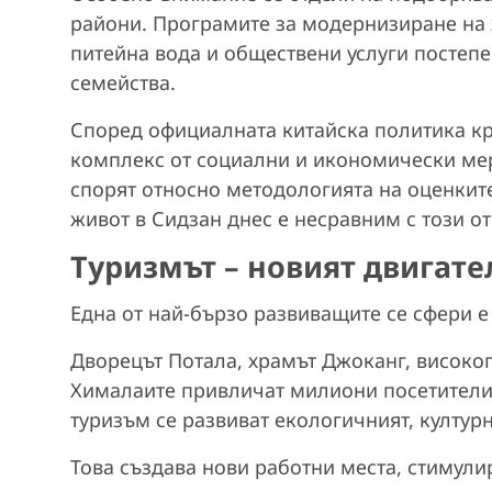
райони. Програмите за модернизиране на 
питейна вода и обществени услуги постеп
семейства.
Според официалната китайска политика кр
комплекс от социални и икономически ме
спорят относно методологията на оценките,
живот в Сидзан днес е несравним с този о
Туризмът – новият двигат
Една от най-бързо развиващите се сфери е
Дворецът Потала, храмът Джоканг, високо
Хималаите привличат милиони посетители
туризъм се развиват екологичният, култур
Това създава нови работни места, стимул