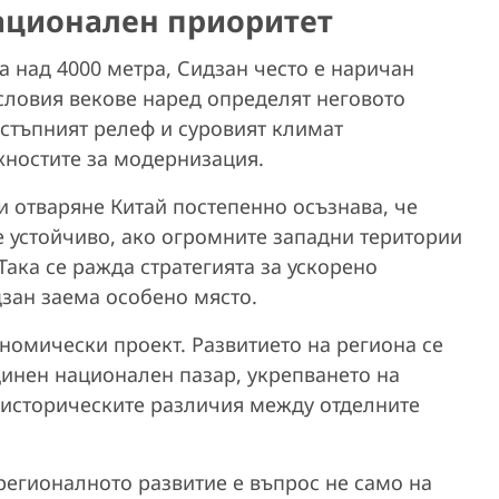
ационален приоритет
 над 4000 метра, Сидзан често е наричан
словия векове наред определят неговото
остъпният релеф и суровият климат
жностите за модернизация.
и отваряне Китай постепенно осъзнава, че
 устойчиво, ако огромните западни територии
ака се ражда стратегията за ускорено
дзан заема особено място.
ономически проект. Развитието на региона се
динен национален пазар, укрепването на
 историческите различия между отделните
регионалното развитие е въпрос не само на