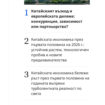
1
Китайският възход и
европейската дилема:
конкуренция, зависимост
или партньорство?
2
Китайската икономика през
първата половина на 2026 г.:
устойчив растеж, технологичен
пробив и новите
предизвикателства
3
Китайската икономика бележи
ръст през първата половина на
годината въпреки
турболентната реалност по
света