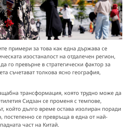
ите примери за това как една държава се
ческата изостаналост на отдалечен регион,
 да го превърне в стратегически фактор за
ета съчетават толкова ясно география,
ащабна трансформация, която трудно може да
тилетия Сидзан се променя с темпове,
т, който дълго време остава изолиран поради
, постепенно се превръща в една от най-
падната част на Китай.