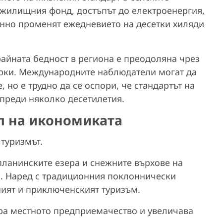
жилищния фонд, достъпът до електроенергия,
енно променят ежедневието на десетки хиляди
айната бедност в региона е преодоляна чрез
рки. Международните наблюдатели могат да
 но е трудно да се оспори, че стандартът на
тпреди няколко десетилетия.
ел на икономиката
 туризмът.
планинските езера и снежните върхове на
. Наред с традиционния поклоннически
ният и приключенският туризъм.
ира местното предприемачество и увеличава