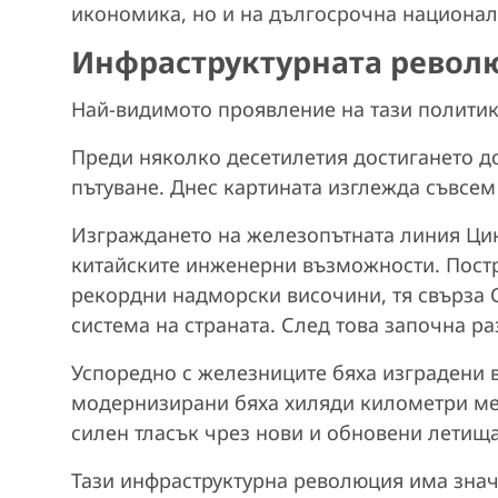
икономика, но и на дългосрочна национал
Инфраструктурната револ
Най-видимото проявление на тази политик
Преди няколко десетилетия достигането д
пътуване. Днес картината изглежда съвсем
Изграждането на железопътната линия Ци
китайските инженерни възможности. Постр
рекордни надморски височини, тя свърза 
система на страната. След това започна 
Успоредно с железниците бяха изградени 
модернизирани бяха хиляди километри ме
силен тласък чрез нови и обновени летища
Тази инфраструктурна революция има знач