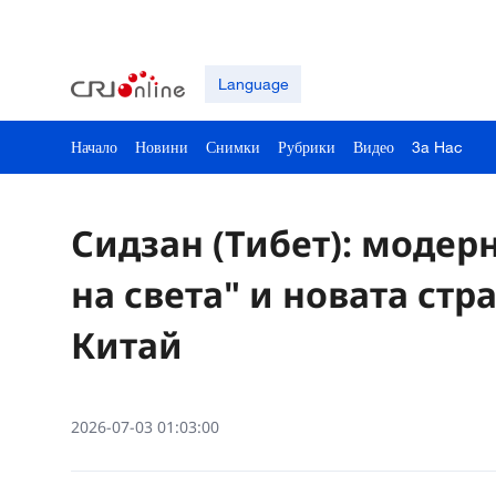
Language
Начало
Новини
Снимки
Рубрики
Видео
3a Hac
Сидзан (Тибет): модер
на света" и новата стр
Китай
2026-07-03 01:03:00