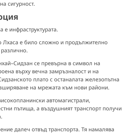
на сигурност.
юция
а е инфраструктурата.
о Лхаса е било сложно и продължително
 различно.
нхай–Сидзан се превърна в символ на
оена върху вечна замръзналост и на
Сидзанското плато с останалата железопътна
разширяване на мрежата към нови райони.
високопланински автомагистрали,
стни пътища, а въздушният транспорт получи
.
ение далеч отвъд транспорта. Тя намалява