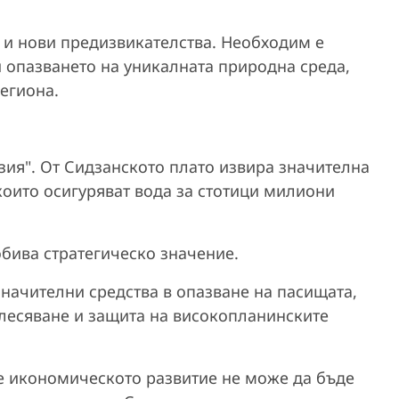
я и нови предизвикателства. Необходим е
 опазването на уникалната природна среда,
региона.
Азия". От Сидзанското плато извира значителна
 които осигуряват вода за стотици милиони
бива стратегическо значение.
начителни средства в опазване на пасищата,
алесяване и защита на високопланинските
че икономическото развитие не може да бъде