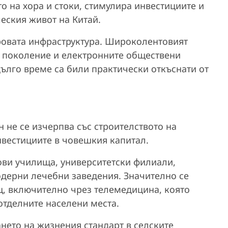
о на хора и стоки, стимулира инвестициите и
еския живот на Китай.
ровата инфраструктура. Широколентовият
о поколение и електронните обществени
дълго време са били практически откъснати от
н не се изчерпва със строителството на
нвестициите в човешкия капитал.
ови училища, университетски филиали,
дерни лечебни заведения. Значително се
, включително чрез телемедицина, която
тделните населени места.
нето на жизнения стандарт в селските