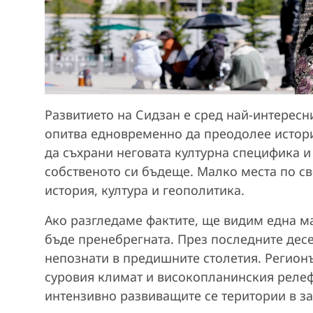
Развитието на Сидзан е сред най-интересн
опитва едновременно да преодолее истори
да съхрани неговата културна специфика и
собственото си бъдеще. Малко места по св
история, култура и геополитика.
Ако разгледаме фактите, ще видим една м
бъде пренебрегната. През последните десе
непознати в предишните столетия. Регионъ
суровия климат и високопланинския релеф
интензивно развиващите се територии в за