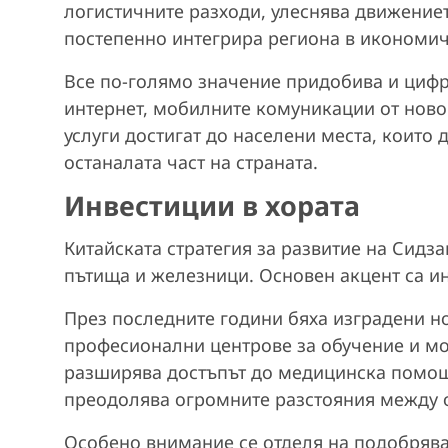
логистичните разходи, улеснява движениет
постепенно интегрира региона в икономич
Все по-голямо значение придобива и циф
интернет, мобилните комуникации от нов
услуги достигат до населени места, които 
останалата част на страната.
Инвестиции в хората
Китайската стратегия за развитие на Сидза
пътища и железници. Основен акцент са и
През последните години бяха изградени н
професионални центрове за обучение и мо
разширява достъпът до медицинска помощ
преодолява огромните разстояния между о
Особено внимание се отделя на подобрява