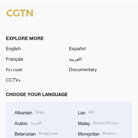
EXPLORE MORE
English
Español
Français
العربية
Русский
Documentary
CCTV+
CHOOSE YOUR LANGUAGE
Shqip
ລາວ
Albanian
Lao
العربية
Bahasa Melayu
Arabic
Malay
Беларуская
Монгол
Belarusian
Mongolian