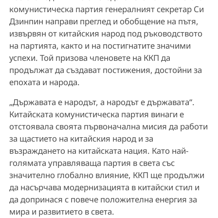
комунистическа партия генералният секретар Си
Дзинпин направи преглед и обобщение на пътя,
извървян от китайския народ под ръководството
на партията, както и на постигнатите значими
успехи. Той призова членовете на ККП да
продължат да създават постижения, достойни за
епохата и народа.
„Държавата е народът, а народът е държавата“.
Китайската комунистическа партия винаги е
отстоявала своята първоначална мисия да работи
за щастието на китайския народ и за
възраждането на китайската нация. Като най-
голямата управляваща партия в света със
значително глобално влияние, ККП ще продължи
да насърчава модернизацията в китайски стил и
да допринася с повече положителна енергия за
мира и развитието в света.