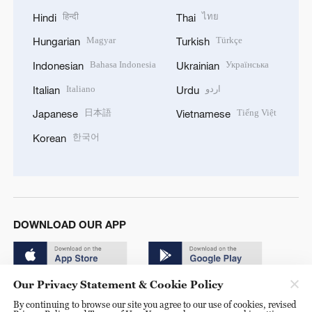
हिन्दी
ไทย
Hindi
Thai
Magyar
Türkçe
Hungarian
Turkish
Bahasa Indonesia
Українська
Indonesian
Ukrainian
Italiano
اردو
Italian
Urdu
日本語
Tiếng Việt
Japanese
Vietnamese
한국어
Korean
DOWNLOAD OUR APP
Our Privacy Statement & Cookie Policy
By continuing to browse our site you agree to our use of cookies, revised