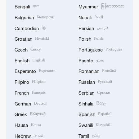
বাংলা
မြန်မာဘာသာ
Bengali
Myanmar
Български
नेपाली
Bulgarian
Nepali
ខ្មែរ
فارسی
Cambodian
Persian
Hrvatski
Polski
Croatian
Polish
Český
Português
Czech
Portuguese
English
پښتو
English
Pashto
Esperanto
Română
Esperanto
Romanian
Filipino
Русский
Filipino
Russian
Français
Српски
French
Serbian
Deutsch
සිංහල
German
Sinhala
Ελληνικά
Español
Greek
Spanish
Hausa
Kiswahili
Hausa
Swahili
עברית
தமிழ்
Hebrew
Tamil