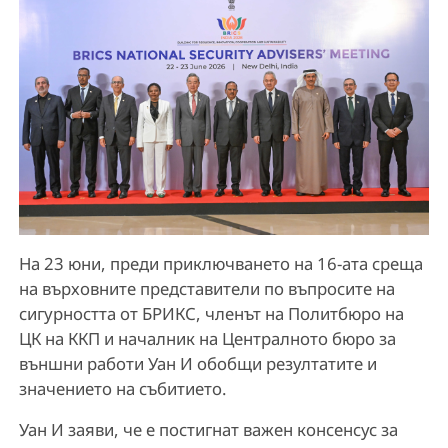
На 23 юни, преди приключването на 16-ата среща
на върховните представители по въпросите на
сигурността от БРИКС, членът на Политбюро на
ЦК на ККП и началник на Централното бюро за
външни работи Уан И обобщи резултатите и
значението на събитието.
Уан И заяви, че е постигнат важен консенсус за