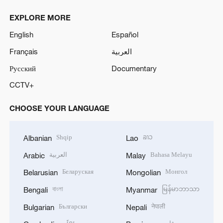
EXPLORE MORE
English
Español
Français
العربية
Русский
Documentary
CCTV+
CHOOSE YOUR LANGUAGE
Shqip
ລາວ
Albanian
Lao
العربية
Bahasa Melayu
Arabic
Malay
Беларуская
Монгол
Belarusian
Mongolian
বাংলা
မြန်မာဘာသာ
Bengali
Myanmar
Български
नेपाली
Bulgarian
Nepali