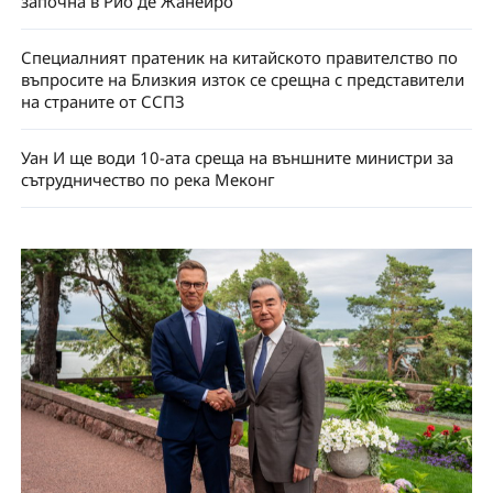
започна в Рио де Жанейро
Специалният пратеник на китайското правителство по
въпросите на Близкия изток се срещна с представители
на страните от ССПЗ
Уан И ще води 10-ата среща на външните министри за
сътрудничество по река Меконг