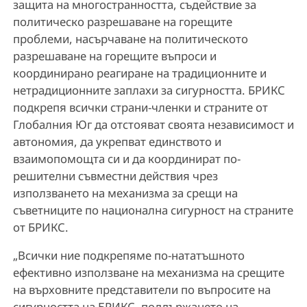
защита на многостранността, съдействие за
политическо разрешаване на горещите
проблеми, насърчаване на политическото
разрешаване на горещите въпроси и
координирано реагиране на традиционните и
нетрадиционните заплахи за сигурността. БРИКС
подкрепя всички страни-членки и страните от
Глобалния Юг да отстояват своята независимост и
автономия, да укрепват единството и
взаимопомощта си и да координират по-
решителни съвместни действия чрез
използването на механизма за срещи на
съветниците по национална сигурност на страните
от БРИКС.
„Всички ние подкрепяме по-нататъшното
ефективно използване на механизма на срещите
на върховните представители по въпросите на
сигурността на БРИКС, поддържането на