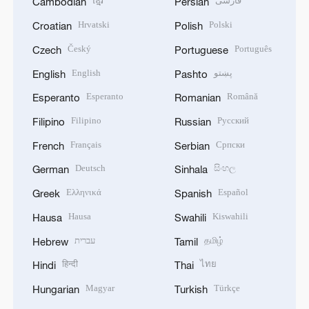
ខ្មែរ
فارسی
Cambodian
Persian
Hrvatski
Polski
Croatian
Polish
Český
Português
Czech
Portuguese
English
پښتو
English
Pashto
Esperanto
Română
Esperanto
Romanian
Filipino
Русский
Filipino
Russian
Français
Српски
French
Serbian
Deutsch
සිංහල
German
Sinhala
Ελληνικά
Español
Greek
Spanish
Hausa
Kiswahili
Hausa
Swahili
עברית
தமிழ்
Hebrew
Tamil
हिन्दी
ไทย
Hindi
Thai
Magyar
Türkçe
Hungarian
Turkish