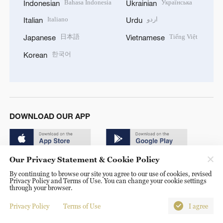
Bahasa Indonesia
Українська
Indonesian
Ukrainian
Italiano
اردو
Italian
Urdu
日本語
Tiếng Việt
Japanese
Vietnamese
한국어
Korean
DOWNLOAD OUR APP
Our Privacy Statement & Cookie Policy
By continuing to browse our site you agree to our use of cookies, revised
Privacy Policy and Terms of Use. You can change your cookie settings
through your browser.
© China Radio International.CRI. All Rights Reserved. 16A
Shijingshan Road, Beijing, China. 100040
Privacy Policy
Terms of Use
I agree