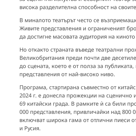
висока разделителна способност на своите
В миналото театърът често се възприемаше
Живите представления и ограниченият брой
да достигне масовата аудитория на киното
Но откакто страната въведе театрални про
Великобритания преди почти две десетилет
до сцената, което е от полза за публиката
представления от най-високо ниво.
Програма, стартирана съвместно от китайск
2024 г. е донесла прожекции на сценично 
69 китайски града. В рамките ѝ са били пр
000 представления, привличайки над 800 0
включват широка гама от отлични пиеси о
и Русия.