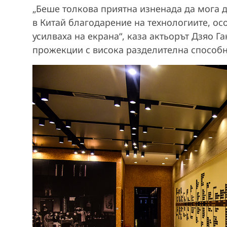
„Беше толкова приятна изненада да мога д
в Китай благодарение на технологиите, осо
усилваха на екрана“, каза актьорът Дзяо Г
прожекции с висока разделителна способн