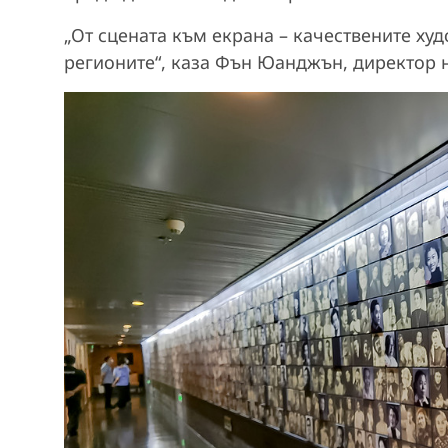
„От сцената към екрана – качествените ху
регионите“, каза Фън Юанджън, директор 