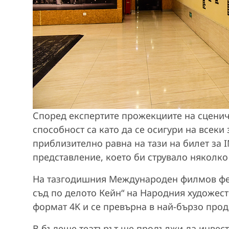
Според експертите прожекциите на сценич
способност са като да се осигури на всеки 
приблизително равна на тази на билет за I
представление, което би струвало няколко 
На тазгодишния Международен филмов фес
съд по делото Кейн“ на Народния художес
формат 4K и се превърна в най-бързо прод
В бъдеще театърът ще продължи да инвест