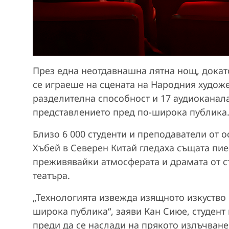
През една неотдавнашна лятна нощ, докат
се играеше на сцената на Народния художе
разделителна способност и 17 аудиоканал
представлението пред по-широка публика
Близо 6 000 студенти и преподаватели от 
Хъбей в Северен Китай гледаха същата пие
преживявайки атмосферата и драмата от ст
театъра.
„Технологията извежда изящното изкуство 
широка публика“, заяви Кан Сиюе, студент 
преди да се наслади на прякото излъчване.