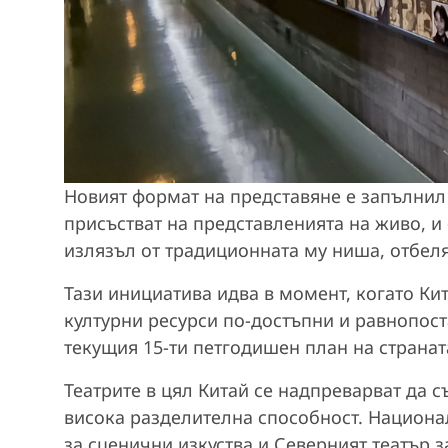
Новият формат на представяне е запълнил 
присъстват на представленията на живо, и 
излязъл от традиционната му ниша, отбел
Тази инициатива идва в момент, когато Ки
културни ресурси по-достъпни и равнопост
текущия 15-ти петгодишен план на странат
Театрите в цял Китай се надпреварват да с
висока разделителна способност. Национа
за сценични изкуства и Северният театър з