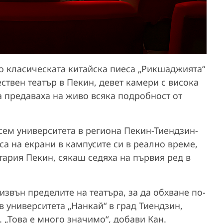
о класическата китайска пиеса „Рикшаджията“
ствен театър в Пекин, девет камери с висока
а предаваха на живо всяка подробност от
.
осем университета в региона Пекин-Тиендзин-
са на екрани в кампусите си в реално време,
ария Пекин, сякаш седяха на първия ред в
извън пределите на театъра, за да обхване по-
в университета „Нанкай“ в град Тиендзин,
 „Това е много значимо“, добави Кан.