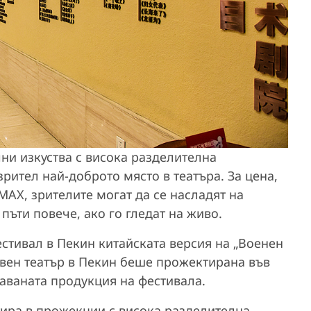
ни изкуства с висока разделителна
зрител най-доброто място в театъра. За цена,
MAX, зрителите могат да се насладят на
пъти повече, ако го гледат на живо.
тивал в Пекин китайската версия на „Военен
твен театър в Пекин беше прожектирана във
аваната продукция на фестивала.
ира в прожекции с висока разделителна