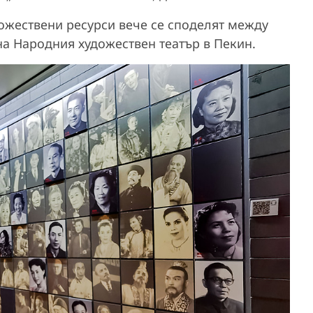
дожествени ресурси вече се споделят между
на Народния художествен театър в Пекин.