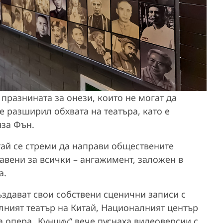
празнината за онези, които не могат да
е разширил обхвата на театъра, като е
яза Фън.
тай се стреми да направи обществените
авени за всички – ангажимент, заложен в
а.
ъздават свои собствени сценични записи с
лният театър на Китай, Националният център
а опера „Кунциу“ вече пуснаха видеоверсии с