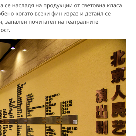
а се насладя на продукции от световна класа
бено когато всеки фин израз и детайл се
ан, запален почитател на театралните
ост.