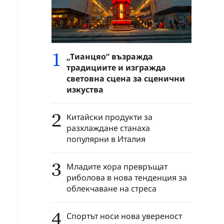
1
„Тианцяо“ възражда
традициите и изгражда
световна сцена за сценични
изкуства
2
Китайски продукти за
разхлаждане станаха
популярни в Италия
3
Младите хора превръщат
риболова в нова тенденция за
облекчаване на стреса
4
Спортът носи нова увереност