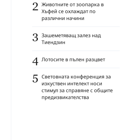
2
Животните от зоопарка в
Хъфей се охлаждат по
различни начини
3
Зашеметяващ залез над
Тиендзин
4
Лотосите в пълен разцвет
5
Световната конференция за
изкуствен интелект носи
стимул за справяне с общите
предизвикателства