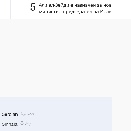
5
Али ал-Зейди е назначен за нов
министър-председател на Ирак
Serbian
Српски
Sinhala
සිංහල