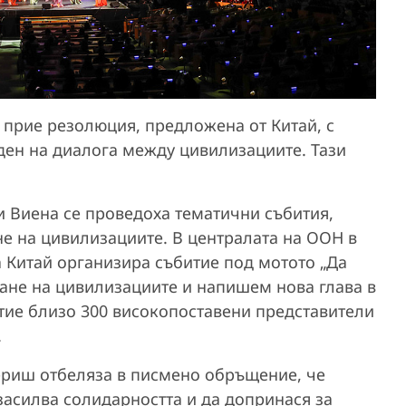
 прие резолюция, предложена от Китай, с
ден на диалога между цивилизациите. Тази
и Виена се проведоха тематични събития,
е на цивилизациите. В централата на ООН в
 Китай организира събитие под мотото „Да
ане на цивилизациите и напишем нова глава в
стие близо 300 високопоставени представители
.
ериш отбеляза в писмено обръщение, че
засилва солидарността и да допринася за