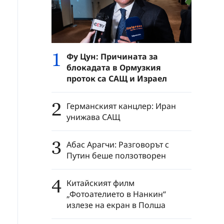
1
Фу Цун: Причината за
блокадата в Ормузкия
проток са САЩ и Израел
2
Германският канцлер: Иран
унижава САЩ
3
Абас Арагчи: Разговорът с
Путин беше ползотворен
4
Китайският филм
„Фотоателието в Нанкин“
излезе на екран в Полша