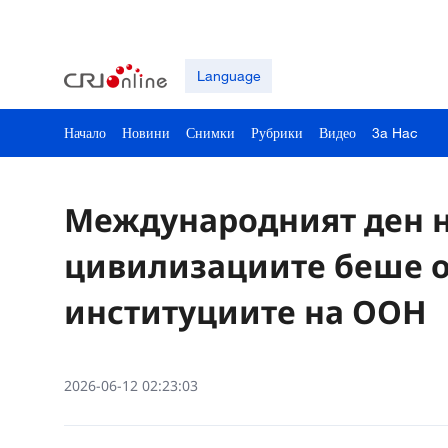
Language
Начало
Новини
Снимки
Рубрики
Видео
3a Hac
Международният ден н
цивилизациите беше о
институциите на ООН
2026-06-12 02:23:03