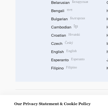
Belarusian
Беларуская
Bengali
বাংলা
Bulgarian
Български
Cambodian
ខ្មែរ
Croatian
Hrvatski
Czech
Český
English
English
Esperanto
Esperanto
Filipino
Filipino
DOWNLOAD OUR APP
Our Privacy Statement & Cookie Policy