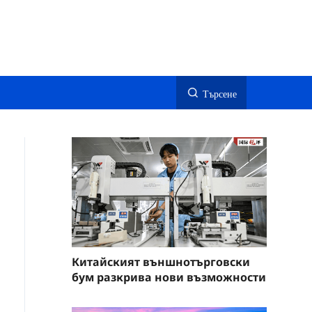
Търсене
Китайският външнотърговски
бум разкрива нови възможности