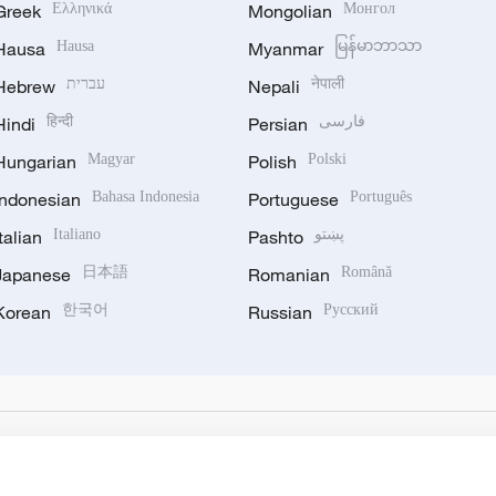
Greek
Ελληνικά
Mongolian
Монгол
Hausa
Hausa
Myanmar
မြန်မာဘာသာ
Hebrew
עברית
Nepali
नेपाली
Hindi
हिन्दी
Persian
فارسی
Hungarian
Magyar
Polish
Polski
Indonesian
Bahasa Indonesia
Portuguese
Português
Italian
Italiano
Pashto
پښتو
Japanese
日本語
Romanian
Română
Korean
한국어
Russian
Русский