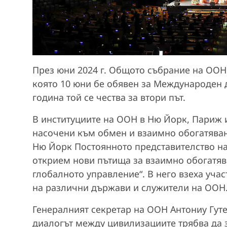
През юни 2024 г. Общото събрание на ООН
която 10 юни бе обявен за Международен 
година той се чества за втори път.
В институциите на ООН в Ню Йорк, Париж 
насочени към обмен и взаимно обогатяван
Ню Йорк Постоянното представителство на
открием нови пътища за взаимно обогатяв
глобалното управление“. В него взеха уча
на различни държави и служители на ООН
Генералният секретар на ООН Антониу Гут
диалогът между цивилизациите трябва да 