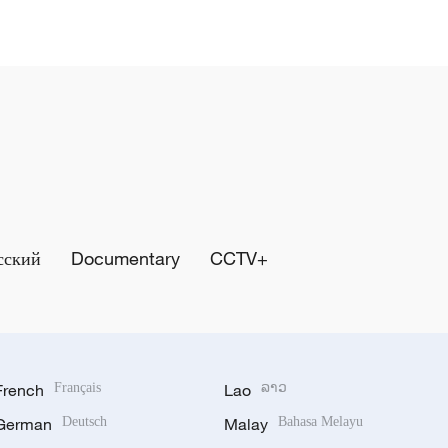
сский
Documentary
CCTV+
French
Français
Lao
ລາວ
German
Deutsch
Malay
Bahasa Melayu