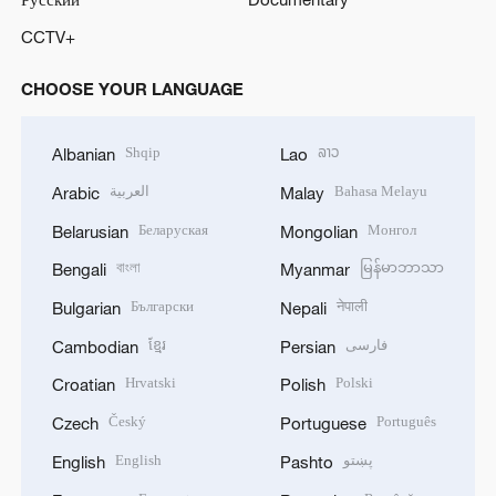
CCTV+
CHOOSE YOUR LANGUAGE
Shqip
ລາວ
Albanian
Lao
العربية
Bahasa Melayu
Arabic
Malay
Беларуская
Монгол
Belarusian
Mongolian
বাংলা
မြန်မာဘာသာ
Bengali
Myanmar
Български
नेपाली
Bulgarian
Nepali
ខ្មែរ
فارسی
Cambodian
Persian
Hrvatski
Polski
Croatian
Polish
Český
Português
Czech
Portuguese
English
پښتو
English
Pashto