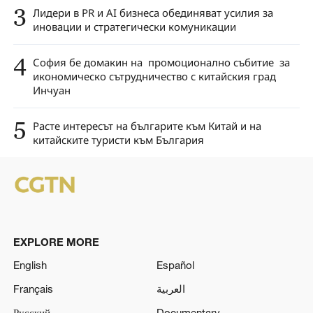
3
Лидери в PR и AI бизнеса обединяват усилия за
иновации и стратегически комуникации
4
София бе домакин на промоционално събитие за
икономическо сътрудничество с китайския град
Инчуан
5
Расте интересът на българите към Китай и на
китайските туристи към България
EXPLORE MORE
English
Español
Français
العربية
Русский
Documentary