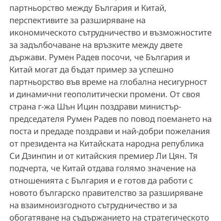
партньорство между България и Китай,
перспективите за разширяване на
икономическото сътрудничество и възможностите
за задълбочаване на връзките между двете
държави. Румен Радев посочи, че България и
Китай могат да бъдат пример за успешно
партньорство във време на глобална несигурност
и динамични геополитически промени. От своя
страна г-жа Шън Ицин поздрави министър-
председателя Румен Радев по повод поемането на
поста и предаде поздрави и най-добри пожелания
от президента на Китайската народна република
Си Дзинпин и от китайския премиер Ли Цян. Тя
подчерта, че Китай отдава голямо значение на
отношенията с България и е готов да работи с
новото българско правителство за разширяване
на взаимноизгодното сътрудничество и за
обогатяване на съдържанието на стратегическото