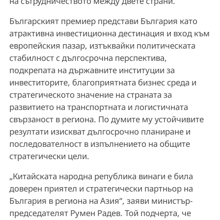
на сътрудничеството между двете страни.
Българският премиер представи България като
атрактивна инвестиционна дестинация и вход към
европейския пазар, изтъквайки политическата
стабилност с дългосрочна перспектива,
подкрепата на държавните институции за
инвеститорите, благоприятната бизнес среда и
стратегическото значение на страната за
развитието на транспортната и логистичната
свързаност в региона. По думите му устойчивите
резултати изискват дългосрочно планиране и
последователност в изпълнението на общите
стратегически цели.
„Китайската народна република винаги е била
доверен приятел и стратегически партньор на
България в региона на Азия“, заяви министър-
председателят Румен Радев. Той подчерта, че