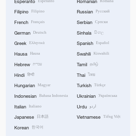
Esperanto
Română
Esperanto
Romanian
Filipino
Русский
Filipino
Russian
Français
Српски
French
Serbian
Deutsch
සිංහල
German
Sinhala
Ελληνικά
Español
Greek
Spanish
Hausa
Kiswahili
Hausa
Swahili
עברית
தமிழ்
Hebrew
Tamil
हिन्दी
ไทย
Hindi
Thai
Magyar
Türkçe
Hungarian
Turkish
Bahasa Indonesia
Українська
Indonesian
Ukrainian
Italiano
اردو
Italian
Urdu
日本語
Tiếng Việt
Japanese
Vietnamese
한국어
Korean