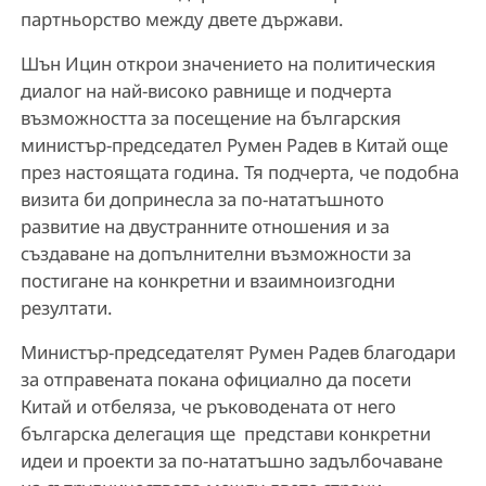
партньорство между двете държави.
Шън Ицин открои значението на политическия
диалог на най-високо равнище и подчерта
възможността за посещение на българския
министър-председател Румен Радев в Китай още
през настоящата година. Тя подчерта, че подобна
визита би допринесла за по-нататъшното
развитие на двустранните отношения и за
създаване на допълнителни възможности за
постигане на конкретни и взаимноизгодни
резултати.
Министър-председателят Румен Радев благодари
за отправената покана официално да посети
Китай и отбеляза, че ръководената от него
българска делегация ще представи конкретни
идеи и проекти за по-нататъшно задълбочаване