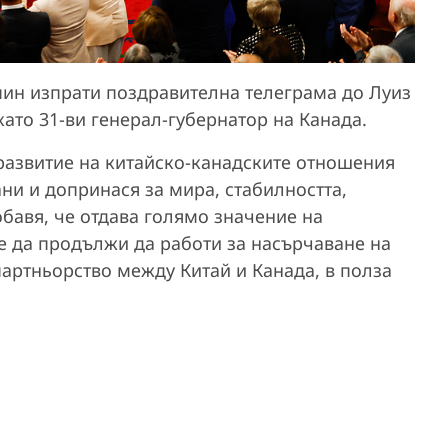
пин изпрати поздравителна телеграма до Луиз
като 31-ви генерал-губернатор на Канада.
 развитие на китайско-канадските отношения
ани и допринася за мира, стабилността,
обавя, че отдава голямо значение на
е да продължи да работи за насърчаване на
партньорство между Китай и Канада, в полза