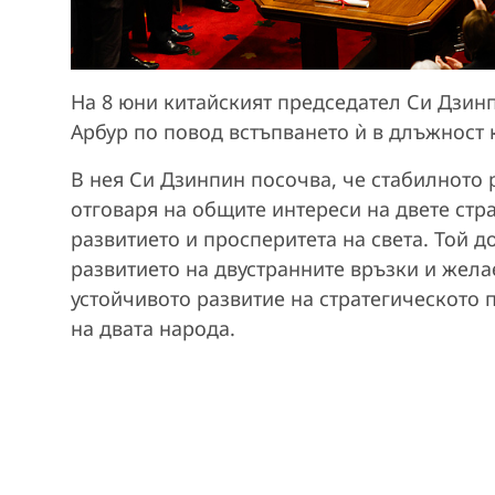
На 8 юни китайският председател Си Дзин
Арбур по повод встъпването ѝ в длъжност 
В нея Си Дзинпин посочва, че стабилното
отговаря на общите интереси на двете стр
развитието и просперитета на света. Той д
развитието на двустранните връзки и жела
устойчивото развитие на стратегическото 
на двата народа.