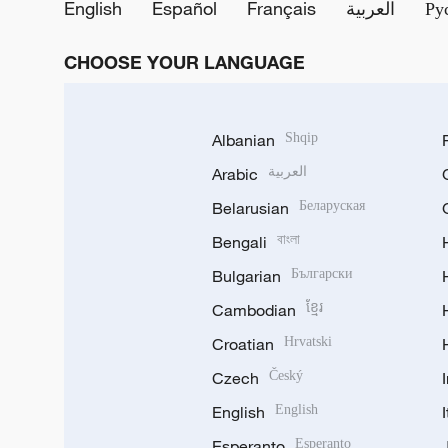
English
Español
Français
العربية
Ру
CHOOSE YOUR LANGUAGE
Albanian
Shqip
Arabic
العربية
Belarusian
Беларуская
Bengali
বাংলা
Bulgarian
Български
Cambodian
ខ្មែរ
Croatian
Hrvatski
Czech
Český
English
English
Esperanto
Esperanto