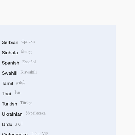
Serbian
Српски
Sinhala
සිංහල
Spanish
Español
Swahili
Kiswahili
Tamil
தமிழ்
Thai
ไทย
Turkish
Türkçe
Ukrainian
Українська
Urdu
اردو
Vietnamese
Tiếng Việt