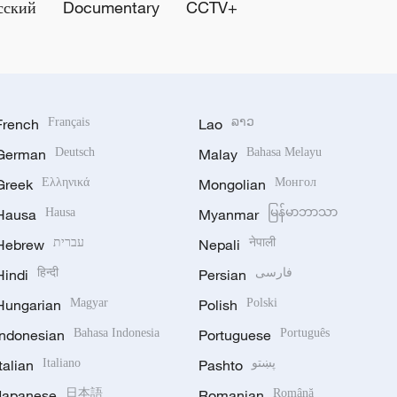
сский
Documentary
CCTV+
French
Français
Lao
ລາວ
German
Deutsch
Malay
Bahasa Melayu
Greek
Ελληνικά
Mongolian
Монгол
Hausa
Hausa
Myanmar
မြန်မာဘာသာ
Hebrew
עברית
Nepali
नेपाली
Hindi
हिन्दी
Persian
فارسی
Hungarian
Magyar
Polish
Polski
Indonesian
Bahasa Indonesia
Portuguese
Português
Italian
Italiano
Pashto
پښتو
Japanese
日本語
Romanian
Română