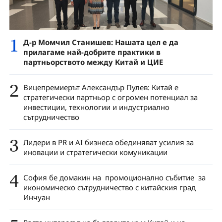
1
Д-р Момчил Станишев: Нашата цел е да
прилагаме най-добрите практики в
партньорството между Китай и ЦИЕ
2
Вицепремиерът Александър Пулев: Китай е
стратегически партньор с огромен потенциал за
инвестиции, технологии и индустриално
сътрудничество
3
Лидери в PR и AI бизнеса обединяват усилия за
иновации и стратегически комуникации
4
София бе домакин на промоционално събитие за
икономическо сътрудничество с китайския град
Инчуан