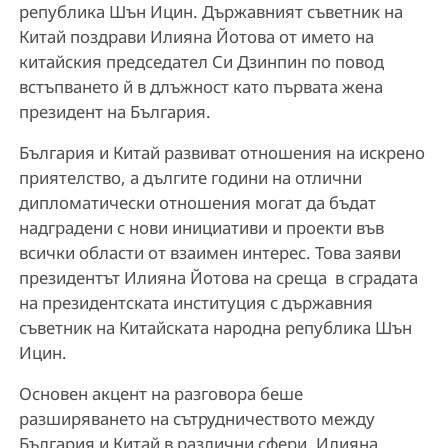
република Шън Ицин. Държавният съветник на
Китай поздрави Илияна Йотова от името на
китайския председател Си Дзинпин по повод
встъпването й в длъжност като първата жена
президент на България.
България и Китай развиват отношения на искрено
приятелство, а дългите години на отлични
дипломатически отношения могат да бъдат
надградени с нови инициативи и проекти във
всички области от взаимен интерес. Това заяви
президентът Илияна Йотова на среща в сградата
на президентската институция с държавния
съветник на Китайската народна република Шън
Ицин.
Основен акцент на разговора беше
разширяването на сътрудничеството между
България и Китай в различни сфери. Илияна