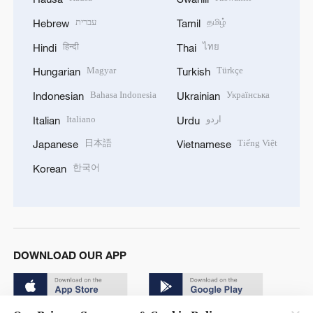
עברית
தமிழ்
Hebrew
Tamil
हिन्दी
ไทย
Hindi
Thai
Magyar
Türkçe
Hungarian
Turkish
Bahasa Indonesia
Українська
Indonesian
Ukrainian
Italiano
اردو
Italian
Urdu
日本語
Tiếng Việt
Japanese
Vietnamese
한국어
Korean
DOWNLOAD OUR APP