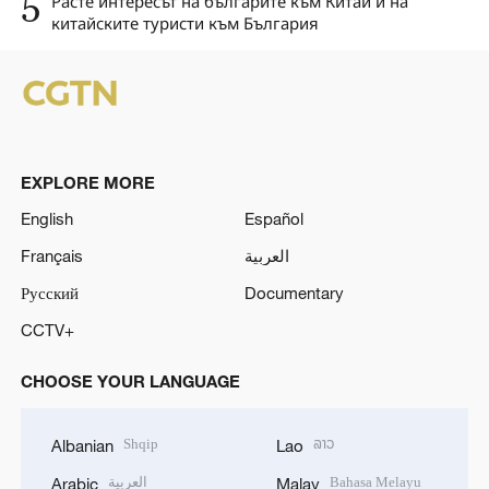
5
Расте интересът на българите към Китай и на
китайските туристи към България
EXPLORE MORE
English
Español
Français
العربية
Русский
Documentary
CCTV+
CHOOSE YOUR LANGUAGE
Shqip
ລາວ
Albanian
Lao
العربية
Bahasa Melayu
Arabic
Malay