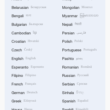
Беларуская
Монгол
Belarusian
Mongolian
বাংলা
မြန်မာဘာသာ
Bengali
Myanmar
Български
नेपाली
Bulgarian
Nepali
ខ្មែរ
فارسی
Cambodian
Persian
Hrvatski
Polski
Croatian
Polish
Český
Português
Czech
Portuguese
English
پښتو
English
Pashto
Esperanto
Română
Esperanto
Romanian
Filipino
Русский
Filipino
Russian
Français
Српски
French
Serbian
Deutsch
සිංහල
German
Sinhala
Ελληνικά
Español
Greek
Spanish
Hausa
Kiswahili
Hausa
Swahili