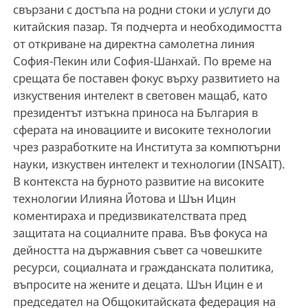
свързани с достъпа на родни стоки и услуги до
китайския пазар. Тя подчерта и необходимостта
от откриване на директна самолетна линия
София-Пекин или София-Шанхай. По време на
срещата бе поставен фокус върху развитието на
изкуствения интелект в световен мащаб, като
президентът изтъкна приноса на България в
сферата на иновациите и високите технологии
чрез разработките на Института за компютърни
науки, изкуствен интелект и технологии (INSAIT).
В контекста на бурното развитие на високите
технологии Илияна Йотова и Шън Ицин
коментираха и предизвикателствата пред
защитата на социалните права. Във фокуса на
дейността на държавния съвет са човешките
ресурси, социалната и гражданската политика,
въпросите на жените и децата. Шън Ицин е и
председател на Общокитайската федерация на