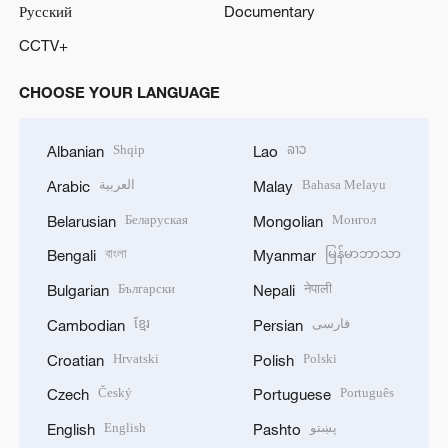
Русский
Documentary
CCTV+
CHOOSE YOUR LANGUAGE
Shqip
ລາວ
Albanian
Lao
العربية
Bahasa Melayu
Arabic
Malay
Беларуская
Монгол
Belarusian
Mongolian
বাংলা
မြန်မာဘာသာ
Bengali
Myanmar
Български
नेपाली
Bulgarian
Nepali
ខ្មែរ
فارسی
Cambodian
Persian
Hrvatski
Polski
Croatian
Polish
Český
Português
Czech
Portuguese
English
پښتو
English
Pashto