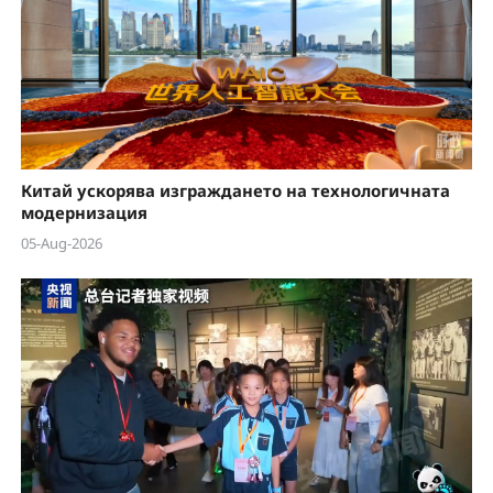
e
o
Китай ускорява изграждането на технологичната
модернизация
05-Aug-2026