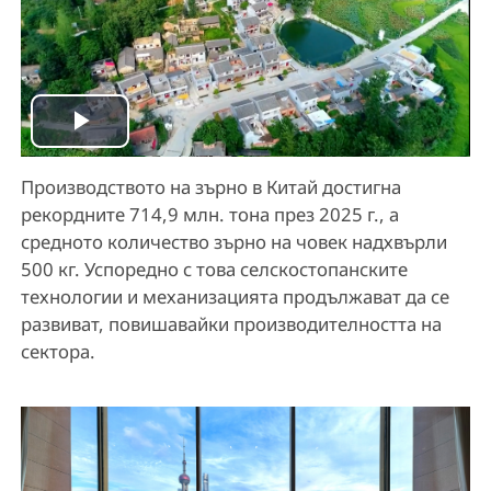
P
Производството на зърно в Китай достигна
l
рекордните 714,9 млн. тона през 2025 г., а
a
средното количество зърно на човек надхвърли
500 кг. Успоредно с това селскостопанските
y
технологии и механизацията продължават да се
развиват, повишавайки производителността на
V
сектора.
i
d