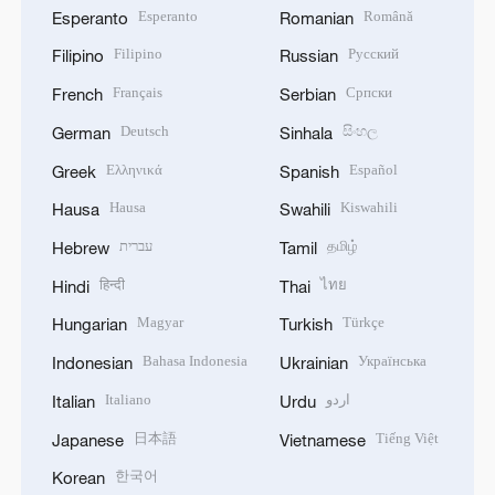
Esperanto
Română
Esperanto
Romanian
Filipino
Русский
Filipino
Russian
Français
Српски
French
Serbian
Deutsch
සිංහල
German
Sinhala
Ελληνικά
Español
Greek
Spanish
Hausa
Kiswahili
Hausa
Swahili
עברית
தமிழ்
Hebrew
Tamil
हिन्दी
ไทย
Hindi
Thai
Magyar
Türkçe
Hungarian
Turkish
Bahasa Indonesia
Українська
Indonesian
Ukrainian
Italiano
اردو
Italian
Urdu
日本語
Tiếng Việt
Japanese
Vietnamese
한국어
Korean