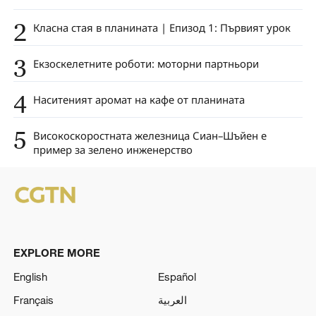
2
Класна стая в планината | Епизод 1: Първият урок
3
Екзоскелетните роботи: моторни партньори
4
Наситеният аромат на кафе от планината
5
Високоскоростната железница Сиан–Шъйен е
пример за зелено инженерство
EXPLORE MORE
English
Español
Français
العربية