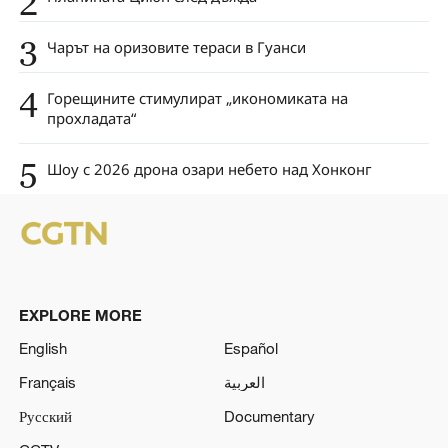
2
3
Чарът на оризовите тераси в Гуанси
4
Горещините стимулират „икономиката на
прохладата“
5
Шоу с 2026 дрона озари небето над Хонконг
EXPLORE MORE
English
Español
Français
العربية
Русский
Documentary