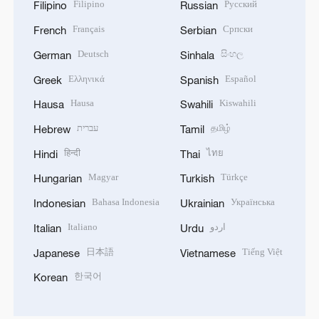
Filipino
Русский
Filipino
Russian
Français
Српски
French
Serbian
Deutsch
සිංහල
German
Sinhala
Ελληνικά
Español
Greek
Spanish
Hausa
Kiswahili
Hausa
Swahili
עברית
தமிழ்
Hebrew
Tamil
हिन्दी
ไทย
Hindi
Thai
Magyar
Türkçe
Hungarian
Turkish
Bahasa Indonesia
Українська
Indonesian
Ukrainian
Italiano
اردو
Italian
Urdu
日本語
Tiếng Việt
Japanese
Vietnamese
한국어
Korean