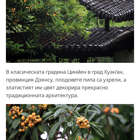
В класическата градина Цинйен в град Хуан‘ан,
провинция Дзянсу, плодовете пипа са узрели, а
златистият им цвят декорира прекрасно
традиционната архитектура.