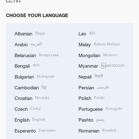
CCTV+
CHOOSE YOUR LANGUAGE
Shqip
ລາວ
Albanian
Lao
العربية
Bahasa Melayu
Arabic
Malay
Беларуская
Монгол
Belarusian
Mongolian
বাংলা
မြန်မာဘာသာ
Bengali
Myanmar
Български
नेपाली
Bulgarian
Nepali
ខ្មែរ
فارسی
Cambodian
Persian
Hrvatski
Polski
Croatian
Polish
Český
Português
Czech
Portuguese
English
پښتو
English
Pashto
Esperanto
Română
Esperanto
Romanian