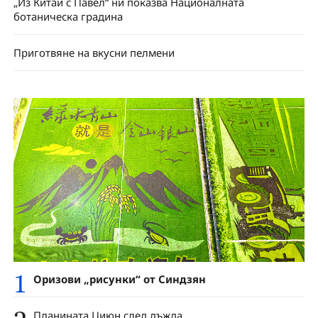
„Из Китай с Павел“ ни показва Националната
ботаническа градина
Приготвяне на вкусни пелмени
1
Оризови „рисунки“ от Синдзян
Планината Циюн след дъжда