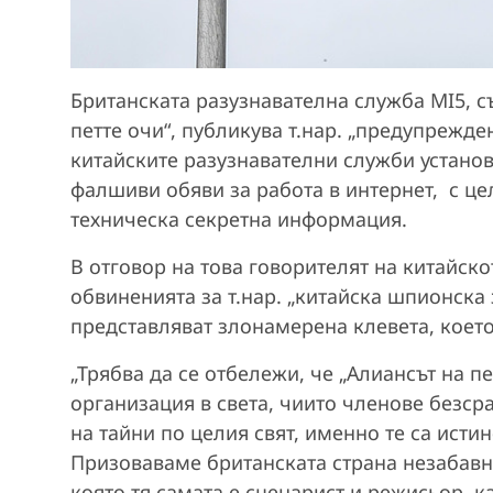
Британската разузнавателна служба MI5, с
петте очи“, публикува т.нар. „предупрежден
китайските разузнавателни служби установ
фалшиви обяви за работа в интернет, с це
техническа секретна информация.
В отговор на това говорителят на китайск
обвиненията за т.нар. „китайска шпионска
представляват злонамерена клевета, което
„Трябва да се отбележи, че „Алиансът на п
организация в света, чиито членове безс
на тайни по целия свят, именно те са ист
Призоваваме британската страна незабавно
която тя самата е сценарист и режисьор, к