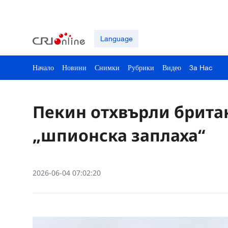
Language
Начало
Новини
Снимки
Рубрики
Видео
3a Hac
Пекин отхвърли брита
„шпионска заплаха“
2026-06-04 07:02:20