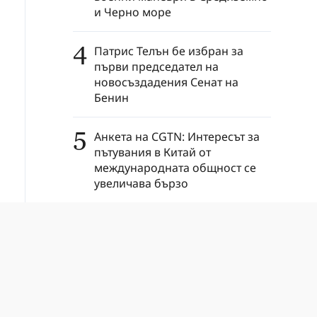
и Черно море
4
Патрис Телън бе избран за
първи председател на
новосъздадения Сенат на
Бенин
5
Анкета на CGTN: Интересът за
пътувания в Китай от
международната общност се
увеличава бързо