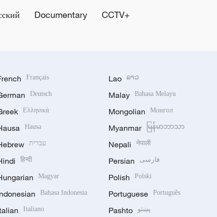
сский
Documentary
CCTV+
French
Français
Lao
ລາວ
German
Deutsch
Malay
Bahasa Melayu
Greek
Ελληνικά
Mongolian
Монгол
Hausa
Hausa
Myanmar
မြန်မာဘာသာ
Hebrew
עברית
Nepali
नेपाली
Hindi
हिन्दी
Persian
فارسی
Hungarian
Magyar
Polish
Polski
Indonesian
Bahasa Indonesia
Portuguese
Português
Italian
Italiano
Pashto
پښتو