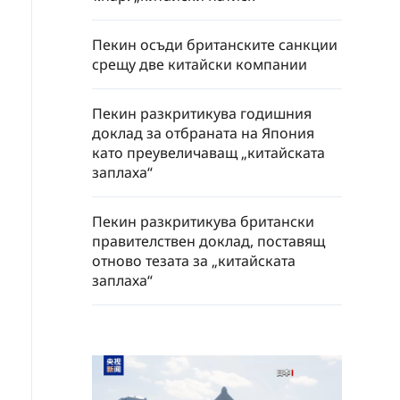
Пекин осъди британските санкции
срещу две китайски компании
Пекин разкритикува годишния
доклад за отбраната на Япония
като преувеличаващ „китайската
заплаха“
Пекин разкритикува британски
правителствен доклад, поставящ
отново тезата за „китайската
заплаха“