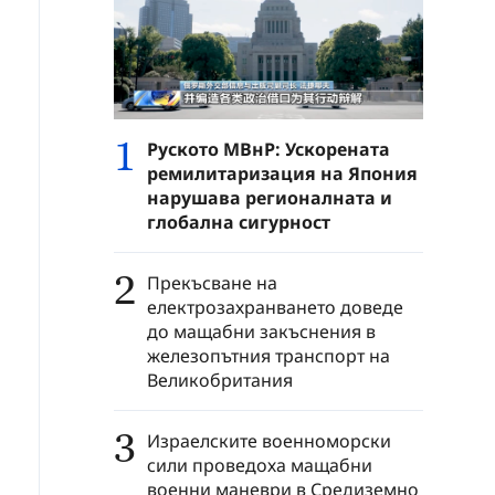
1
Руското МВнР: Ускорената
ремилитаризация на Япония
нарушава регионалната и
глобална сигурност
2
Прекъсване на
електрозахранването доведе
до мащабни закъснения в
железопътния транспорт на
Великобритания
3
Израелските военноморски
сили проведоха мащабни
военни маневри в Средиземно