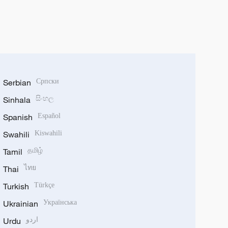
Serbian
Српски
Sinhala
සිංහල
Spanish
Español
Swahili
Kiswahili
Tamil
தமிழ்
Thai
ไทย
Turkish
Türkçe
Ukrainian
Українська
Urdu
اردو