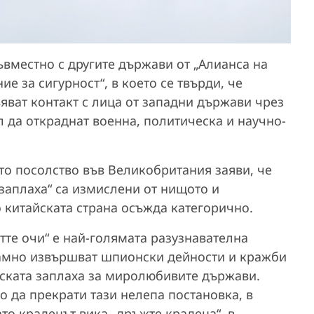
ъвместно с другите държави от „Алианса на
ие за сигурност“, в което се твърди, че
яват контакт с лица от западни държави чрез
л да откраднат военна, политическа и научно-
ото посолство във Великобритания заяви, че
 заплаха“ са измислени от нищото и
 китайската страна осъжда категорично.
етте очи“ е най-голямата разузнавателна
рамно извършват шпионски дейности и кражби
инската заплаха за миролюбивите държави.
 да прекрати тази нелепа постановка, в
ато крадецът вика „дръжте крадеца“, в