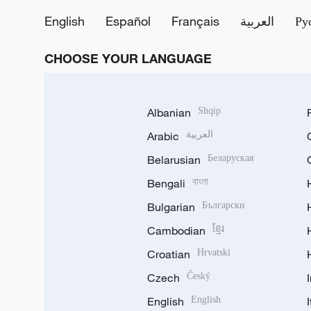
English
Español
Français
العربية
Ру
CHOOSE YOUR LANGUAGE
Albanian
Shqip
Arabic
العربية
Belarusian
Беларуская
Bengali
বাংলা
Bulgarian
Български
Cambodian
ខ្មែរ
Croatian
Hrvatski
Czech
Český
English
English