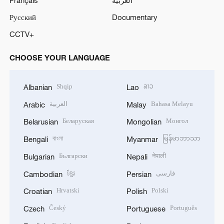
Français
العربية
Русский
Documentary
CCTV+
CHOOSE YOUR LANGUAGE
Shqip
ລາວ
Albanian
Lao
العربية
Bahasa Melayu
Arabic
Malay
Беларуская
Монгол
Belarusian
Mongolian
বাংলা
မြန်မာဘာသာ
Bengali
Myanmar
Български
नेपाली
Bulgarian
Nepali
ខ្មែរ
فارسی
Cambodian
Persian
Hrvatski
Polski
Croatian
Polish
Český
Português
Czech
Portuguese