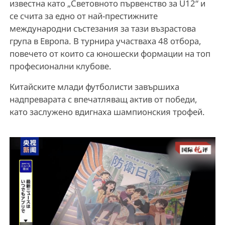
известна като „Световното първенство за U12“ и
се счита за едно от най-престижните
международни състезания за тази възрастова
група в Европа. В турнира участваха 48 отбора,
повечето от които са юношески формации на топ
професионални клубове.
Китайските млади футболисти завършиха
надпреварата с впечатляващ актив от победи,
като заслужено вдигнаха шампионския трофей.