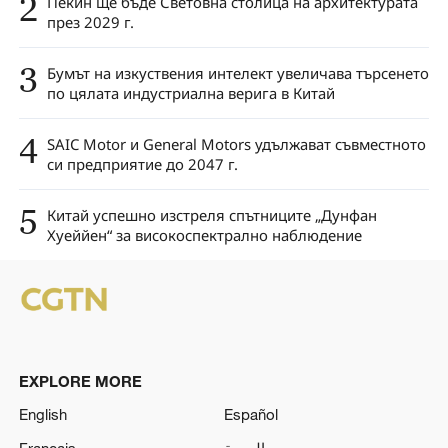
2
Пекин ще бъде Световна столица на архитектурата
през 2029 г.
3
Бумът на изкуствения интелект увеличава търсенето
по цялата индустриална верига в Китай
4
SAIC Motor и General Motors удължават съвместното
си предприятие до 2047 г.
5
Китай успешно изстреля спътниците „Дунфан
Хуеййен“ за високоспектрално наблюдение
EXPLORE MORE
English
Español