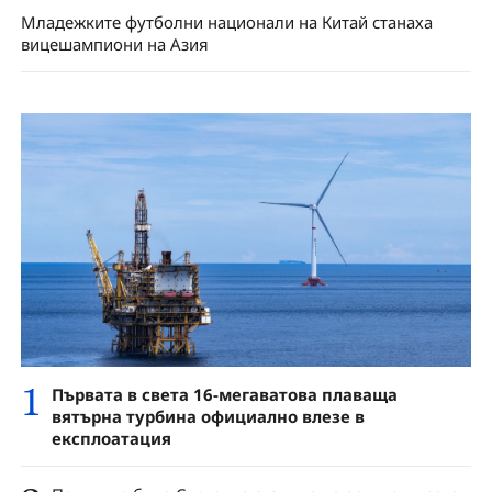
Младежките футболни национали на Китай станаха
вицешампиони на Азия
1
Първата в света 16-мегаватова плаваща
вятърна турбина официално влезе в
експлоатация