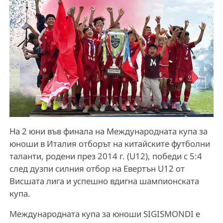
На 2 юни във финала на Международната купа за
юноши в Италия отборът на китайските футболни
таланти, родени през 2014 г. (U12), победи с 5:4
след дузпи силния отбор на Евертън U12 от
Висшата лига и успешно вдигна шампионската
купа.
Международната купа за юноши SIGISMONDI е