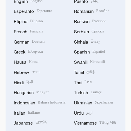
English
پښتو
English
Pashto
Esperanto
Română
Esperanto
Romanian
Filipino
Русский
Filipino
Russian
Français
Српски
French
Serbian
Deutsch
සිංහල
German
Sinhala
Ελληνικά
Español
Greek
Spanish
Hausa
Kiswahili
Hausa
Swahili
עברית
தமிழ்
Hebrew
Tamil
हिन्दी
ไทย
Hindi
Thai
Magyar
Türkçe
Hungarian
Turkish
Bahasa Indonesia
Українська
Indonesian
Ukrainian
Italiano
اردو
Italian
Urdu
日本語
Tiếng Việt
Japanese
Vietnamese