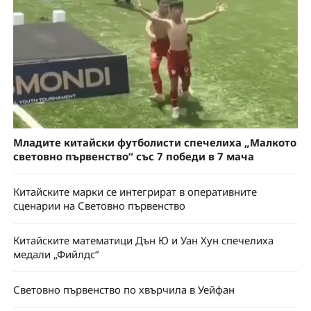
Младите китайски футболисти спечелиха „Малкото
световно първенство“ със 7 победи в 7 мача
Китайските марки се интегрират в оперативните
сценарии на Световно първенство
Китайските математици Дън Ю и Уан Хун спечелиха
медали „Фийлдс“
Световно първенство по хвърчила в Уейфан