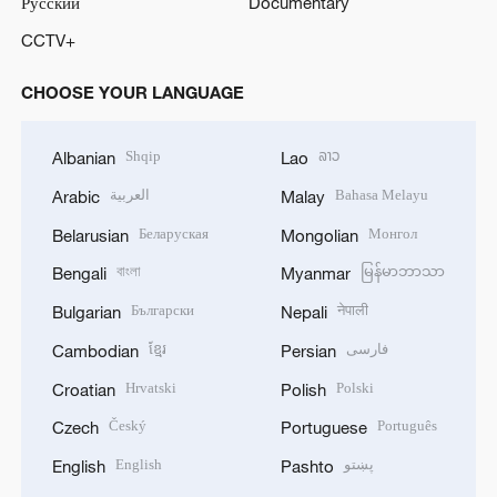
Русский
Documentary
CCTV+
CHOOSE YOUR LANGUAGE
Shqip
ລາວ
Albanian
Lao
العربية
Bahasa Melayu
Arabic
Malay
Беларуская
Монгол
Belarusian
Mongolian
বাংলা
မြန်မာဘာသာ
Bengali
Myanmar
Български
नेपाली
Bulgarian
Nepali
ខ្មែរ
فارسی
Cambodian
Persian
Hrvatski
Polski
Croatian
Polish
Český
Português
Czech
Portuguese
English
پښتو
English
Pashto