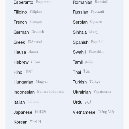
Esperanto
Română
Esperanto
Romanian
Filipino
Русский
Filipino
Russian
Français
Српски
French
Serbian
Deutsch
සිංහල
German
Sinhala
Ελληνικά
Español
Greek
Spanish
Hausa
Kiswahili
Hausa
Swahili
עברית
தமிழ்
Hebrew
Tamil
हिन्दी
ไทย
Hindi
Thai
Magyar
Türkçe
Hungarian
Turkish
Bahasa Indonesia
Українська
Indonesian
Ukrainian
Italiano
اردو
Italian
Urdu
日本語
Tiếng Việt
Japanese
Vietnamese
한국어
Korean