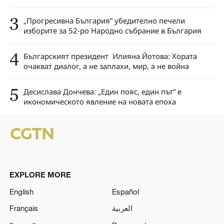
3
„Прогресивна България” убедително печели
изборите за 52-ро Народно събрание в България
4
Българският президент Илияна Йотова: Хората
очакват диалог, а не заплахи, мир, а не война
5
Десислава Дончева: „Един пояс, един път” е
икономическото явление на новата епоха
EXPLORE MORE
English
Español
Français
العربية