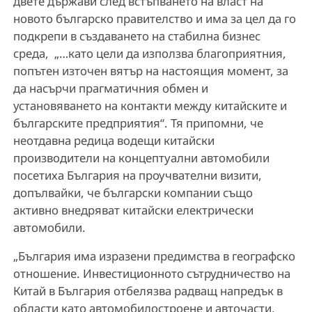
двете държави след встъпването на власт на
новото българско правителство и има за цел да го
подкрепи в създаването на стабилна бизнес
среда, „…като цели да използва благоприятния,
попътен източен вятър на настоящия момент, за
да насърчи прагматичния обмен и
установяването на контакти между китайските и
българските предприятия“. Тя припомни, че
неотдавна редица водещи китайски
производители на концептуални автомобили
посетиха България на проучвателни визити,
допълвайки, че български компании също
активно внедряват китайски електрически
автомобили.
„България има изразени предимства в географско
отношение. Инвестиционното сътрудничество на
Китай в България отбелязва радващ напредък в
области като автомобилостроене и авточасти,