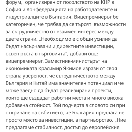
форум, организиран от посолството на КНР в
София и Конфедерацията на работодателите и
индустриалците в България. Вицепремиерът бе
категоричен, че трябва да се търсят възможности
за сътрудничество от взаимен интерес между
двете страни. „Необходимо е с общи усилия да
бъдат насърчавани и директните инвестиции,
освен ръста в търговията“, добави още
вицепремиерът. Заместник-министърът на
икономиката Красимир Якимов изрази от своя
страна увереност, че сътрудничеството между
България и Китай има значителен потенциал и че
може заедно да бъдат реализирани проекти,
които ще създадат работни места и много висока
добавена стойност. Той подчерта в словото си при
откриване на събитието, че България предлага не
просто място за инвестиции, а партньорство. „Ние
предлагаме стабилност, достъп до европейския