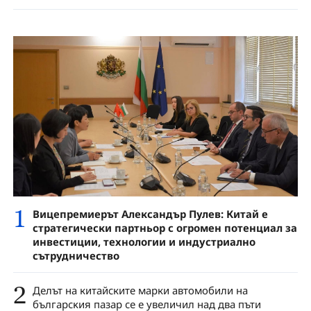
1
Вицепремиерът Александър Пулев: Китай е
стратегически партньор с огромен потенциал за
инвестиции, технологии и индустриално
сътрудничество
2
Дeлът на китайските марки автомобили нa
бългapcĸия пaзap ce e yвeличил над двa пъти