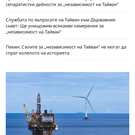
сепаратистки дейности за „независимост на Тайван“
Службата по въпросите на Тайван към Държавния
съвет: Ще унищожим всякакви намерения за
„независимост на Тайван“
Пекин: Силите за „независимост на Тайван“ не могат да
спрат колелото на историята