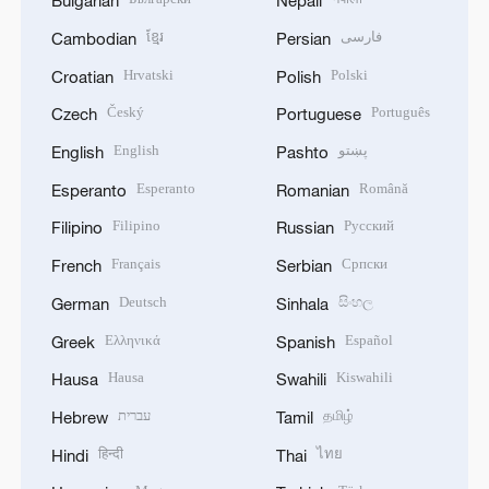
Bulgarian
Nepali
ខ្មែរ
فارسی
Cambodian
Persian
Hrvatski
Polski
Croatian
Polish
Český
Português
Czech
Portuguese
English
پښتو
English
Pashto
Esperanto
Română
Esperanto
Romanian
Filipino
Русский
Filipino
Russian
Français
Српски
French
Serbian
Deutsch
සිංහල
German
Sinhala
Ελληνικά
Español
Greek
Spanish
Hausa
Kiswahili
Hausa
Swahili
עברית
தமிழ்
Hebrew
Tamil
हिन्दी
ไทย
Hindi
Thai