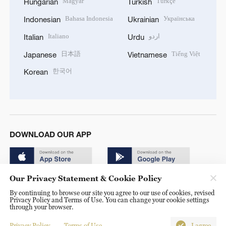
Magyar
Türkçe
Hungarian
Turkish
Bahasa Indonesia
Українська
Indonesian
Ukrainian
Italiano
اردو
Italian
Urdu
日本語
Tiếng Việt
Japanese
Vietnamese
한국어
Korean
DOWNLOAD OUR APP
Our Privacy Statement & Cookie Policy
By continuing to browse our site you agree to our use of cookies, revised
Privacy Policy and Terms of Use. You can change your cookie settings
through your browser.
© China Radio International.CRI. All Rights Reserved. 16A
Shijingshan Road, Beijing, China. 100040
Privacy Policy
Terms of Use
I agree