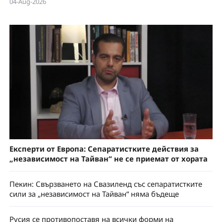
04-Aug-2026
Експерти от Европа: Сепаратистките действия за
„независимост на Тайван“ не се приемат от хората
Пекин: Свързването на Свазиленд със сепаратистките
сили за „независимост на Тайван“ няма бъдеще
Русия се противопоставя на всички форми на