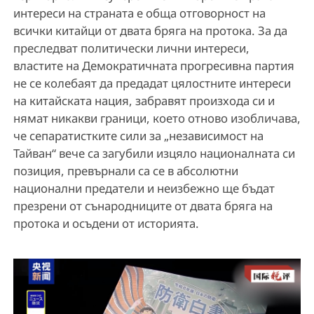
интереси на страната е обща отговорност на
всички китайци от двата бряга на протока. За да
преследват политически лични интереси,
властите на Демократичната прогресивна партия
не се колебаят да предадат цялостните интереси
на китайската нация, забравят произхода си и
нямат никакви граници, което отново изобличава,
че сепаратистките сили за „независимост на
Тайван“ вече са загубили изцяло националната си
позиция, превърнали са се в абсолютни
национални предатели и неизбежно ще бъдат
презрени от сънародниците от двата бряга на
протока и осъдени от историята.