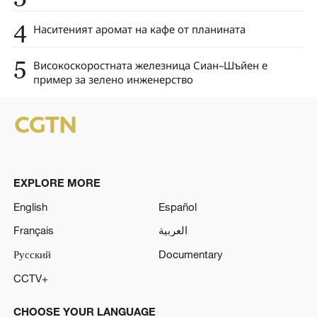
4
Наситеният аромат на кафе от планината
5
Високоскоростната железница Сиан–Шъйен е
пример за зелено инженерство
EXPLORE MORE
English
Español
Français
العربية
Русский
Documentary
CCTV+
CHOOSE YOUR LANGUAGE