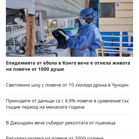
Епидемията от ебола в Конго вече е отнела живота
на повече от 1000 души
Светлинно шоу с повече от 10 хиляди дрона в Чунцин
Приходите от данъци са с 4,9% повече в сравнение със
същия период на миналата година
В Джъндзян вече събират реколтата от пшеница
Ритуална музика на повече от 2000 години