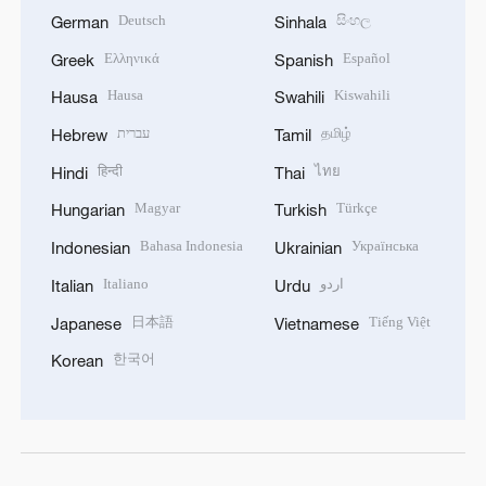
Deutsch
සිංහල
German
Sinhala
Ελληνικά
Español
Greek
Spanish
Hausa
Kiswahili
Hausa
Swahili
עברית
தமிழ்
Hebrew
Tamil
हिन्दी
ไทย
Hindi
Thai
Magyar
Türkçe
Hungarian
Turkish
Bahasa Indonesia
Українська
Indonesian
Ukrainian
Italiano
اردو
Italian
Urdu
日本語
Tiếng Việt
Japanese
Vietnamese
한국어
Korean