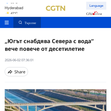
Hyderabad
Language
42°C
Mumbai
31°C
Търсене
„Югът снабдява Севера с вода“
вече повече от десетилетие
2026-06-02 07:36:01
Share