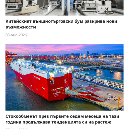
e
o
Китайският външнотърговски бум разкрива нови
възможности
08-Aug-2026
Стокообменът през първите седем месеца на тази
година продължава тенденцията си на растеж