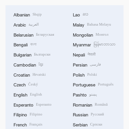
Shqip
ລາວ
Albanian
Lao
العربية
Bahasa Melayu
Arabic
Malay
Беларуская
Монгол
Belarusian
Mongolian
বাংলা
မြန်မာဘာသာ
Bengali
Myanmar
Български
नेपाली
Bulgarian
Nepali
ខ្មែរ
فارسی
Cambodian
Persian
Hrvatski
Polski
Croatian
Polish
Český
Português
Czech
Portuguese
English
پښتو
English
Pashto
Esperanto
Română
Esperanto
Romanian
Filipino
Русский
Filipino
Russian
Français
Српски
French
Serbian