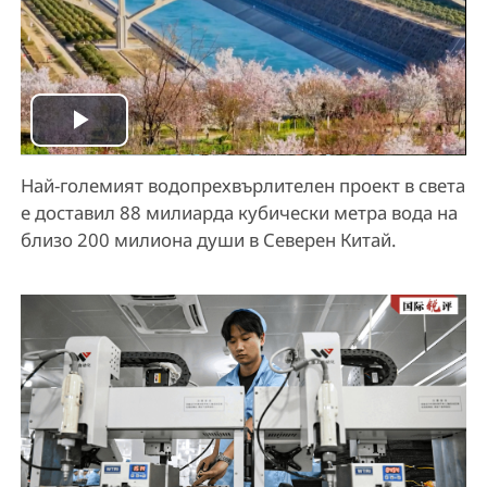
P
Най-големият водопрехвърлителен проект в света
l
е доставил 88 милиарда кубически метра вода на
a
близо 200 милиона души в Северен Китай.
y
V
i
d