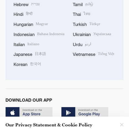
עברית
தமிழ்
Hebrew
Tamil
हिन्दी
ไทย
Hindi
Thai
Magyar
Türkçe
Hungarian
Turkish
Bahasa Indonesia
Українська
Indonesian
Ukrainian
Italiano
اردو
Italian
Urdu
日本語
Tiếng Việt
Japanese
Vietnamese
한국어
Korean
DOWNLOAD OUR APP
Our Privacy Statement & Cookie Policy