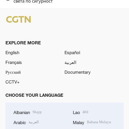
света по сигурност
EXPLORE MORE
English
Español
Français
العربية
Русский
Documentary
CCTV+
CHOOSE YOUR LANGUAGE
Shqip
ລາວ
Albanian
Lao
العربية
Bahasa Melayu
Arabic
Malay