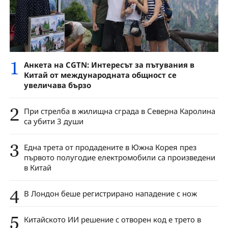
1
Анкета на CGTN: Интересът за пътувания в
Китай от международната общност се
увеличава бързо
2
При стрелба в жилищна сграда в Северна Каролина
са убити 3 души
3
Една трета от продадените в Южна Корея през
първото полугодие електромобили са произведени
в Китай
4
В Лондон беше регистрирано нападение с нож
5
Китайското ИИ решение с отворен код е трето в