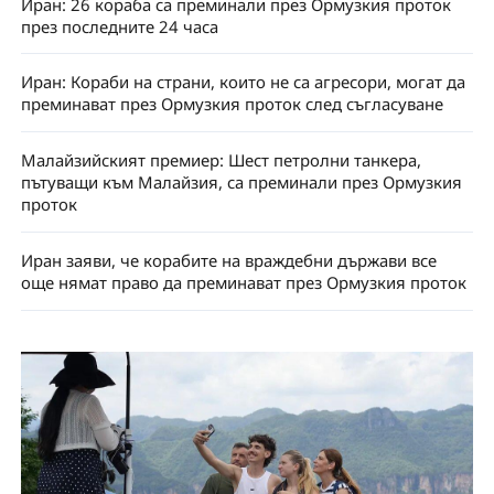
Иран: 26 кораба са преминали през Ормузкия проток
през последните 24 часа
Иран: Кораби на страни, които не са агресори, могат да
преминават през Ормузкия проток след съгласуване
Малайзийският премиер: Шест петролни танкера,
пътуващи към Малайзия, са преминали през Ормузкия
проток
Иран заяви, че корабите на враждебни държави все
още нямат право да преминават през Ормузкия проток