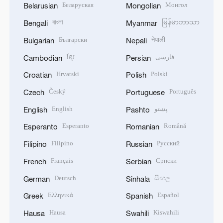
Беларуская
Монгол
Belarusian
Mongolian
বাংলা
မြန်မာဘာသာ
Bengali
Myanmar
Български
नेपाली
Bulgarian
Nepali
ខ្មែរ
فارسی
Cambodian
Persian
Hrvatski
Polski
Croatian
Polish
Český
Português
Czech
Portuguese
English
پښتو
English
Pashto
Esperanto
Română
Esperanto
Romanian
Filipino
Русский
Filipino
Russian
Français
Српски
French
Serbian
Deutsch
සිංහල
German
Sinhala
Ελληνικά
Español
Greek
Spanish
Hausa
Kiswahili
Hausa
Swahili