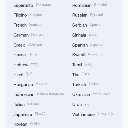
Esperanto
Română
Esperanto
Romanian
Filipino
Русский
Filipino
Russian
Français
Српски
French
Serbian
Deutsch
සිංහල
German
Sinhala
Ελληνικά
Español
Greek
Spanish
Hausa
Kiswahili
Hausa
Swahili
עברית
தமிழ்
Hebrew
Tamil
हिन्दी
ไทย
Hindi
Thai
Magyar
Türkçe
Hungarian
Turkish
Bahasa Indonesia
Українська
Indonesian
Ukrainian
Italiano
اردو
Italian
Urdu
日本語
Tiếng Việt
Japanese
Vietnamese
한국어
Korean