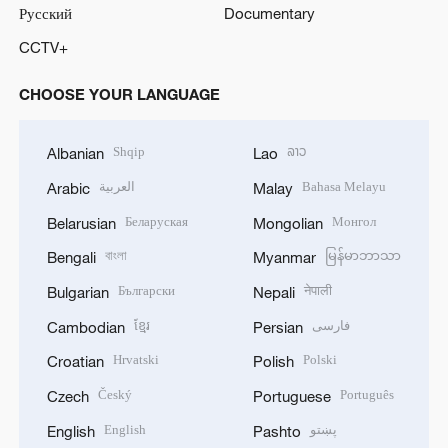
Русский
Documentary
CCTV+
CHOOSE YOUR LANGUAGE
Shqip
ລາວ
Albanian
Lao
العربية
Bahasa Melayu
Arabic
Malay
Беларуская
Монгол
Belarusian
Mongolian
বাংলা
မြန်မာဘာသာ
Bengali
Myanmar
Български
नेपाली
Bulgarian
Nepali
ខ្មែរ
فارسی
Cambodian
Persian
Hrvatski
Polski
Croatian
Polish
Český
Português
Czech
Portuguese
English
پښتو
English
Pashto