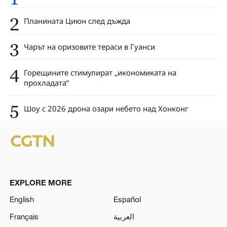
2
Планината Циюн след дъжда
3
Чарът на оризовите тераси в Гуанси
4
Горещините стимулират „икономиката на
прохладата“
5
Шоу с 2026 дрона озари небето над Хонконг
EXPLORE MORE
English
Español
Français
العربية