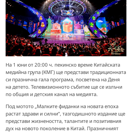
На 1 юни от 20:00 ч. пекинско време Китайската
медийна група (КМГ) ще представи традиционната
си празнична гала програма, посветена на Деня
на детето. Телевизионното събитие ще се излъчи
по общия и детския канал на медията.
Под мотото „Малките фиданки на новата епоха
растат здрави и силни“, тазгодишното издание ще
представи жизнеността, талантите и позитивния
дух на новото поколение в Китай. Празничният