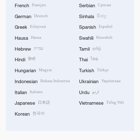
Français
Српски
French
Serbian
Deutsch
සිංහල
German
Sinhala
Ελληνικά
Español
Greek
Spanish
Hausa
Kiswahili
Hausa
Swahili
עברית
தமிழ்
Hebrew
Tamil
हिन्दी
ไทย
Hindi
Thai
Magyar
Türkçe
Hungarian
Turkish
Bahasa Indonesia
Українська
Indonesian
Ukrainian
Italiano
اردو
Italian
Urdu
日本語
Tiếng Việt
Japanese
Vietnamese
한국어
Korean