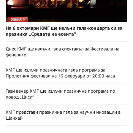
На 6 октомври КМГ ще излъчи гала-концерта си за
празника „Средата на есента“
Днес КМГ ще излъчи гала спектакъл за Фестивала на
фенерите
КМГ ще излъчи празничната гала програма за
Пролетния фестивал на 16 февруари от 20:00 часа
Тази вечер КМГ ще излъчи празнична програма по
повод „Циси“
КМГ представи празнична гала за научни иновации в
Шанхай