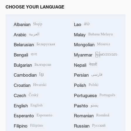
CHOOSE YOUR LANGUAGE
Shqip
ລາວ
Albanian
Lao
العربية
Bahasa Melayu
Arabic
Malay
Беларуская
Монгол
Belarusian
Mongolian
বাংলা
မြန်မာဘာသာ
Bengali
Myanmar
Български
नेपाली
Bulgarian
Nepali
ខ្មែរ
فارسی
Cambodian
Persian
Hrvatski
Polski
Croatian
Polish
Český
Português
Czech
Portuguese
English
پښتو
English
Pashto
Esperanto
Română
Esperanto
Romanian
Filipino
Русский
Filipino
Russian