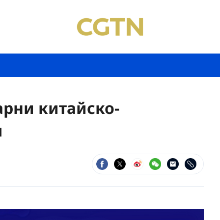
арни китайско-
я