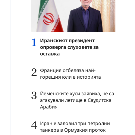
1
Иранският президент
опроверга слуховете за
оставка
2
Франция отбеляза най-
горещия юли в историята
3
Йеменските хуси заявиха, че са
атакували летище в Саудитска
Арабия
4
Иран е заловил три петролни
танкера в Ормузкия проток