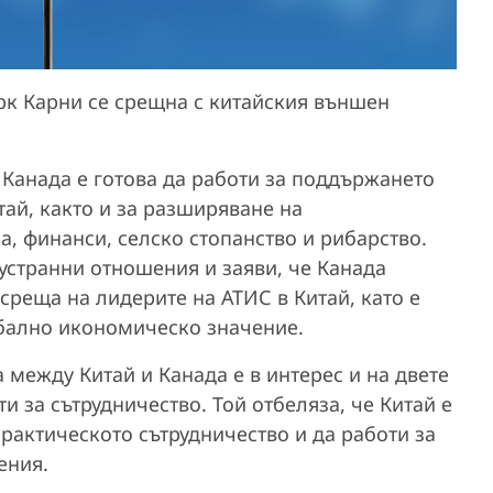
рк Карни се срещна с китайския външен
 Канада е готова да работи за поддържането
тай, както и за разширяване на
а, финанси, селско стопанство и рибарство.
устранни отношения и заяви, че Канада
реща на лидерите на АТИС в Китай, като е
обално икономическо значение.
 между Китай и Канада е в интерес и на двете
 за сътрудничество. Той отбеляза, че Китай е
рактическото сътрудничество и да работи за
ения.