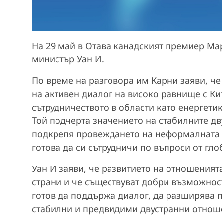
На 29 май в Отава канадският премиер Ма
министър Уан И.
По време на разговора им Карни заяви, че
на активен диалог на високо равнище с Ки
сътрудничеството в области като енергетик
Той подчерта значението на стабилните дв
подкрепя провеждането на неформалната с
готова да си сътрудничи по въпроси от гл
Уан И заяви, че развитието на отношенията
страни и че съществуват добри възможности
готов да поддържа диалог, да разширява п
стабилни и предвидими двустранни отнош