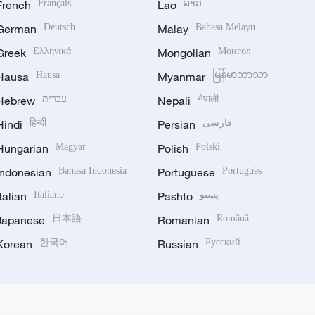
French
Français
Lao
ລາວ
German
Deutsch
Malay
Bahasa Melayu
Greek
Ελληνικά
Mongolian
Монгол
Hausa
Hausa
Myanmar
မြန်မာဘာသာ
Hebrew
עברית
Nepali
नेपाली
Hindi
हिन्दी
Persian
فارسی
Hungarian
Magyar
Polish
Polski
Indonesian
Bahasa Indonesia
Portuguese
Português
Italian
Italiano
Pashto
پښتو
Japanese
日本語
Romanian
Română
Korean
한국어
Russian
Русский