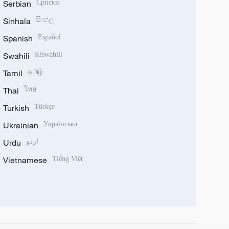
Serbian
Српски
Sinhala
සිංහල
Spanish
Español
Swahili
Kiswahili
Tamil
தமிழ்
Thai
ไทย
Turkish
Türkçe
Ukrainian
Українська
Urdu
اردو
Vietnamese
Tiếng Việt