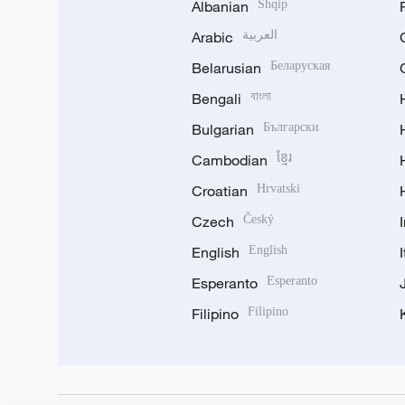
Albanian
Shqip
Arabic
العربية
Belarusian
Беларуская
Bengali
বাংলা
Bulgarian
Български
Cambodian
ខ្មែរ
Croatian
Hrvatski
Czech
Český
English
English
Esperanto
Esperanto
Filipino
Filipino