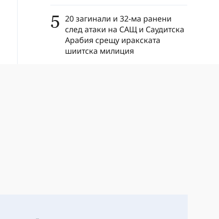
5
20 загинали и 32-ма ранени
след атаки на САЩ и Саудитска
Арабия срещу иракската
шиитска милиция