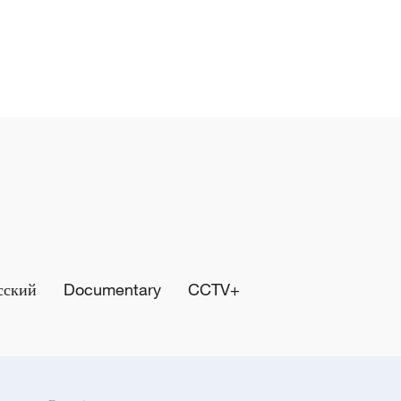
сский
Documentary
CCTV+