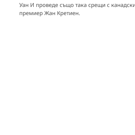
Уан И проведе също така срещи с канадск
премиер Жан Кретиен.