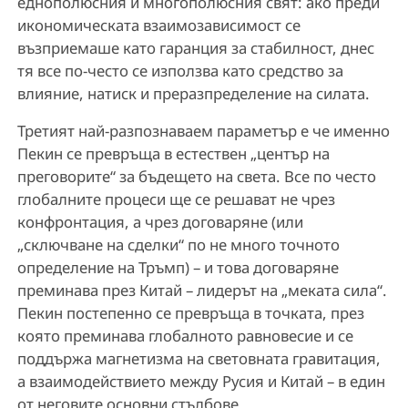
еднополюсния и многополюсния свят: ако преди
икономическата взаимозависимост се
възприемаше като гаранция за стабилност, днес
тя все по‑често се използва като средство за
влияние, натиск и преразпределение на силата.
Третият най-разпознаваем параметър е че именно
Пекин се превръща в естествен „център на
преговорите“ за бъдещето на света. Все по често
глобалните процеси ще се решават не чрез
конфронтация, а чрез договаряне (или
„сключване на сделки“ по не много точното
определение на Тръмп) – и това договаряне
преминава през Китай – лидерът на „меката сила“.
Пекин постепенно се превръща в точката, през
която преминава глобалното равновесие и се
поддържа магнетизма на световната гравитация,
а взаимодействието между Русия и Китай – в един
от неговите основни стълбове.