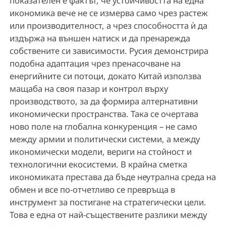
показателен е фактът, че устойчивостта на една
икономика вече не се измерва само чрез растеж
или производителност, а чрез способността ѝ да
издържа на външен натиск и да пренарежда
собствените си зависимости. Русия демонстрира
подобна адаптация чрез пренасочване на
енергийните си потоци, докато Китай използва
мащаба на своя пазар и контрол върху
производството, за да формира алтернативни
икономически пространства. Така се очертава
ново поле на глобална конкуренция – не само
между армии и политически системи, а между
икономически модели, вериги на стойност и
технологични екосистеми. В крайна сметка
икономиката престава да бъде неутрална среда на
обмен и все по‑отчетливо се превръща в
инструмент за постигане на стратегически цели.
Това е една от най‑съществените разлики между