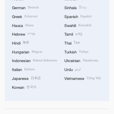
Deutsch
සිංහල
German
Sinhala
Ελληνικά
Español
Greek
Spanish
Hausa
Kiswahili
Hausa
Swahili
עברית
தமிழ்
Hebrew
Tamil
हिन्दी
ไทย
Hindi
Thai
Magyar
Türkçe
Hungarian
Turkish
Bahasa Indonesia
Українська
Indonesian
Ukrainian
Italiano
اردو
Italian
Urdu
日本語
Tiếng Việt
Japanese
Vietnamese
한국어
Korean