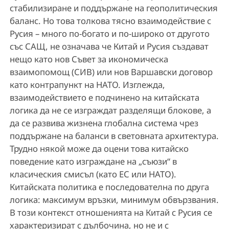
стабилизиране и поддържане на геополитическия
баланс. Но това толкова тясно взаимодействие с
Русия – много по-богато и по-широко от другото
със САЩ, не означава че Китай и Русия създават
нещо като нов Съвет за икономическа
взаимопомощ (СИВ) или нов Варшавски договор
като контрапункт на НАТО. Изглежда,
взаимодействието е подчинено на китайската
логика да не се изграждат разделящи блокове, а
да се развива жизнена глобална система чрез
поддържане на баланси в световната архитектура.
Трудно някой може да оцени това китайско
поведение като изграждане на „съюзи“ в
класическия смисъл (като ЕС или НАТО).
Китайската политика е последователна по друга
логика: максимум връзки, минимум обвързвания.
В този контекст отношенията на Китай с Русия се
характеризират с дълбочина, но не и с