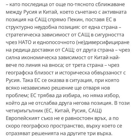
– като последица от още по-тясното сближаване
между Русия и Китай, което съчетано с активната
позиция на САЩ спрямо Пекин, поставя ЕС в
структурно неудобна позиция: от една страна –
стратегическа зависимост от САЩ в сигурността
чрез НАТО и еднопосочното (не)диверсифициране
на редица доставки от САЩ; от друга страна – чрез
силна икономическа зависимост от Китай най-
вече по линия на вноса; от трета страна – чрез
географска близост и историческа обвързаност с
Русия. Така ЕС се оказва в ситуация, при която
всяко независимо решение ще отваря нов
проблем; ЕС трябва да избира, но няма избор,
който да не отслабва друга негова позиция. В този
четириъгълник (ЕС, Китай, Русия, САЩ)
Европейският съюз не е равностоен връх, а по
скоро географско пространство, върху което се
отразяват решенията на другите три върха.