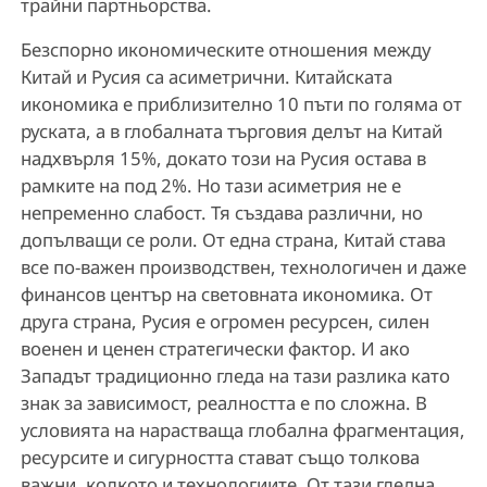
трайни партньорства.
Безспорно икономическите отношения между
Китай и Русия са асиметрични. Китайската
икономика е приблизително 10 пъти по голяма от
руската, а в глобалната търговия делът на Китай
надхвърля 15%, докато този на Русия остава в
рамките на под 2%. Но тази асиметрия не е
непременно слабост. Тя създава различни, но
допълващи се роли. От една страна, Китай става
все по-важен производствен, технологичен и даже
финансов център на световната икономика. От
друга страна, Русия е огромен ресурсен, силен
военен и ценен стратегически фактор. И ако
Западът традиционно гледа на тази разлика като
знак за зависимост, реалността е по сложна. В
условията на нарастваща глобална фрагментация,
ресурсите и сигурността стават също толкова
важни, колкото и технологиите. От тази гледна