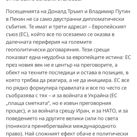
Посещенията на Доналд Тръмп и Владимир Путин
в Пекин не са само двустранни дипломатически
събития. Те имат и трети адресат – Европейският
съюз (ЕС), който все по осезаемо се оказва в
далечната периферия на големите
геополитически договаряния. Тези срещи
показват една неудобна за европейците истина: ЕС
през новия век не е център на преговорите, а
обект на техните последици и остава в позиция, в
която трябва да реагира, а не да инициира. ЕС все
по рядко формулира правилата и все по често се
съобразява с тях – и за войната в Украйна (ЕС
„плаща сметката“, но е извън преговорния
процес), и за войната срещу Иран, и за НАТО, и за
поведението на другите велики сили по света
(понякога пренебрегвайки международното
право). Най сложният ефект обаче е политически