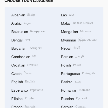
CHOOSE YOUR LANGUAGE
Shqip
ລາວ
Albanian
Lao
العربية
Bahasa Melayu
Arabic
Malay
Беларуская
Монгол
Belarusian
Mongolian
বাংলা
မြန်မာဘာသာ
Bengali
Myanmar
Български
नेपाली
Bulgarian
Nepali
ខ្មែរ
فارسی
Cambodian
Persian
Hrvatski
Polski
Croatian
Polish
Český
Português
Czech
Portuguese
English
پښتو
English
Pashto
Esperanto
Română
Esperanto
Romanian
Filipino
Русский
Filipino
Russian
Français
Српски
French
Serbian