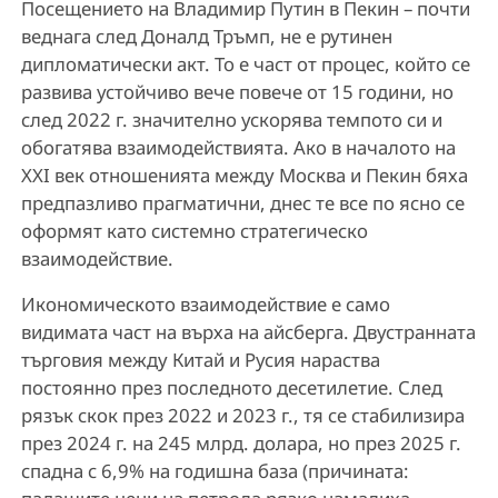
Посещението на Владимир Путин в Пекин – почти
веднага след Доналд Тръмп, не е рутинен
дипломатически акт. То е част от процес, който се
развива устойчиво вече повече от 15 години, но
след 2022 г. значително ускорява темпото си и
обогатява взаимодействията. Ако в началото на
XXI век отношенията между Москва и Пекин бяха
предпазливо прагматични, днес те все по ясно се
оформят като системно стратегическо
взаимодействие.
Икономическото взаимодействие е само
видимата част на върха на айсберга. Двустранната
търговия между Китай и Русия нараства
постоянно през последното десетилетие. След
рязък скок през 2022 и 2023 г., тя се стабилизира
през 2024 г. на 245 млрд. долара, но през 2025 г.
спадна с 6,9% на годишна база (причината: