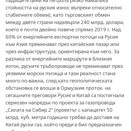
падащите цени на петрола рязко намалиха
стойността на руския износ въпреки относително
стабилните обеми), като търговският обмен
между двете страни надхвърли 240 млрд. долара,
което е почти двойно повече спрямо 2019 г. Над
60% от енергийните експортни потоци на Русия
към Азия преминават през китайския пазар или
чрез инфраструктура, ориентирана към него. За
разлика от енергийните маршрути в Близкия
изток, руските тръбопроводи не преминават през
уязвими морски пътища и тази реалност стана
много по-важна, след като геополитическата
обстановка се влоши в Ормузкия проток. на
сегашните преговори Русия и Китай са постигнали
сериозен напредък по проекта за газопровода
„Силата на Сибир 2“ (проектът с капацитет 50
млрд. куб. метра годишно трябва да доставя на
Китай руски газ, който преди е бил предназначен