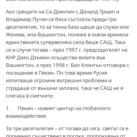
Ако срещите на Си Дзинпин с Доналд Тръмп и
Владимир Путин се бяха състояли преди три
десетилетия, то за тяхна база щеше да служи или
Женева, или Вашингтон, понеже в онези времена
единствената супервелика сила беше САЩ. Така
се и случи тогава – през 1997 г. председателят на
КНР Дзян Дзъмин осъществи визита във
Вашингтон, а през 1998 г. Бил Клинтън отговори с
посещение в Пекин. По това време Русия
изпитваше огромни вътрешни проблеми и
страдаше от външни заплахи, така че САЩ не я
слягаха в сметките.
1. Пекин – новият център на глобалното
взаимодействие
За три десетилетия – от тогава до сега, светът се е
променил съществено в посока, пророкувана от