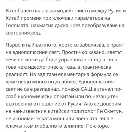
В глобален план взаимодействието между Русия и
Китай променя три ключови параметъра на
Голямата шахматна дъска чрез преобразуване на
световния ред.
Първо и най-важното, което се забелязва, е краят
на еднополюсния свят. Простичко казано, светът
вече не може да бъде управляван от една сила -
това не е идеологическа теза, а практическа
реалност. Но зад тази елементарна формула се
крие нещо много по-дълбоко. Еднополюсният
свят не се е разпаднал, понеже САЩ е станал по-
слаб икономически от Китай или по-незащитен
във военно отношение от Русия. Ако се доверим
на най-известния китайски политолог Ян Сюетун,
не икономическата мощ или военната сила е
ключът към глобалното влияние. По-скоро,