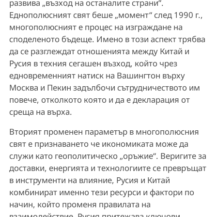
развива „възход на останалите страни“.
Еднополюсният свят беше „момент“ след 1990 г.,
многополюсният е процес на изграждане на
споделеното бъдеще. Имено в този аспект трябва
да се разглеждат отношенията между Китай и
Русия в техния сегашен възход, който чрез
едновременният натиск на Вашингтон върху
Москва и Пекин задълбочи сътрудничеството им
повече, отколкото която и да е декларация от
среща на върха.
Вторият променен параметър в многополюсния
свят е признаването че икономиката може да
служи като геополитическо „оръжие“. Веригите за
доставки, енергията и технологиите се превръщат
в инструменти на влияние, Русия и Китай
комбинират именно тези ресурси и фактори по
начин, който променя правилата на
взаимодействие. Русия притежава ключови