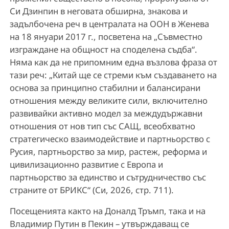
Си Дзинпин в неговата обширна, знакова и
задълбочена реч в централата на ООН в Женева
на 18 януари 2017 г., посветена на „Съвместно
изграждане на общност на споделена съдба“.
Няма как да не припомним една възлова фраза от
тази реч: „Китай ще се стреми към създаването на
основа за принципно стабилни и балансирани
отношения между великите сили, включително
развивайки активно модел за междудържавни
отношения от нов тип със САЩ, всеобхватно
стратегическо взаимодействие и партньорство с
Русия, партньорство за мир, растеж, реформа и
цивилизационно развитие с Европа и
партньорство за единство и сътрудничество със
страните от БРИКС“ (Си, 2026, стр. 711).
Посещенията както на Доналд Тръмп, така и на
Владимир Путин в Пекин – утвърждаващ се