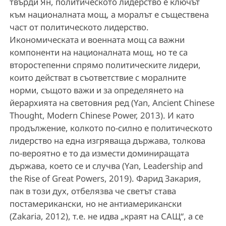
твърди Ян, политическото лидерство е ключът
към националната мощ, а моралът е съществена
част от политическото лидерство.
Икономическата и военната мощ са важни
компоненти на националната мощ, но те са
второстепенни спрямо политическите лидери,
които действат в съответствие с моралните
норми, същото важи и за определянето на
йерархията на световния ред (Yan, Ancient Chinese
Thought, Modern Chinese Power, 2013). И като
продължение, колкото по-силно е политическото
лидерство на една изгряваща държава, толкова
по-вероятно е то да измести доминиращата
държава, което се и случва (Yan, Leadership and
the Rise of Great Powers, 2019). Фарид Закария,
пак в този дух, отбелязва че светът става
постамерикански, но не антиамерикански
(Zakaria, 2012), т.е. не идва „краят на САЩ“, а се