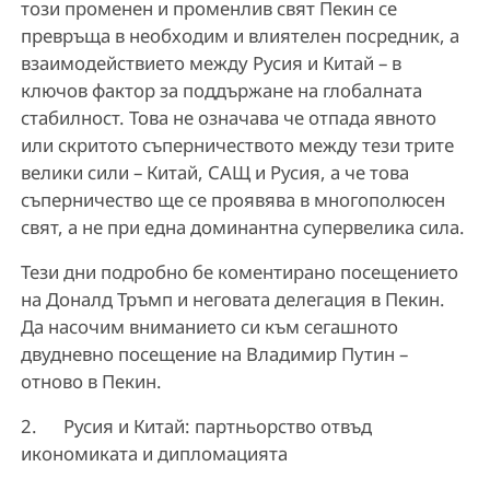
този променен и променлив свят Пекин се
превръща в необходим и влиятелен посредник, а
взаимодействието между Русия и Китай – в
ключов фактор за поддържане на глобалната
стабилност. Това не означава че отпада явното
или скритото съперничеството между тези тритe
велики сили – Китай, САЩ и Русия, а че това
съперничество ще се проявява в многополюсен
свят, а не при една доминантна супервелика сила.
Тези дни подробно бе коментирано посещението
на Доналд Тръмп и неговата делегация в Пекин.
Да насочим вниманието си към сегашното
двудневно посещение на Владимир Путин –
отново в Пекин.
2. Русия и Китай: партньорство отвъд
икономиката и дипломацията