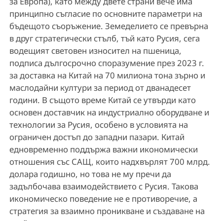
за Европа), като между двете страни вече има
принципно съгласие по основните параметри на
бъдещото съоръжение. Земеделието се превърна
в друг стратегически стълб, тъй като Русия, сега
водещият световен износител на пшеница,
подписа дългосрочно споразумение през 2023 г.
за доставка на Китай на 70 милиона тона зърно и
маслодайни култури за период от дванадесет
години. В същото време Китай се утвърди като
основен доставчик на индустриално оборудване и
технологии за Русия, особено в условията на
ограничен достъп до западни пазари. Китай
едновременно поддържа важни икономически
отношения със САЩ, които надхвърлят 700 млрд.
долара годишно, но това не му пречи да
задълбочава взаимодействието с Русия. Такова
икономическо поведение не е противоречие, а
стратегия за взаимно проникване и създаване на