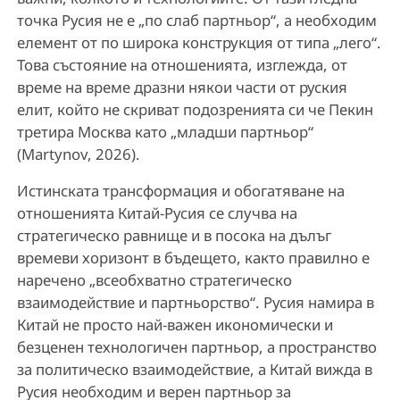
точка Русия не е „по слаб партньор“, а необходим
елемент от по широка конструкция от типа „лего“.
Това състояние на отношенията, изглежда, от
време на време дразни някои части от руския
елит, който не скриват подозренията си че Пекин
третира Москва като „младши партньор“
(Martynov, 2026).
Истинската трансформация и обогатяване на
отношенията Китай-Русия се случва на
стратегическо равнище и в посока на дълъг
времеви хоризонт в бъдещето, както правилно е
наречено „всеобхватно стратегическо
взаимодействие и партньорство“. Русия намира в
Китай не просто най-важен икономически и
безценен технологичен партньор, а пространство
за политическо взаимодействие, а Китай вижда в
Русия необходим и верен партньор за