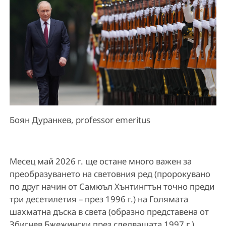
Боян Дуранкев, professor emeritus
Месец май 2026 г. ще остане много важен за
преобразуването на световния ред (пророкувано
по друг начин от Самюъл Хънтингтън точно преди
три десетилетия – през 1996 г.) на Голямата
шахматна дъска в света (образно представена от
Збигнев Бжежински през следващата 1997 г.).