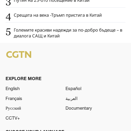
3
Путин на 25-ото посещение в Китай
4
Срещата на века -Тръмп пристига в Китай
5
Големите красиви надежди за по-добро бъдеще – в
диалога САЩ и Китай
EXPLORE MORE
English
Español
Français
العربية
Русский
Documentary
CCTV+