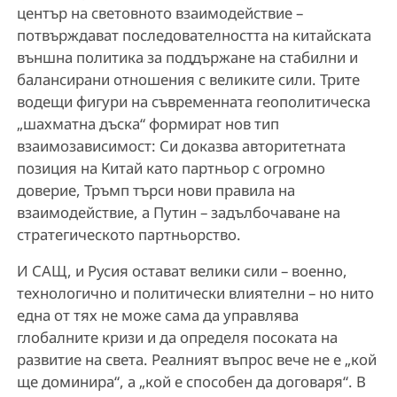
център на световното взаимодействие –
потвърждават последователността на китайската
външна политика за поддържане на стабилни и
балансирани отношения с великите сили. Трите
водещи фигури на съвременната геополитическа
„шахматна дъска“ формират нов тип
взаимозависимост: Си доказва авторитетната
позиция на Китай като партньор с огромно
доверие, Тръмп търси нови правила на
взаимодействие, а Путин – задълбочаване на
стратегическото партньорство.
И САЩ, и Русия остават велики сили – военно,
технологично и политически влиятелни – но нито
една от тях не може сама да управлява
глобалните кризи и да определя посоката на
развитие на света. Реалният въпрос вече не е „кой
ще доминира“, а „кой е способен да договаря“. В