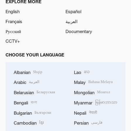
EXPLORE MORE
English
Español
Français
العربية
Русский
Documentary
CCTV+
CHOOSE YOUR LANGUAGE
Shqip
ລາວ
Albanian
Lao
العربية
Bahasa Melayu
Arabic
Malay
Беларуская
Монгол
Belarusian
Mongolian
বাংলা
မြန်မာဘာသာ
Bengali
Myanmar
Български
नेपाली
Bulgarian
Nepali
ខ្មែរ
فارسی
Cambodian
Persian