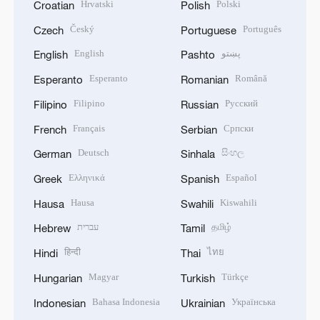
Hrvatski
Polski
Croatian
Polish
Český
Português
Czech
Portuguese
English
پښتو
English
Pashto
Esperanto
Română
Esperanto
Romanian
Filipino
Русский
Filipino
Russian
Français
Српски
French
Serbian
Deutsch
සිංහල
German
Sinhala
Ελληνικά
Español
Greek
Spanish
Hausa
Kiswahili
Hausa
Swahili
עברית
தமிழ்
Hebrew
Tamil
हिन्दी
ไทย
Hindi
Thai
Magyar
Türkçe
Hungarian
Turkish
Bahasa Indonesia
Українська
Indonesian
Ukrainian