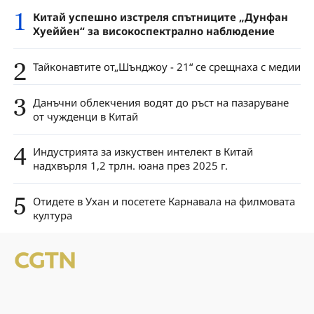
1
Китай успешно изстреля спътниците „Дунфан
Хуеййен“ за високоспектрално наблюдение
2
Тайкoнавтите от„Шънджоу - 21“ се срещнаха с медии
3
Данъчни облекчения водят до ръст на пазаруване
от чужденци в Китай
4
Индустрията за изкуствен интелект в Китай
надхвърля 1,2 трлн. юана през 2025 г.
5
Отидете в Ухан и посетете Карнавала на филмовата
култура