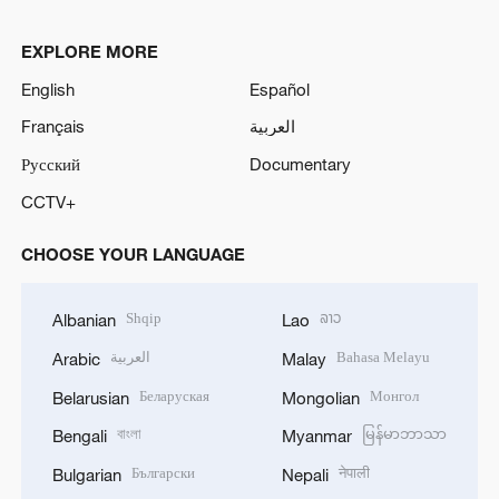
EXPLORE MORE
English
Español
Français
العربية
Русский
Documentary
CCTV+
CHOOSE YOUR LANGUAGE
Shqip
ລາວ
Albanian
Lao
العربية
Bahasa Melayu
Arabic
Malay
Беларуская
Монгол
Belarusian
Mongolian
বাংলা
မြန်မာဘာသာ
Bengali
Myanmar
Български
नेपाली
Bulgarian
Nepali