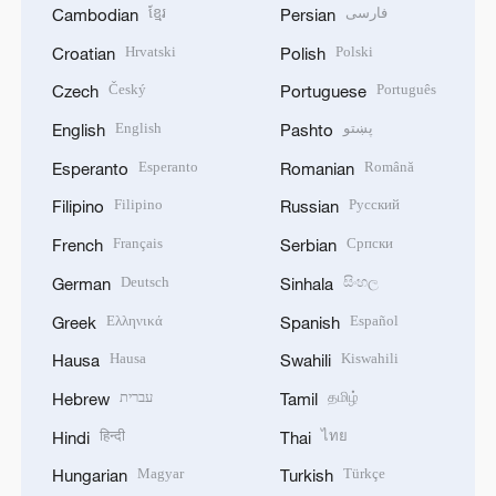
ខ្មែរ
فارسی
Cambodian
Persian
Hrvatski
Polski
Croatian
Polish
Český
Português
Czech
Portuguese
English
پښتو
English
Pashto
Esperanto
Română
Esperanto
Romanian
Filipino
Русский
Filipino
Russian
Français
Српски
French
Serbian
Deutsch
සිංහල
German
Sinhala
Ελληνικά
Español
Greek
Spanish
Hausa
Kiswahili
Hausa
Swahili
עברית
தமிழ்
Hebrew
Tamil
हिन्दी
ไทย
Hindi
Thai
Magyar
Türkçe
Hungarian
Turkish