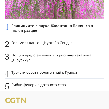
1
Глициниите в парка Ююантан в Пекин са в
пълен разцвет
2
Големият каньон „Нурга“ в Синдзян
3
Нощни представления в туристическата зона
„Шоусиху“
4
Туристи берат пролетен чай в Гуанси
5
Рибни фенери в древното село