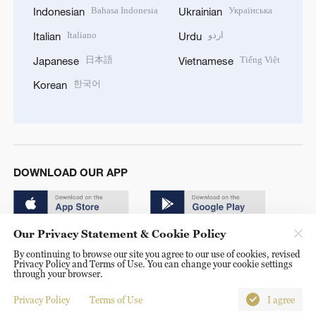
Bahasa Indonesia
Українська
Indonesian
Ukrainian
Italiano
اردو
Italian
Urdu
日本語
Tiếng Việt
Japanese
Vietnamese
한국어
Korean
DOWNLOAD OUR APP
Our Privacy Statement & Cookie Policy
By continuing to browse our site you agree to our use of cookies, revised
Privacy Policy and Terms of Use. You can change your cookie settings
through your browser.
© China Radio International.CRI. All Rights Reserved. 16A
Shijingshan Road, Beijing, China. 100040
Privacy Policy
Terms of Use
I agree