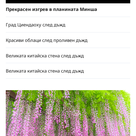
Прекрасен изгрев в планината Минша
Град Циендаоху след дъжд
Красиви облаци след проливен дъжд
Великата китайска стена след дъжд
Великата китайска стена след дъжд