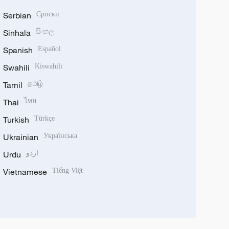
Serbian
Српски
Sinhala
සිංහල
Spanish
Español
Swahili
Kiswahili
Tamil
தமிழ்
Thai
ไทย
Turkish
Türkçe
Ukrainian
Українська
Urdu
اردو
Vietnamese
Tiếng Việt