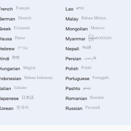
French
Français
Lao
ລາວ
German
Deutsch
Malay
Bahasa Melayu
Greek
Ελληνικά
Mongolian
Монгол
Hausa
Hausa
Myanmar
မြန်မာဘာသာ
Hebrew
עברית
Nepali
नेपाली
Hindi
हिन्दी
Persian
فارسی
Hungarian
Magyar
Polish
Polski
Indonesian
Bahasa Indonesia
Portuguese
Português
Italian
Italiano
Pashto
پښتو
Japanese
日本語
Romanian
Română
Korean
한국어
Russian
Русский