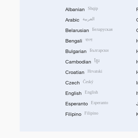
Albanian
Shqip
Arabic
العربية
Belarusian
Беларуская
Bengali
বাংলা
Bulgarian
Български
Cambodian
ខ្មែរ
Croatian
Hrvatski
Czech
Český
English
English
Esperanto
Esperanto
Filipino
Filipino