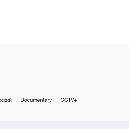
сский
Documentary
CCTV+