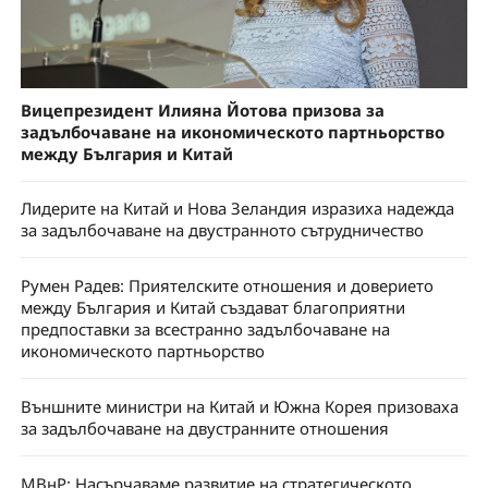
Вицепрезидент Илияна Йотова призова за
задълбочаване на икономическото партньорство
между България и Китай
Лидерите на Китай и Нова Зеландия изразиха надежда
за задълбочаване на двустранното сътрудничество
Румен Радев: Приятелските отношения и доверието
между България и Китай създават благоприятни
предпоставки за всестранно задълбочаване на
икономическото партньорство
Външните министри на Китай и Южна Корея призоваха
за задълбочаване на двустранните отношения
МВнР: Насърчаваме развитие на стратегическото