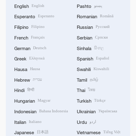
English
پښتو
English
Pashto
Esperanto
Română
Esperanto
Romanian
Filipino
Русский
Filipino
Russian
Français
Српски
French
Serbian
Deutsch
සිංහල
German
Sinhala
Ελληνικά
Español
Greek
Spanish
Hausa
Kiswahili
Hausa
Swahili
עברית
தமிழ்
Hebrew
Tamil
हिन्दी
ไทย
Hindi
Thai
Magyar
Türkçe
Hungarian
Turkish
Bahasa Indonesia
Українська
Indonesian
Ukrainian
Italiano
اردو
Italian
Urdu
日本語
Tiếng Việt
Japanese
Vietnamese