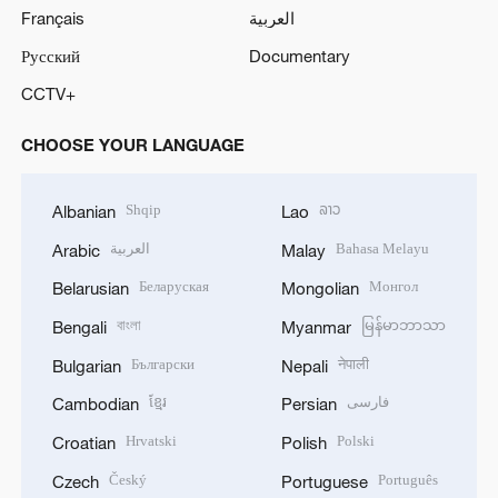
Français
العربية
Русский
Documentary
CCTV+
CHOOSE YOUR LANGUAGE
Shqip
ລາວ
Albanian
Lao
العربية
Bahasa Melayu
Arabic
Malay
Беларуская
Монгол
Belarusian
Mongolian
বাংলা
မြန်မာဘာသာ
Bengali
Myanmar
Български
नेपाली
Bulgarian
Nepali
ខ្មែរ
فارسی
Cambodian
Persian
Hrvatski
Polski
Croatian
Polish
Český
Português
Czech
Portuguese