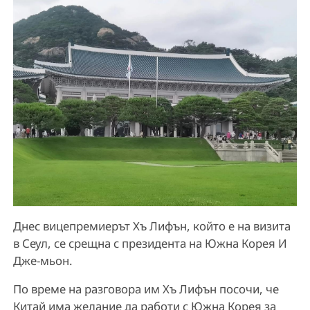
Днес вицепремиерът Хъ Лифън, който е на визита
в Сеул, се срещна с президента на Южна Корея И
Дже-мьон.
По време на разговора им Хъ Лифън посочи, че
Китай има желание да работи с Южна Корея за