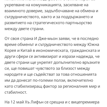
укрепване на комуникацията, засилване на
взаимното доверие, задълбочаване на обмена и
сътрудничеството, както и за поддържането и
развитието на стратегическото партньорство
между двете страни.
От своя страна И Дже-мьон заяви, че в последно
време обменът и сътрудничеството между Южна
Корея и Китай в икономическата, гражданската и
други сфери се активизират и изрази надежда, че
двете страни ще укрепят допълнително връзките
си, ще повишат чувството за близост между
народите и ще съдействат за това отношенията
им да донесат по-големи ползи, включително
като стабилизиращ фактор за регионалния мир и
стабилност.
На 12 май Хъ Лифън се срещна и с вицепремиера