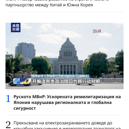
партньорство между Китай и Южна Корея
1
Руското МВнР: Ускорената ремилитаризация на
Япония нарушава регионалната и глобална
сигурност
2
Прекъсване на електрозахранването доведе до
мащабни закъснения в железопътния транспорт на