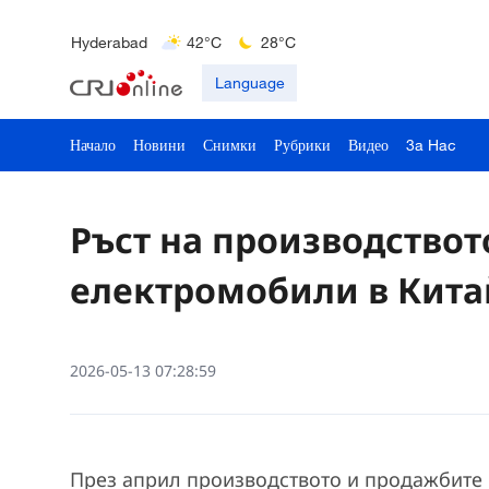
Delhi
36°C
23°C
Hyderabad
42°C
28°C
Mumbai
31°C
27°C
Language
Начало
Новини
Снимки
Рубрики
Видео
3a Hac
Ръст на производствот
електромобили в Кита
2026-05-13 07:28:59
През април производството и продажбите 