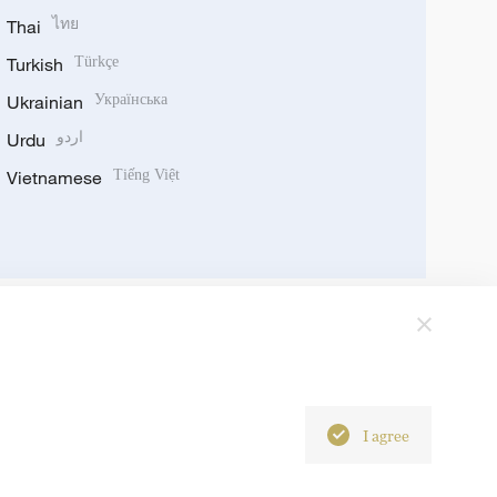
Thai
ไทย
Turkish
Türkçe
Ukrainian
Українська
Urdu
اردو
Vietnamese
Tiếng Việt
I agree