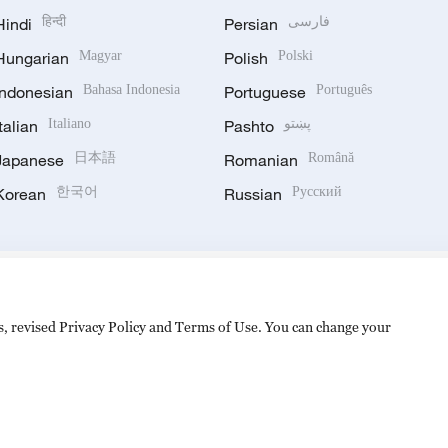
Hindi
हिन्दी
Persian
فارسی
Hungarian
Magyar
Polish
Polski
Indonesian
Bahasa Indonesia
Portuguese
Português
Italian
Italiano
Pashto
پښتو
Japanese
日本語
Romanian
Română
Korean
한국어
Russian
Русский
es, revised Privacy Policy and Terms of Use. You can change your
hijingshan Road, Beijing, China. 100040