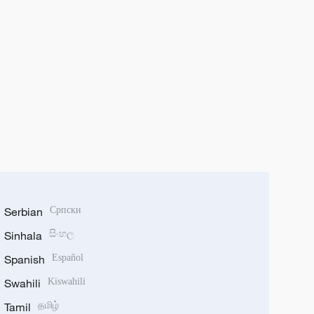
Serbian
Српски
Sinhala
සිංහල
Spanish
Español
Swahili
Kiswahili
Tamil
தமிழ்