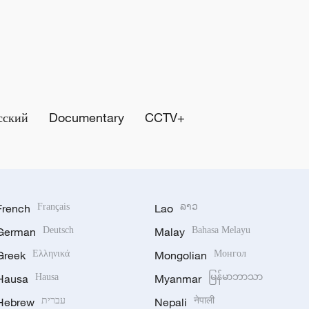
сский
Documentary
CCTV+
French
Français
Lao
ລາວ
German
Deutsch
Malay
Bahasa Melayu
Greek
Ελληνικά
Mongolian
Монгол
Hausa
Hausa
Myanmar
မြန်မာဘာသာ
Hebrew
עברית
Nepali
नेपाली