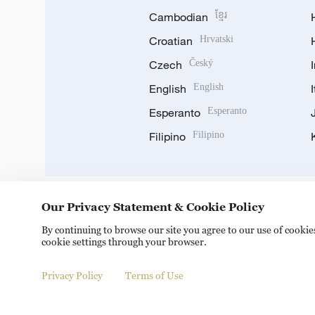
Cambodian
ខ្មែរ
Croatian
Hrvatski
Czech
Český
English
English
Esperanto
Esperanto
Filipino
Filipino
Our Privacy Statement & Cookie Policy
DOWNLOAD OUR APP
By continuing to browse our site you agree to our use of cooki
cookie settings through your browser.
Privacy Policy
Terms of Use
© China Radio International.CRI. All Rights Reserved. 16A S