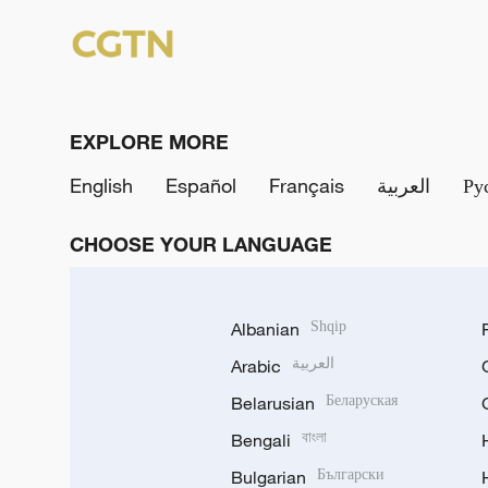
EXPLORE MORE
English
Español
Français
العربية
Ру
CHOOSE YOUR LANGUAGE
Albanian
Shqip
Arabic
العربية
Belarusian
Беларуская
Bengali
বাংলা
Bulgarian
Български