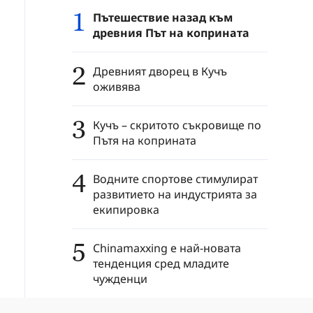
1
Пътешествие назад към
древния Път на коприната
2
Древният дворец в Кучъ
оживява
3
Кучъ – скритото съкровище по
Пътя на коприната
4
Водните спортове стимулират
развитието на индустрията за
екипировка
5
Chinamaxxing е най-новата
тенденция сред младите
чужденци