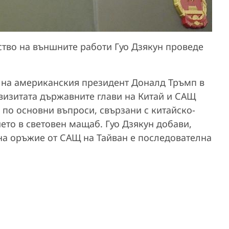
ство на външните работи Гуо Дзякун проведе
 на американския президент Доналд Тръмп в
 визитата държавните глави на Китай и САЩ
по основни въпроси, свързани с китайско-
ето в световен мащаб. Гуо Дзякун добави,
на оръжие от САЩ на Тайван е последователна