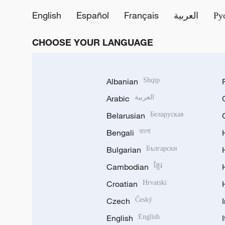
English
Español
Français
العربية
Ру
CHOOSE YOUR LANGUAGE
Albanian
Shqip
Arabic
العربية
Belarusian
Беларуская
Bengali
বাংলা
Bulgarian
Български
Cambodian
ខ្មែរ
Croatian
Hrvatski
Czech
Český
English
English