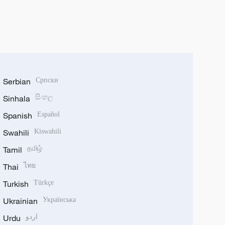
Serbian
Српски
Sinhala
සිංහල
Spanish
Español
Swahili
Kiswahili
Tamil
தமிழ்
Thai
ไทย
Turkish
Türkçe
Ukrainian
Українська
Urdu
اردو