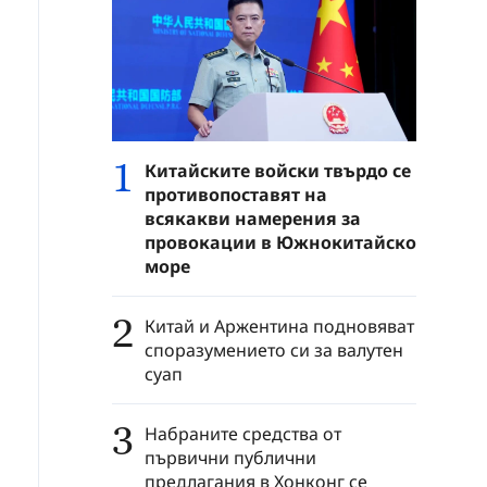
1
Китайските войски твърдо се
противопоставят на
всякакви намерения за
провокации в Южнокитайско
море
2
Китай и Аржентина подновяват
споразумението си за валутен
суап
3
Набраните средства от
първични публични
предлагания в Хонконг се