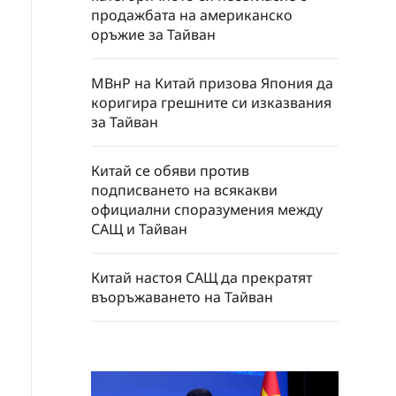
продажбата на американско
оръжие за Тайван
МВнР на Китай призова Япония да
коригира грешните си изказвания
за Тайван
Китай се обяви против
подписването на всякакви
официални споразумения между
САЩ и Тайван
Китай настоя САЩ да прекратят
въоръжаването на Тайван