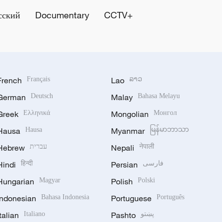
сский
Documentary
CCTV+
French
Français
Lao
ລາວ
German
Deutsch
Malay
Bahasa Melayu
Greek
Ελληνικά
Mongolian
Монгол
Hausa
Hausa
Myanmar
မြန်မာဘာသာ
Hebrew
עברית
Nepali
नेपाली
Hindi
हिन्दी
Persian
فارسی
Hungarian
Magyar
Polish
Polski
Indonesian
Bahasa Indonesia
Portuguese
Português
Italian
Italiano
Pashto
پښتو