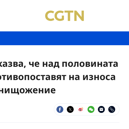
азва, че над половината
отивопоставят на износа
 унищожение