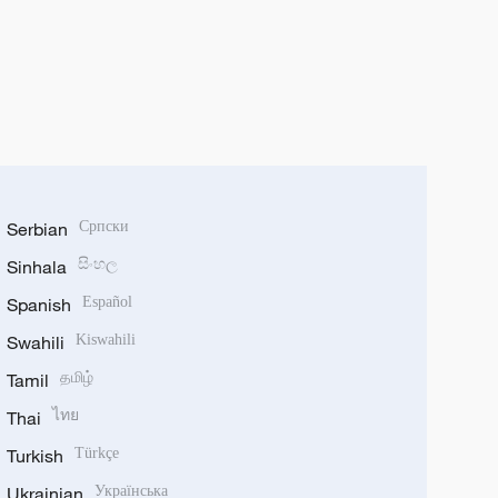
Serbian
Српски
Sinhala
සිංහල
Spanish
Español
Swahili
Kiswahili
Tamil
தமிழ்
Thai
ไทย
Turkish
Türkçe
Ukrainian
Українська