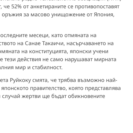
т, че 52% от анкетираните се противопоставят
а оръжия за масово унищожение от Япония,
оследните месеци, като отмяната на
ството на Санае Такаичи, насърчаването на
мяната на конституцията, японски учени
че тези действия не само нарушават мирната
налния мир и стабилност.
та Руйкоку смята, че трябва възможно най-
 японското правителство, която представлява
н случай жертви ще бъдат обикновените