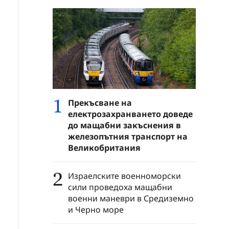
1
Прекъсване на
електрозахранването доведе
до мащабни закъснения в
железопътния транспорт на
Великобритания
2
Израелските военноморски
сили проведоха мащабни
военни маневри в Средиземно
и Черно море