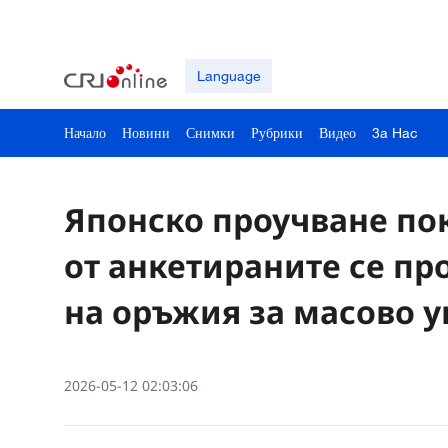
Language
Начало
Новини
Снимки
Рубрики
Видео
3a Hac
Японско проучване пок
от анкетираните се пр
на оръжия за масово
2026-05-12 02:03:06