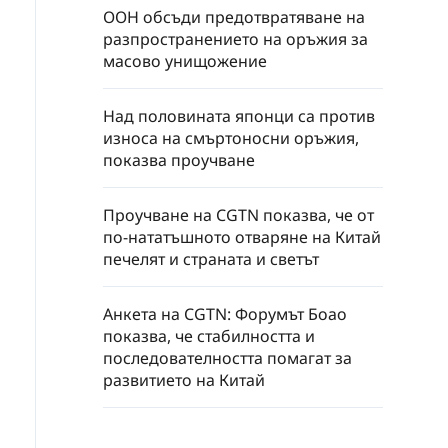
ООН обсъди предотвратяване на
разпространението на оръжия за
масово унищожение
Над половината японци са против
износа на смъртоносни оръжия,
показва проучване
Проучване на CGTN показва, че от
по-нататъшното отваряне на Китай
печелят и страната и светът
Анкета на CGTN: Форумът Боао
показва, че стабилността и
последователността помагат за
развитието на Китай