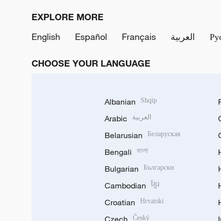
EXPLORE MORE
English
Español
Français
العربية
Ру
CHOOSE YOUR LANGUAGE
Albanian
Shqip
Arabic
العربية
Belarusian
Беларуская
Bengali
বাংলা
Bulgarian
Български
Cambodian
ខ្មែរ
Croatian
Hrvatski
Czech
Český