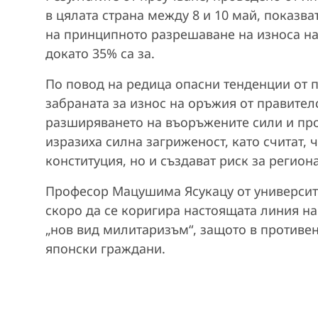
в цялата страна между 8 и 10 май, показва
на принципното разрешаване на износа н
докато 35% са за.
По повод на редица опасни тенденции от п
забраната за износ на оръжия от правител
разширяването на въоръжените сили и про
изразиха силна загриженост, като считат, 
конституция, но и създават риск за регио
Професор Мацушима Ясукацу от университе
скоро да се коригира настоящата линия на
„нов вид милитаризъм“, защото в противе
японски граждани.