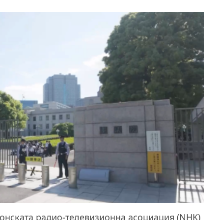
понската радио-телевизионна асоциация (NHK)