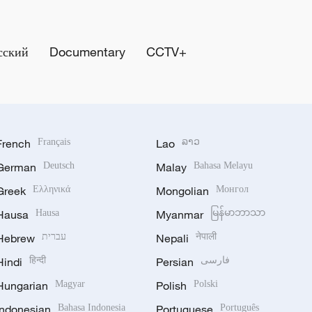
сский
Documentary
CCTV+
French
Français
Lao
ລາວ
German
Deutsch
Malay
Bahasa Melayu
Greek
Ελληνικά
Mongolian
Монгол
Hausa
Hausa
Myanmar
မြန်မာဘာသာ
Hebrew
עברית
Nepali
नेपाली
Hindi
हिन्दी
Persian
فارسی
Hungarian
Magyar
Polish
Polski
Indonesian
Bahasa Indonesia
Portuguese
Português