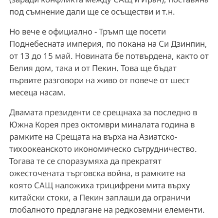
под съмнение дали ще се осъществи и т.н.
Но вече е официално - Тръмп ще посети
Поднебесната империя, по покана на Си Дзинпин,
от 13 до 15 май. Новината бе потвърдена, както от
Белия дом, така и от Пекин. Това ще бъдат
първите разговори на живо от повече от шест
месеца насам.
Двамата президенти се срещнаха за последно в
Южна Корея през октомври миналата година в
рамките на Срещата на върха на Азиатско-
тихоокеанското икономическо сътрудничество.
Тогава те се споразумяха да прекратят
ожесточената търговска война, в рамките на
която САЩ наложиха трицифрени мита върху
китайски стоки, а Пекин заплаши да ограничи
глобалното предлагане на редкоземни елементи.