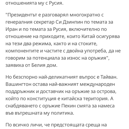
отношенията му с Русия.
"Президентът е разговарял многократно с
генералния секретар Си Дзинпин по темата за
Иран и по темата за Русия, включително по
отношение на приходите, които Китай осигурява
на тези два режима, както и на стоките,
компонентите и частите с двойна употреба, да не
говорим за потенциала за износ на оръжия",
заявиха от Белия дом.
Но безспорно най-деликатният въпрос е Тайван.
Вашингтон остава най-важният международен
поддръжник и доставчик на оръжие за острова,
който по конституция е китайска територия. А
снабдяването с оръжие Пекин смята за намеса
във вътрешната му политика.
По всичко личи, че предстоящата среща на