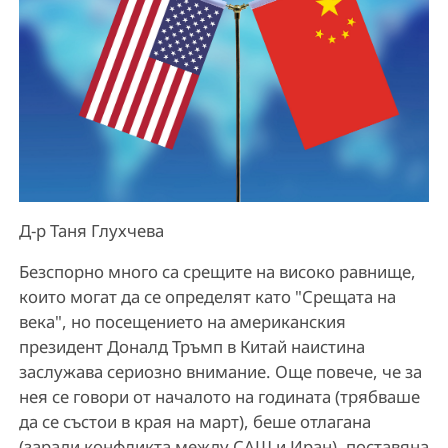
Д-р Таня Глухчева
Безспорно много са срещите на високо равнище,
които могат да се определят като "Срещата на
века", но посещението на американския
президент Доналд Тръмп в Китай наистина
заслужава сериозно внимание. Още повече, че за
нея се говори от началото на годината (трябваше
да се състои в края на март), беше отлагана
(заради конфликта между САЩ и Иран), поставяна