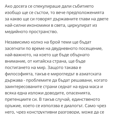
Ако досега се спекулираше дали събитието
изобщо ще се състои, то вече предположенията
за какво ще си говорят държавните глави на двете
най-силни икономики в света, циркулират из
медийното пространство.
Независимо колко на брой теми ще бъдат
засегнати по време на двудневното посещение,
най-важното, на което ще бъде обърнато
внимание, от китайска страна, ще бъде
постигането на мир. Защото такава е
философията, такъв е мирогледът в азиатската
държава - проблемите да бъдат решавани, когато
заинтересованите страни седнат на една маса и
всяка една изложи доводите, опасенията,
претенциите си. В такъв случай, единственото
оръжие, което се използва е диалогът. Само чрез
него, чрез конструктивни разговори, може да се