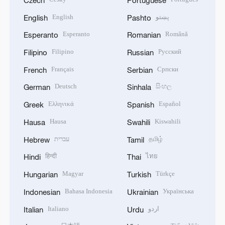
English
پښتو
English
Pashto
Esperanto
Română
Esperanto
Romanian
Filipino
Русский
Filipino
Russian
Français
Српски
French
Serbian
Deutsch
සිංහල
German
Sinhala
Ελληνικά
Español
Greek
Spanish
Hausa
Kiswahili
Hausa
Swahili
עברית
தமிழ்
Hebrew
Tamil
हिन्दी
ไทย
Hindi
Thai
Magyar
Türkçe
Hungarian
Turkish
Bahasa Indonesia
Українська
Indonesian
Ukrainian
Italiano
اردو
Italian
Urdu