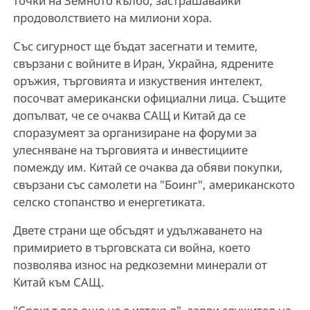
точки на Земното кълбо, застрашавайки
продоволствието на милиони хора.
Със сигурност ще бъдат засегнати и темите,
свързани с войните в Иран, Украйна, ядрените
оръжия, търговията и изкуствения интелект,
посочват американски официални лица. Същите
допълват, че се очаква САЩ и Китай да се
споразумеят за организиране на форуми за
улесняване на търговията и инвестициите
помежду им. Китай се очаква да обяви покупки,
свързани със самолети на "Боинг", американското
селско стопанство и енергетиката.
Двете страни ще обсъдят и удължаването на
примирието в търговската си война, което
позволява износ на редкоземни минерали от
Китай към САЩ.