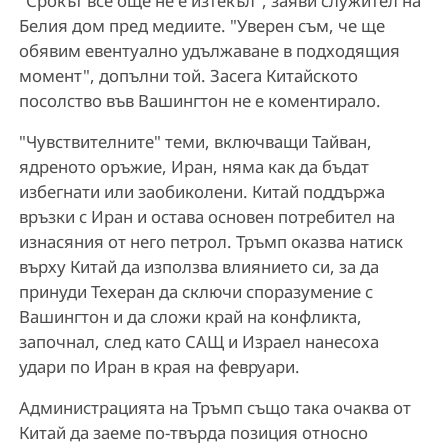
"Срокът все още не е изтекъл", заяви служител на
Белия дом пред медиите. "Уверен съм, че ще
обявим евентуално удължаване в подходящия
момент", допълни той. Засега Китайското
посолство във Вашингтон не е коментирало.
"Чувствителните" теми, включващи Тайван,
ядреното оръжие, Иран, няма как да бъдат
избегнати или заобиколени. Китай поддържа
връзки с Иран и остава основен потребител на
изнасяния от него петрол. Тръмп оказва натиск
върху Китай да използва влиянието си, за да
принуди Техеран да сключи споразумение с
Вашингтон и да сложи край на конфликта,
започнал, след като САЩ и Израел нанесоха
удари по Иран в края на февруари.
Администрацията на Тръмп също така очаква от
Китай да заеме по-твърда позиция относно