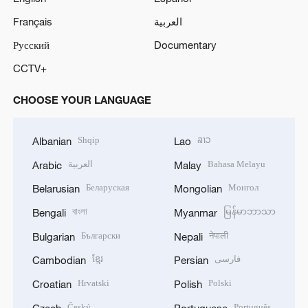
Français
العربية
Русский
Documentary
CCTV+
CHOOSE YOUR LANGUAGE
Shqip
ລາວ
Albanian
Lao
العربية
Bahasa Melayu
Arabic
Malay
Беларуская
Монгол
Belarusian
Mongolian
বাংলা
မြန်မာဘာသာ
Bengali
Myanmar
Български
नेपाली
Bulgarian
Nepali
ខ្មែរ
فارسی
Cambodian
Persian
Hrvatski
Polski
Croatian
Polish
Český
Português
Czech
Portuguese