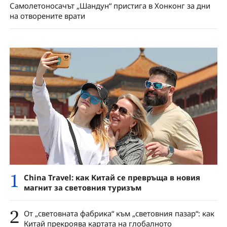
Самолетоносачът „Шандун“ пристига в Хонконг за дни
на отворените врати
1
China Travel: как Китай се превръща в новия
магнит за световния туризъм
2
От „световната фабрика“ към „световния пазар“: как
Китай прекроява картата на глобалното