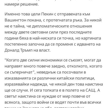
намери решение.
Именно това цели Пекин с отправената към
Вашингтон покана, с протегнатата ръка. За никой
не е тайна, че дипломатическите отношения
между двете световни сили през последните
години бяха в най-ниската си точка, но картината
постепенно започна да се променя с идването на
Доналд Тръмп на власт.
"Когато две силни икономики се съюзят, могат да
направят много повече заедно, отколкото, когато
си съперничат", неведнъж са посочвали в
изказванията си различни китайски политици,
изразявайки надежда, че някой ден това наистина
ще се случи. И сега топката е в полето на САЩ. А
светът наистина се нуждае от мир повече от
всякога, защото войни се водят почти във всички