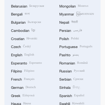
Беларуская
Монгол
Belarusian
Mongolian
বাংলা
မြန်မာဘာသာ
Bengali
Myanmar
Български
नेपाली
Bulgarian
Nepali
ខ្មែរ
فارسی
Cambodian
Persian
Hrvatski
Polski
Croatian
Polish
Český
Português
Czech
Portuguese
English
پښتو
English
Pashto
Esperanto
Română
Esperanto
Romanian
Filipino
Русский
Filipino
Russian
Français
Српски
French
Serbian
Deutsch
සිංහල
German
Sinhala
Ελληνικά
Español
Greek
Spanish
Hausa
Kiswahili
Hausa
Swahili