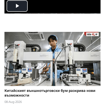
P
l
a
y
V
i
d
e
Китайският външнотърговски бум разкрива нови
o
възможности
08-Aug-2026