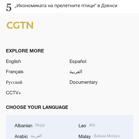
5
„Икономиката на прелетните птици“ в Дзянси
EXPLORE MORE
English
Español
Français
العربية
Русский
Documentary
CCTV+
CHOOSE YOUR LANGUAGE
Shqip
ລາວ
Albanian
Lao
العربية
Bahasa Melayu
Arabic
Malay