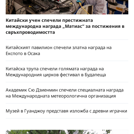
Китайски учен спечели престижната
международна награда „Матиас“ за постижения в
свръхпроводимостта
Китайският павилион спечели златна награда на
Експото в Осака
Китайска трупа спечели голямата награда на
Международния цирков фестивал в Будапеща
Академик Сю Дзиенмин спечели специалната награда
на Международната метеорологична организация
Музей в Гуанджоу представя изложба с древни играчки