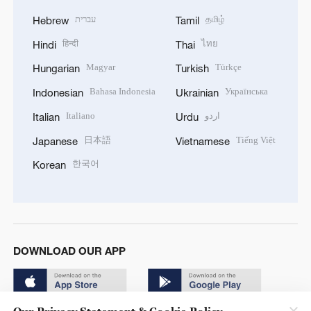
עברית
தமிழ்
Hebrew
Tamil
हिन्दी
ไทย
Hindi
Thai
Magyar
Türkçe
Hungarian
Turkish
Bahasa Indonesia
Українська
Indonesian
Ukrainian
Italiano
اردو
Italian
Urdu
日本語
Tiếng Việt
Japanese
Vietnamese
한국어
Korean
DOWNLOAD OUR APP
Our Privacy Statement & Cookie Policy