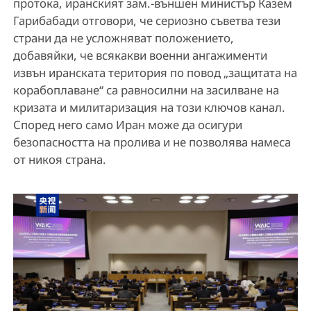
протока, иранският зам.-външен министър Казем
Гарибабади отговори, че сериозно съветва тези
страни да не усложняват положението,
добавяйки, че всякакви военни ангажименти
извън иранската територия по повод „защитата на
корабоплаване“ са равносилни на засилване на
кризата и милитаризация на този ключов канал.
Според него само Иран може да осигури
безопасността на пролива и не позволява намеса
от никоя страна.