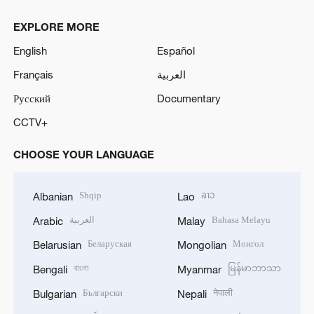
EXPLORE MORE
English
Español
Français
العربية
Русский
Documentary
CCTV+
CHOOSE YOUR LANGUAGE
Shqip
ລາວ
Albanian
Lao
العربية
Bahasa Melayu
Arabic
Malay
Беларуская
Монгол
Belarusian
Mongolian
বাংলা
မြန်မာဘာသာ
Bengali
Myanmar
Български
नेपाली
Bulgarian
Nepali