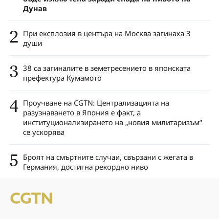
Дунав
2
При експлозия в центъра на Москва загинаха 3
души
3
38 са загиналите в земетресението в японската
префектура Кумамото
4
Проучване на CGTN: Централизацията на
разузнаването в Япония е факт, а
институционализирането на „новия милитаризъм“
се ускорява
5
Броят на смъртните случаи, свързани с жегата в
Германия, достигна рекордно ниво