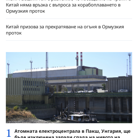
Китай няма връзка с въпроса за корабоплаването в
Ормузкия проток
Китай призова за прекратяване на огъня в Ормузкия
проток
1
Атомната електроцентрала в Пакш, Унгария, ще
бъде изключена заради спада на нивото на