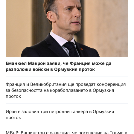
Еманюел Макрон заяви, че Франция може да
разположи войски в Ормузкия проток
Франция и Великобритания ще проведат конференция
за безопасността на корабоплаването в Ормузкия
проток
Иран е заловил три петролни танкера в Ормузкия
проток
МВнР: Вашингтон е разяснил, че посещение на Тръмп в