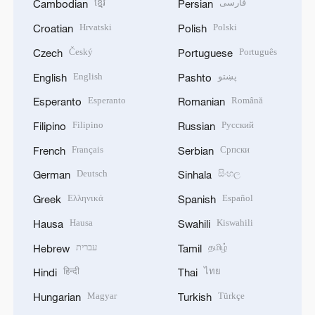
ខ្មែរ
فارسی
Cambodian
Persian
Hrvatski
Polski
Croatian
Polish
Český
Português
Czech
Portuguese
English
پښتو
English
Pashto
Esperanto
Română
Esperanto
Romanian
Filipino
Русский
Filipino
Russian
Français
Српски
French
Serbian
Deutsch
සිංහල
German
Sinhala
Ελληνικά
Español
Greek
Spanish
Hausa
Kiswahili
Hausa
Swahili
עברית
தமிழ்
Hebrew
Tamil
हिन्दी
ไทย
Hindi
Thai
Magyar
Türkçe
Hungarian
Turkish