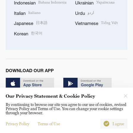
Bahasa Indonesia
Українська
Indonesian
Ukrainian
Italiano
اردو
Italian
Urdu
日本語
Tiếng Việt
Japanese
Vietnamese
한국어
Korean
DOWNLOAD OUR APP
Our Privacy Statement & Cookie Policy
By continuing to browse our site you agree to our use of cookies, revised
Privacy Policy and Terms of Use. You can change your cookie settings
through your browser.
© China Radio International.CRI. All Rights Reserved. 16A
Shijingshan Road, Beijing, China. 100040
Privacy Policy
Terms of Use
I agree